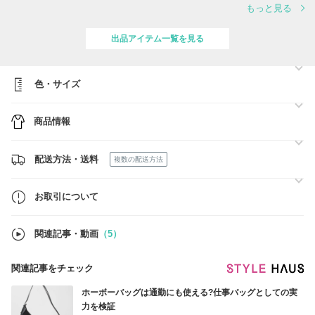
もっと見る
■ラッピング
全商品（バッグ等大きめの商品一部商品は除く）を対象にラッピングを
承っております。
出品アイテム一覧を見る
ご希望の際は購入時の【ヤマト運輸 - 宅急便・ラッピングあり
(+200円)】をご選択ください。
ご精算確認後、在庫確保や商品発送の準備に移らせていただきますの
で、お届け先や日時指定の変更、ラッピングや商品に関するご要望の追
色・サイズ
加・変更は承ることができない場合がございます。
※ブランドのラッピング資材（リボン・包装資材・手提げ紙袋）はご用
意がございません。
商品情報
※資材の在庫状況により掲載のイメージとは異なる場合がございます。
■ご入金前は仮のご注文状態の為、在庫確認(確保)は行っておりませ
ん。
ご入金後にご注文確定となりお客様分の在庫の有無を確認いたします。
配送方法・送料
複数の配送方法
尚、他店舗でも販売を行っておりますためタイムラグによりご注文後で
も
欠品となる場合がございます。予めご了承お願いいたします。
お取引について
※ご注文後の欠品の場合でもBUYMA様よりご返金されます。
関連記事・動画
（5）
関連記事をチェック
ホーボーバッグは通勤にも使える?仕事バッグとしての実
力を検証