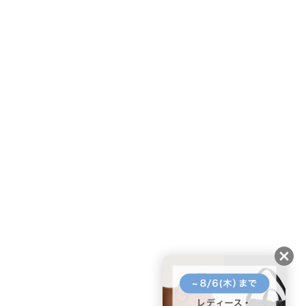
友だちに追加して
BUYMA会員だけの
お得な情報をGET!
ポイント還元サービス
ページトップへ
BUYMAスタートガイド
安心への取り組み
ガイド・お問い合わせ
かんたん購入ガイド
BUYMA偽物販売防止の取り組み
BUYMA CARD
利用規約
プライバシー
特定商取引法に関する表記
お客様情報の外部送信について
脆弱性報告
お知らせ(PCサイト)