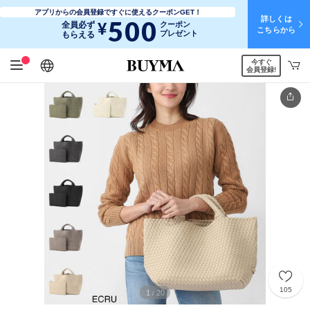
アプリからの会員登録ですぐに使えるクーポンGET！
詳しくは
500
¥
全員必ず
クーポン
こちらから
プレゼント
もらえる
今すぐ
日本語
English
简体中文
繁體中文
会員登録!
105
1
20
/