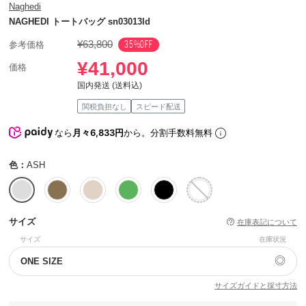
Naghedi
NAGHEDI トートバッグ sn03013ld
¥63,800
35%OFF
参考価格
¥41,000
価格
国内発送 (送料込)
関税負担なし
スピード配送
なら
月々6,833円
から。分割手数料無料
色：
ASH
サイズ
在庫表記について
サイズ
在庫状況
◎
ONE SIZE
サイズガイドと採寸方法