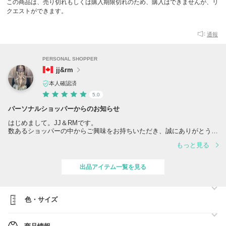
この商品は、売り切れもしくは購入期限切れのため、購入はできませんが、リ
クエストができます。
通報
PERSONAL SHOPPER
jj&rm
本人確認済
5.0
パーソナルショッパーからのお知らせ
はじめまして。JJ＆RMです。
数あるショッパーの中からご興味をお持ちいただき、誠にありがとうご
ざいます。
もっと見る
当店では、MACKAGE（マッカージュ）や CANADA GOOSEをはじめ
とした、カナダ発の高級ジャケットを中心に取り扱っております。
出品アイテム一覧を見る
今季だけでも400点以上のお取引きをさせて頂き、
MACKAGEを得意とするショッパーとして1位の実績をいただいており
ます。
色・サイズ
また、カナダ発ブランドにつきましては、
出品していない商品でもお探しできる場合がございますので、