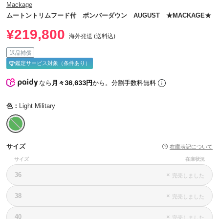
Mackage
ムートントリムフード付 ボンバーダウン AUGUST ★MACKAGE★
¥219,800
海外発送 (送料込)
返品補償
鑑定サービス対象（条件あり）
なら
月々36,633円
から。分割手数料無料
色：
Light Military
サイズ
在庫表記について
サイズ
在庫状況
36
×
完売しました
38
×
完売しました
40
×
完売しました