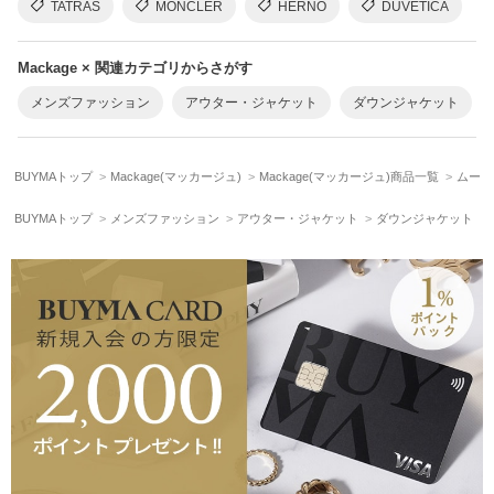
TATRAS
MONCLER
HERNO
DUVETICA
Mackage × 関連カテゴリからさがす
メンズファッション
アウター・ジャケット
ダウンジャケット
BUYMAトップ
Mackage(マッカージュ)
Mackage(マッカージュ)商品一覧
ムート
BUYMAトップ
メンズファッション
アウター・ジャケット
ダウンジャケット