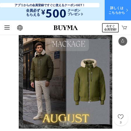
アプリからの会員登録ですぐに使えるクーポンGET！
詳しくは
500
¥
全員必ず
クーポン
こちらから
プレゼント
もらえる
今すぐ
日本語
English
简体中文
繁體中文
会員登録!
3
1
6
/