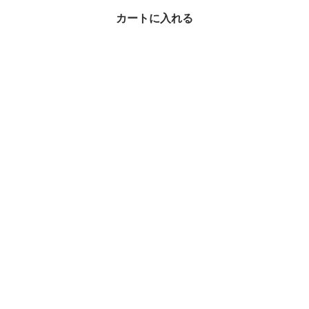
カートに入れる
DIESEL ネックレス DX
1593040 オーバルDロ
ゴ
¥13,470
30%OFF