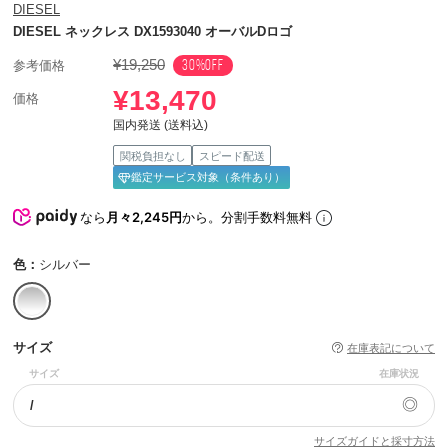
DIESEL
DIESEL ネックレス DX1593040 オーバルDロゴ
¥19,250
30%OFF
参考価格
¥13,470
価格
国内発送 (送料込)
関税負担なし
スピード配送
鑑定サービス対象（条件あり）
なら
月々2,245円
から。分割手数料無料
色：
シルバー
サイズ
在庫表記について
サイズ
在庫状況
◎
/
サイズガイドと採寸方法