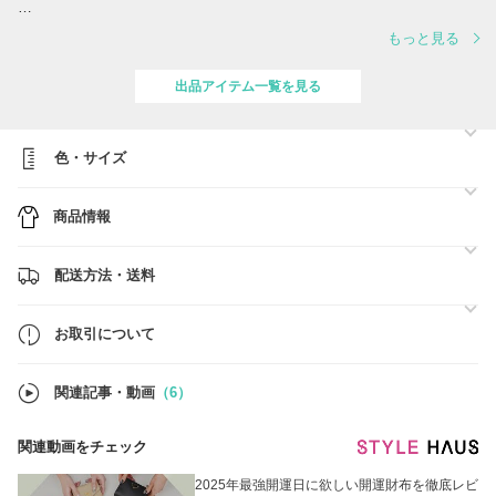
誠に勝手ながら、夏季休業に伴い、出荷スケジュールを変更させていた
もっと見る
だきます。
対応は下記の通りとなります。
出品アイテム一覧を見る
■スケジュール
・営業日 8/10(月)、12(水) ※営業日の対応時間は【 10:00～17:00 】
でございます。
・休業日 8/8(土)、8/9(日)、11(火)、13(木)、14(金)、15(土)、16(日)
色・サイズ
ご注文確定日時順に、準備ができ次第、順次最短着にてご対応をさせて
商品情報
いただきます。
■BUYMA総合売り上げ【第1位】■関税、送料負担一切なし■
配送方法・送料
●ご注文前に必ず【お取引について】の内容のご確認をお願いいたしま
す。
→
https://www.buyma.com/buyer/841549/post/337736.html
お取引について
●在庫のお問い合わせ
当店では在庫確認の事前問合せは不要です。
関連記事・動画
（6）
買付済の商品のみを販売しており手元に在庫がございます。
ご注文確定後にお客様用の在庫確保を行いますので、ご希望のお品物を
ご注文ください。
関連動画をチェック
※なお、システム上、他サイトでも販売しているため、タイムラグによ
りご注文後に欠品となる場合がございます。
あらかじめご了承ください。
2025年最強開運日に欲しい開運財布を徹底レビ