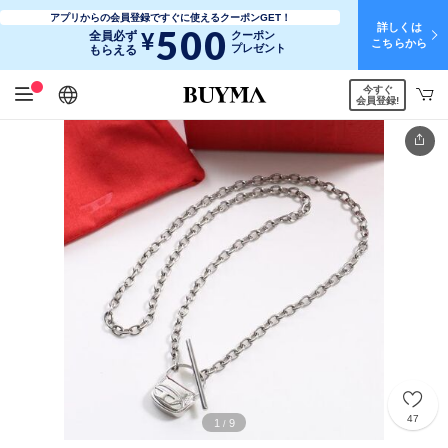
アプリからの会員登録ですぐに使えるクーポンGET！
詳しくは
500
¥
全員必ず
クーポン
こちらから
プレゼント
もらえる
今すぐ
日本語
English
简体中文
繁體中文
会員登録!
47
1
9
/