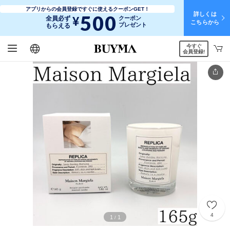
アプリからの会員登録ですぐに使えるクーポンGET！
詳しくは
500
¥
全員必ず
クーポン
こちらから
プレゼント
もらえる
今すぐ
日本語
English
简体中文
繁體中文
会員登録!
4
1
1
/