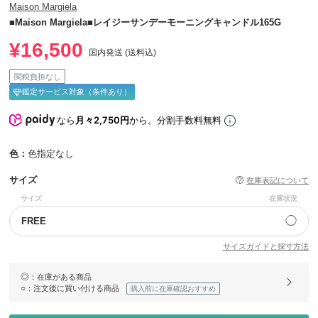
Maison Margiela
■Maison Margiela■レイジーサンデーモーニングキャンドル165G
¥16,500
国内発送 (送料込)
関税負担なし
鑑定サービス対象（条件あり）
なら
月々2,750円
から。分割手数料無料
色：
色指定なし
サイズ
在庫表記について
サイズ
在庫状況
◯
FREE
サイズガイドと採寸方法
◎
：在庫がある商品
○
：注文後に買い付ける商品
購入前に在庫確認おすすめ