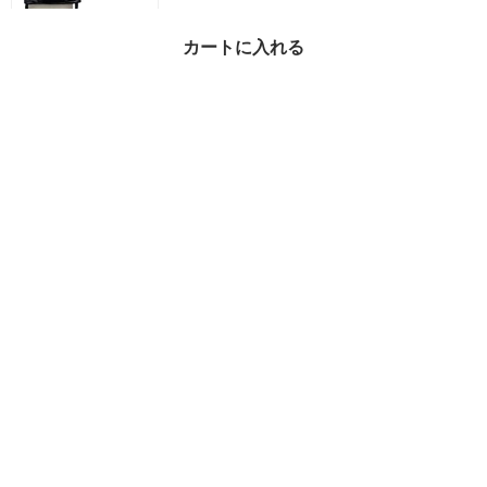
カートに入れる
Saint Laurent CITY レザ
ー & キャンバス リュッ
ク
¥229,990
22%OFF