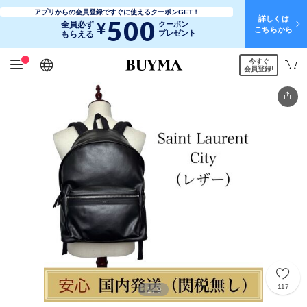
アプリからの会員登録ですぐに使えるクーポンGET！
詳しくは
500
¥
全員必ず
クーポン
こちらから
プレゼント
もらえる
今すぐ
日本語
English
简体中文
繁體中文
会員登録!
117
1
9
/