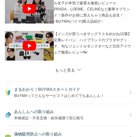
ル女子が本気で厳選＆徹底レビュー👛
PRADA、LOEWE、CELINEなど豪華９ブラン
ド！新作やお得に買えちゃう商品も必見！
~BUYMA(バイマ)購入品紹介~
【メンズが買うべきサングラス＆めがね10選】
定番レイバン、ハイブランドのプラダやグッ
チ、旬なジェントルモンスターなど注目アイウ
ェア徹底レビュー👓
もっと見る
まるわかり！BUYMAスタートガイド
BUYMAってどんなサービス？はじめてでもあんしん！
あんしんへの取り組み
本物保証・不良交換・紛失補償で安心取引
偽物販売防止への取り組み