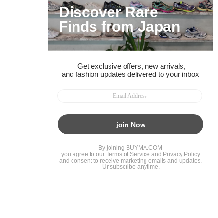
BUYMAスタートガイド
安心への取り組み
ガイド・お問い合わせ
かんたん購入ガイド
BUYMA偽物販売防止の取り組み
BUYMA CARD
利用規約
プライバシー
特定商取引法に関する表記
お客様情報の外部送信について
脆弱性報告
お知らせ(PCサイト)
会社案内
スタッフ募集