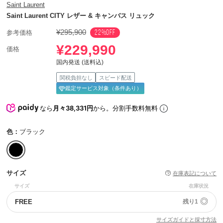
Saint Laurent
Saint Laurent CITY レザー & キャンバス リュック
¥295,900
22%OFF
参考価格
¥229,990
価格
国内発送 (送料込)
関税負担なし
スピード配送
鑑定サービス対象（条件あり）
なら
月々38,331円
から。分割手数料無料
色：
ブラック
サイズ
在庫表記について
サイズ
在庫状況
◎
FREE
残り1
サイズガイドと採寸方法