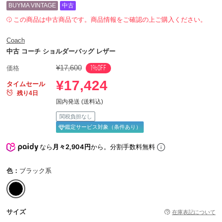
BUYMA VINTAGE
中古
この商品は中古商品です。商品情報をご確認の上ご購入ください。
Coach
中古 コーチ ショルダーバッグ レザー
¥17,600
1%OFF
価格
¥17,424
タイムセール
残り4日
国内発送 (送料込)
関税負担なし
鑑定サービス対象（条件あり）
なら
月々2,904円
から。分割手数料無料
色：
ブラック系
サイズ
在庫表記について