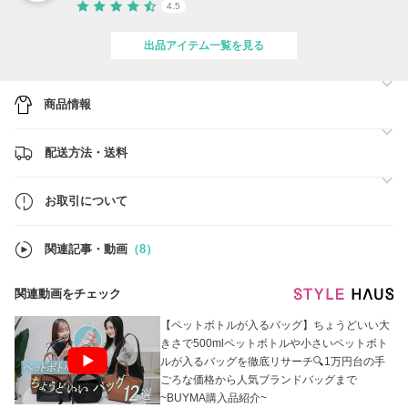
4.5
出品アイテム一覧を見る
商品情報
配送方法・送料
お取引について
関連記事・動画
（8）
関連動画をチェック
【ペットボトルが入るバッグ】ちょうどいい大
きさで500mlペットボトルや小さいペットボト
ルが入るバッグを徹底リサーチ🔍1万円台の手
ごろな価格から人気ブランドバッグまで
~BUYMA購入品紹介~