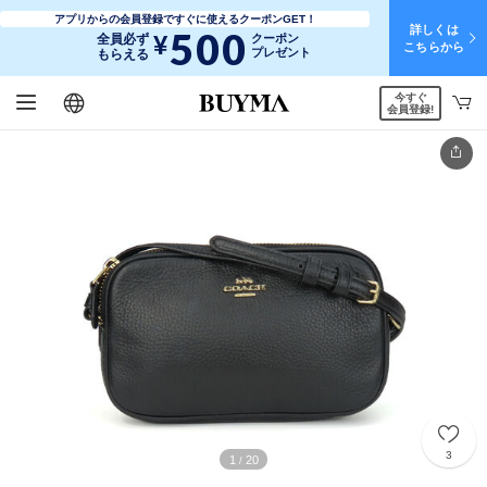
アプリからの会員登録ですぐに使えるクーポンGET！
詳しくは
500
¥
全員必ず
クーポン
こちらから
プレゼント
もらえる
今すぐ
日本語
English
简体中文
繁體中文
会員登録!
3
1
20
/