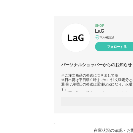
SHOP
LaG
本人確認済
フォローする
パーソナルショッパーからのお知らせ
※ご注文商品の発送につきまして※
当日出荷は平日朝９時までのご注文確定分と
週明け月曜日の発送は受注状況になり、火曜
す。
お時間頂戴する場合もございますが、何卒ご
【GW休業日について】
当店土日祝日を休業日とさせております為
誠に勝手ではございますが5/2～5/6まで休
休業日中にいただいたご注文・お問合せは
翌営業日に順次ご対応とさせていただきます
在庫についてはご連絡不要でご注文いただけ
在庫状況の確認・お