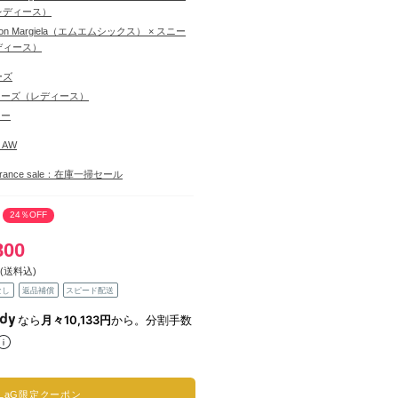
レディース）
ison Margiela（エムエムシックス） × スニー
ディース）
ーズ
ューズ（レディース）
カー
6 AW
learance sale：在庫一掃セール
24％OFF
800
(送料込)
なし
返品補償
スピード配送
なら
月々10,133円
から。分割手数
LaG限定クーポン