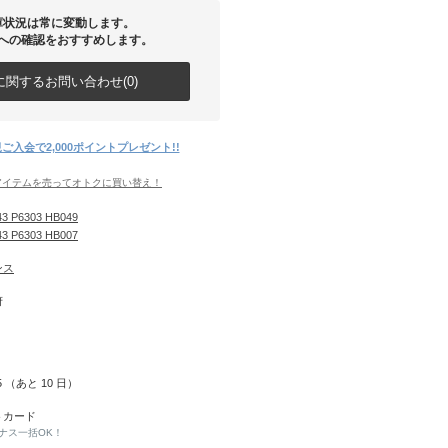
庫状況は常に変動します。
への確認をおすすめします。
関するお問い合わせ(0)
ご入会で2,000ポイントプレゼント!!
アイテムを売ってオトクに買い替え！
3 P6303 HB049
3 P6303 HB007
ンス
府
15 （あと
10
日）
トカード
ナス一括OK！