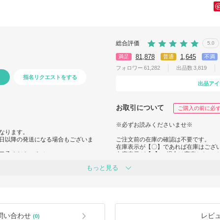
総合評価
5.0
81,878
1,645
満足
普通
不満
フォロワー
61,282
出品数
3,819
指名リクエストをする
出品アイ
お取引について
ご購入の前に必
※必ずお読みくださいませ※
なります。
日以降の発送になる場合もございま
ご注文前の在庫の確認は不要です。
在庫表示が【〇】であれば在庫はござ
了承くださいませ。
在庫表示が【×】の場合は完売となっ
(他モールへも出品しておりますので欠
もっと見る
※ご注文商品の発送につきまして※
業日とさせて頂きます。
当日出荷は平日朝９時までのご注文確
週明け月曜日の発送は受注状況になり
。
す。
お時間頂戴する場合もございますが、
ます。
問い合わせ
レビ
(0)