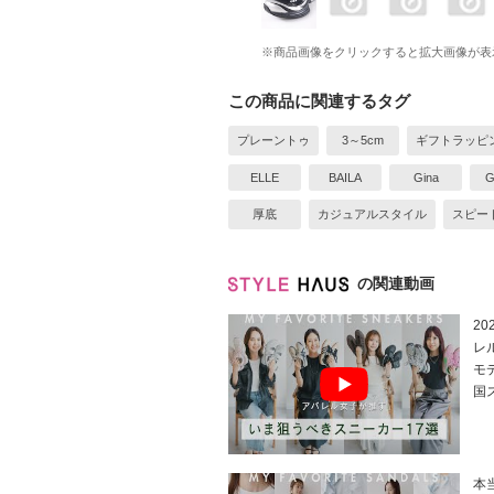
※商品画像をクリックすると拡大画像が表
この商品に関連するタグ
プレーントゥ
3～5cm
ギフトラッピ
ELLE
BAILA
Gina
G
厚底
カジュアルスタイル
スピー
の関連動画
2
レ
モデ
国
本