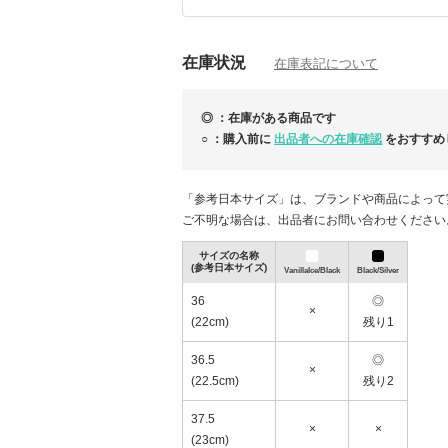
※ラッピングサービスについて※
有料にて一部商品を除き全品対応可能となり
在庫状況
必ずラッピングをご注文いただきますようお
在庫表記について
ラッピング注文ページ↓
https://www.buyma.com/item/117827567/
◎ ：在庫がある商品です
○ ：購入前に
出品者への在庫確認
をおすすめ
「参考日本サイズ」は、ブランドや商品によって
ご不明な場合は、出品者にお問い合わせください
サイズの名称
(参考日本サイズ)
VanillaIce/Black
Black/Silver
36
◎
×
(22cm)
残り1
人気ブランドMAX59％ＯＦＦ｜SECRETSAL
36.5
◎
×
(22.5cm)
残り2
37.5
×
×
(23cm)