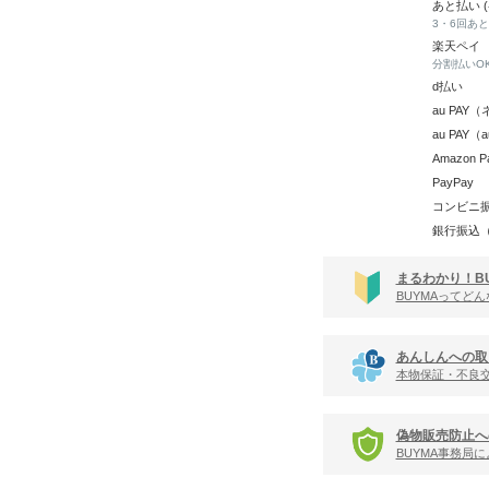
あと払い 
3・6回あ
楽天ペイ
分割払いO
d払い
au PA
au PAY
Amazon P
PayPay
コンビニ
銀行振込
まるわかり！B
BUYMAってど
あんしんへの取
本物保証・不良
偽物販売防止へ
BUYMA事務局