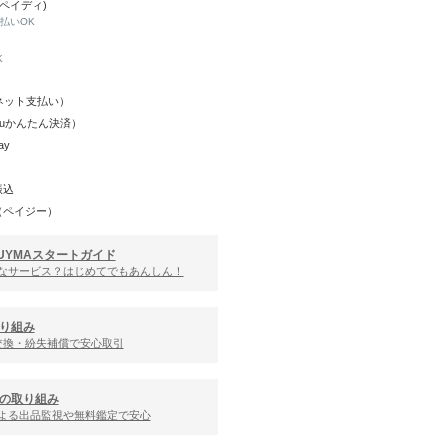
(ペイディ)
と払いOK
K
Y（ネット支払い）
（auかんたん決済）
ay
振込
（ペイジー）
UYMAスタートガイド
んなサービス？はじめてでもあんしん！
り組み
交換・紛失補償で安心取引
の取り組み
による出品監視や無料鑑定で安心