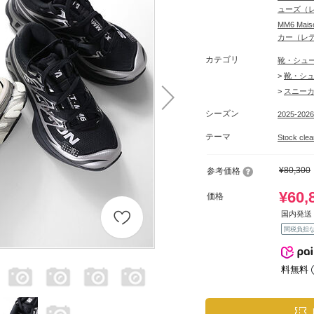
ューズ（
MM6 Ma
カー（レ
カテゴリ
靴・シュ
>
靴・シ
>
スニー
シーズン
2025-202
テーマ
Stock c
¥80,300
参考価格
¥60,
価格
国内発送 
関税負担
料無料