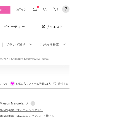
ログイン
集中！
ビューティー
リクエスト
ブランド選択
こだわり検索
 XT Sneakers S59WS0243 P6303
ス:
720
お気に入りアイテム登録:
16人
通報する
Maison Margiela
i
ison Margiela（エムエムシックス）
ison Margiela（エムエムシックス） × 靴・シ