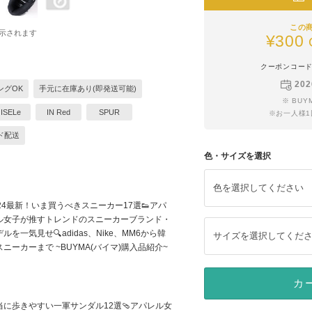
この
示されます
¥300
クーポンコー
202
ングOK
手元に在庫あり(即発送可能)
※ BU
ISELe
IN Red
SPUR
※お一人様
ド配送
色・サイズを選択
色を選択してください
024最新！いま買うべきスニーカー17選👟アパ
ル女子が推すトレンドのスニーカーブランド・
ルを一気見せ🔍adidas、Nike、MM6から韓
サイズを選択してくだ
スニーカーまで ~BUYMA(バイマ)購入品紹介~
カ
当に歩きやすい一軍サンダル12選🩴アパレル女