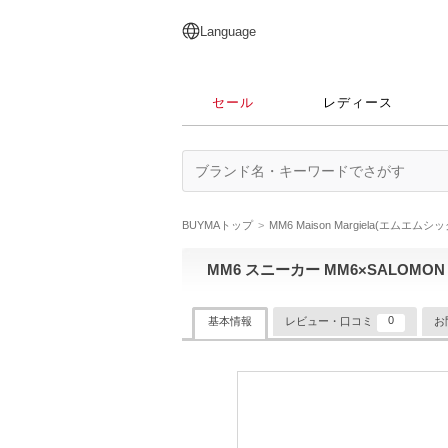
English
日本語
简体中文
繁體中文
Language
セール
レディース
BUYMAトップ
MM6 Maison Margiela(エムエムシ
MM6 スニーカー MM6×SALOMON XT 
0
基本情報
レビュー・口コミ
お