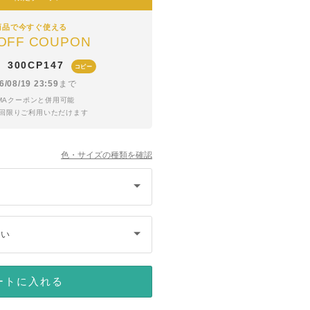
商品で今すぐ使える
OFF COUPON
300CP147
ド
コピー
6/08/19 23:59
まで
YMAクーポンと併用可能
1回限りご利用いただけます
色・サイズの種類を確認
さい
ートに入れる