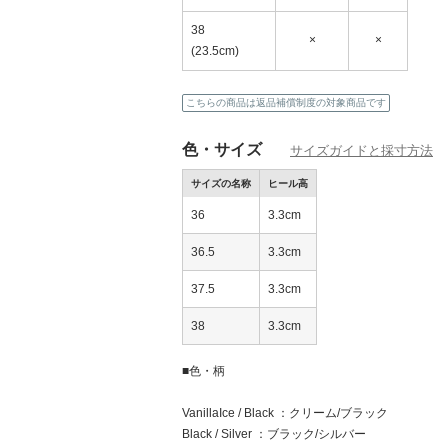
38
×
×
(23.5cm)
こちらの商品は返品補償制度の対象商品です
色・サイズ
サイズガイドと採寸方法
サイズの名称
ヒール高
36
3.3cm
36.5
3.3cm
37.5
3.3cm
38
3.3cm
■色・柄
VanillaIce / Black ：クリーム/ブラック
Black / Silver ：ブラック/シルバー