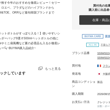
が推す今年のおすすめを徹底レビュー！セリー
買付先の在
、ロエベ、プラダなどのハイブランドから
購入前に出品者
AW&TOE、ORRなど最旬韓国ブランドまで
在庫・商品に
ペットボトルがすっぽり入る！】使いやすいシ
新規
BUYMA CARD
ルダーバッグ9選🥤500mlペットボトルの他に
傘やミニ扇風機など夏の必需品も入るか徹底レ
ALL-IN
不要な
ュー🔍~BUYMA購入品紹介~
ブランド品番
S59WS024
S59WS024
買付地
フラ
もっと見る
ックしています
発送地
大阪
商品コンディショ
新品
ン
購入期限
2026/08/
お支払い方法
クレジッ
分割・ボー