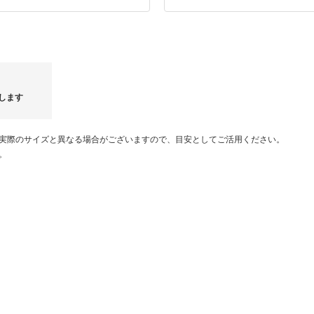
当店は少しでもお得にお客様に商品ご
ておりません。
ます。
何卒ご了承くださいませ。
願い申し上げます。
また他モールでも出品しておりますた
欠品となりました場合は改めてご連絡
せ。
商品の当日出荷は、平日午前9時まで
します
それ以降は翌営業日の出荷になります
一部ブランドについては3～4日営業日
実際のサイズと異なる場合がございますので、目安としてご活用ください。
土日祝日はお休みの為、お問い合わせ
。
※ヤマト運輸での発送は発送完了後の配
す。
ご注文確定前に今一度ご住所お間違い
E
おすすめ父の日GIFT｜タイムセール6/10～6/17
【BBDD】