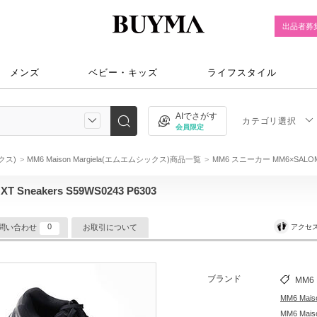
出品者募
メンズ
ベビー・キッズ
ライフスタイル
AIでさがす
カテゴリ選択
会員限定
ックス)
MM6 Maison Margiela(エムエムシックス)商品一覧
MM6 スニーカー MM6×SALOMON
Sneakers S59WS0243 P6303
0
アクセ
問い合わせ
お取引について
ブランド
MM6 
MM6 Ma
MM6 Ma