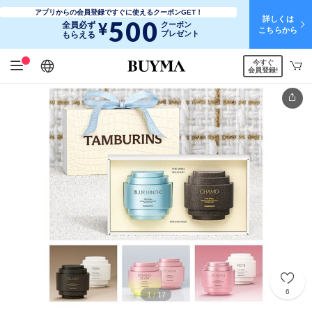
アプリからの会員登録ですぐに使えるクーポンGET！
詳しくは
500
¥
全員必ず
クーポン
こちらから
プレゼント
もらえる
今すぐ
日本語
English
简体中文
繁體中文
会員登録!
6
1
17
/