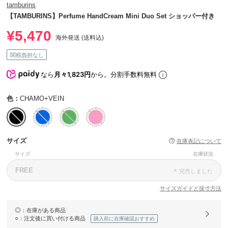
tamburins
【TAMBURINS】Perfume HandCream Mini Duo Set ショッパー付き
¥5,470
海外発送 (送料込)
関税負担なし
なら
月々1,823円
から。分割手数料無料
色：
CHAMO+VEIN
サイズ
在庫表記について
サイズ
在庫状況
FREE
×
完売しました
サイズガイドと採寸方法
◎
：在庫がある商品
○
：注文後に買い付ける商品
購入前に在庫確認おすすめ