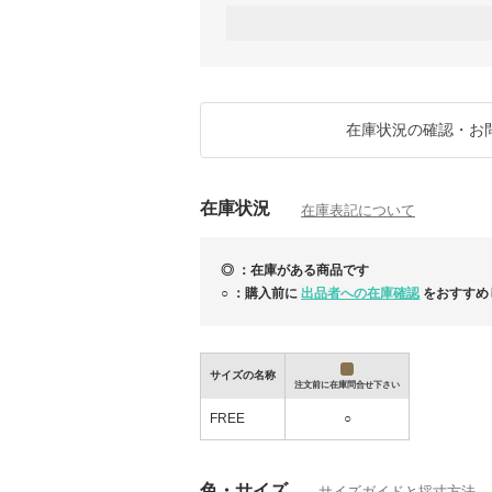
●割引：10,000円
●クーポンコード：R8STHGCP
●対象商品：13万円以上の全商品
●割引：2,000円
●クーポンコード：R8STLWCP
●対象商品：3万円以上の全商品
在庫状況の確認・お
※期限：2026年8月12日(水)終日まで
◆各ブランドのハンガーについて
在庫状況
ハンガーは梱包サイズが異なるため追加料金
在庫表記について
ご希望の方には有料(+2,000円)で同梱いた
ご注文の際はお問合せください。
◎ ：在庫がある商品です
○ ：購入前に
出品者への在庫確認
をおすすめ
◆MIUMIU◆冬の最終セール！
サイズの名称
注文前に在庫問合せ下さい
FREE
○
色・サイズ
サイズガイドと採寸方法