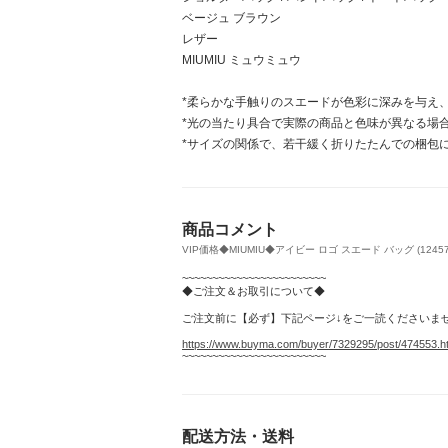
ベージュ ブラウン
レザー
MIUMIU ミュウミュウ
*柔らかな手触りのスエードが色彩に深みを与え、
*光の当たり具合で実際の商品と色味が異なる場
*サイズの関係で、若干緩く折りたたんでの梱包
商品コメント
VIP価格◆MIUMIU◆アイビー ロゴ スエード バッグ (12457
~~~~~~~~~~~~~~~~~~~~~~~~
◆ご注文＆お取引について◆
ご注文前に【必ず】下記ページ↓をご一読くださいま
https://www.buyma.com/buyer/7329295/post/474553.h
~~~~~~~~~~~~~~~~~~~~~~~~
配送方法・送料