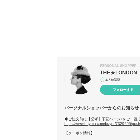
PERSONAL SHOPPER
THE★LONDON
本人確認済
フォローする
パーソナルショッパーからのお知らせ
◆ご注文前に【必ず】下記ページ↓をご一読
https://www.buyma.com/buyer/7329295/post
【クーポン情報】