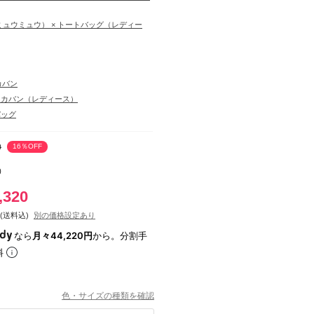
u（ミュウミュウ） × トートバッグ（レディー
カバン
・カバン（レディース）
バッグ
0
16％OFF
0
,320
(送料込)
別の価格設定あり
なら
月々44,220円
から。分割手
料
色・サイズの種類を確認