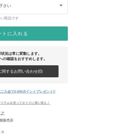
下さい
ない商品です
ートに入れる
庫状況は常に変動します。
への確認をおすすめします。
関するお問い合わせ(0)
ご入会で2,000ポイントプレゼント!!
アイテムを売ってオトクに買い替え！
リア
正規販売店
リス