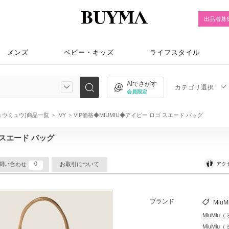
出品者募
メンズ
ベビー・キッズ
ライフスタイル
AIでさがす
カテゴリ選択
会員限定
(ミュウミュウ)商品一覧
IVY
VIP価格◆MIUMIU◆アイビー ロゴ スエード バッグ
 スエード バッグ
0
アク
問い合わせ
お取引について
ブランド
MiuM
MiuMi
MiuMi