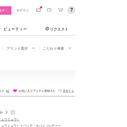
ログイン
集中！
ビューティー
リクエスト
ブランド選択
こだわり検索
セス:
82
お気に入りアイテム登録:
3人
通報する
iu
i
u（ミュウミュウ）
u（ミュウミュウ） × バッグ・カバン（レディー