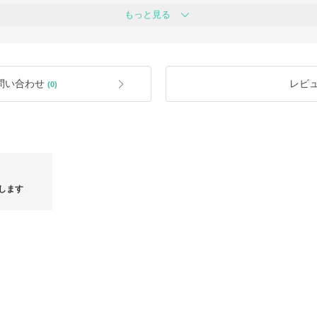
・買付地及び発送地は変更になること
もっと見る
・配送遅延によるご注文キャンセル/ご
・関税（輸入消費税・地方消費税など
った場合は、バイマの規定に従いお客
・「関税込み」と書かれた商品につき
・不良や異なった商品が到着した場合の
までとなります。その後はバイマ補償
す。
問い合わせ
レビ
(0)
・画像のカラーや色合い、素材、香り
るように感じる場合がございます。主
ご返品/交換の対象にはなりませんので
・製造時期の違いにより、ロゴ、ファ
となります。
る場合がございます。
します。
します
◆ご注文＆お取引について◆
ボッテガ
格！！