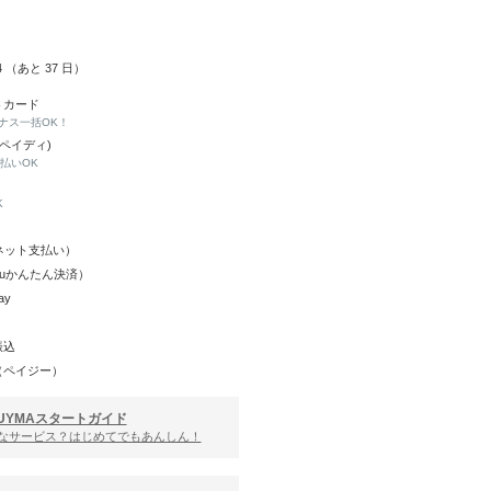
14 （あと
37
日）
トカード
ナス一括OK！
(ペイディ)
と払いOK
K
Y（ネット支払い）
（auかんたん決済）
ay
振込
（ペイジー）
UYMAスタートガイド
んなサービス？はじめてでもあんしん！