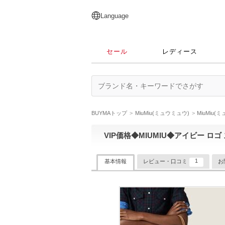
English
日本語
简体中文
繁體中文
Language
セール
レディース
BUYMAトップ
MiuMiu(ミュウミュウ)
MiuMiu
VIP価格◆MIUMIU◆アイビー ロゴ
1
基本情報
レビュー・口コミ
お