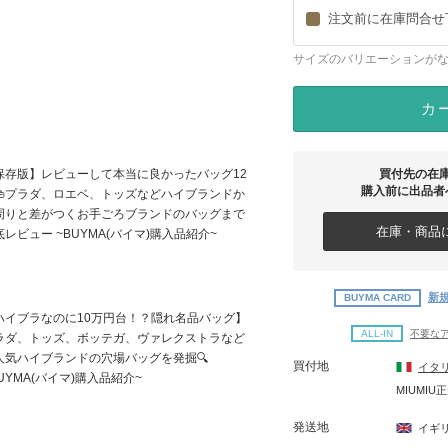
注文前に在庫問合せ
サイズのバリエーションが
カ
買付先の在
保存版】レビューして本当に良かったバッグ12
購入前に出品者
👜プラダ、ロエベ、トッズなどハイブランドか
周りと差がつくお手ごろブランドのバッグまで
在庫・商品に
底レビュー ~BUYMA(バイマ)購入品紹介~
新規
BUYMA CARD
ハイブラなのに10万円台！？隠れ名品バッグ】
ALL-IN
不要な
ラダ、トッズ、ボッテガ、ヴァレクストラなど
人気ハイブランドの穴場バッグを発掘🔍
買付地
イタ
UYMA(バイマ)購入品紹介~
MIUMIU
発送地
イギ