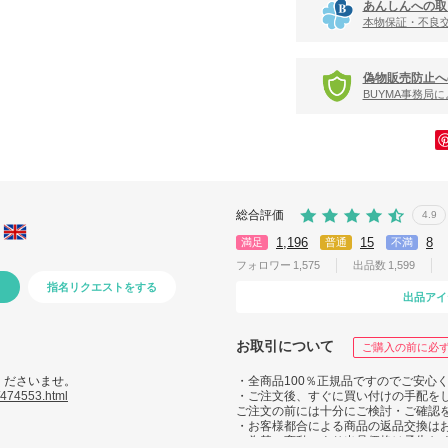
あんしんへの取
本物保証・不良
偽物販売防止へ
BUYMA事務局
総合評価
4.9
1,196
15
8
満足
普通
不満
フォロワー
1,575
出品数
1,599
指名リクエストをする
出品アイ
お取引について
ご購入の前に必
くださいませ。
・全商品100％正規品ですのでご安心
/474553.html
・ご注文後、すぐに買い付けの手配を
ご注文の前には十分にご検討・ご確認
・お客様都合による商品の返品交換は
・為替の変動により出品価格は予告な