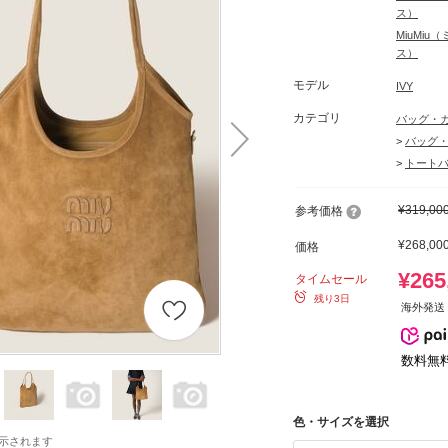
ス）
MiuMi
ス）
モデル
IVY
カテゴリ
バッグ・
>
バッグ
>
トート
¥319,00
参考価格
¥268,00
価格
¥265
タイムセール
残り3日
海外発送 
数料無
色・サイズを選択
示されます