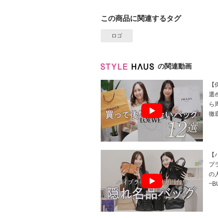
この商品に関連するタグ
ロゴ
の関連動画
【
選
ら
徹
【
プ
の
~B