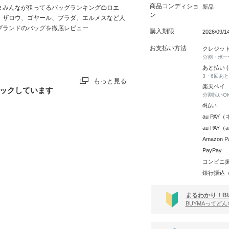
商品コンディショ
新品
まみんなが狙ってるバッグランキング👜ロエ
ン
、ザロウ、ゴヤール、プラダ、エルメスなど人
ブランドのバッグを徹底レビュー
購入期限
2026/09/
お支払い方法
クレジッ
分割・ボー
あと払い 
3・6回あ
もっと見る
楽天ペイ
ックしています
分割払いO
d払い
au PA
au PAY
Amazon P
PayPay
コンビニ
銀行振込
まるわかり！B
BUYMAってど