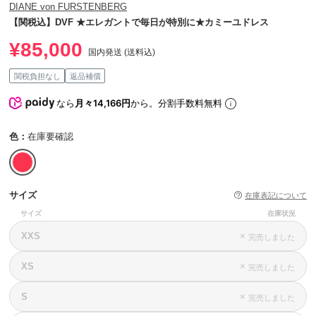
DIANE von FURSTENBERG
【関税込】DVF ★エレガントで毎日が特別に★カミーユドレス
¥85,000
国内発送 (送料込)
関税負担なし
返品補償
なら
月々14,166円
から。分割手数料無料
色：
在庫要確認
サイズ
在庫表記について
サイズ
在庫状況
XXS
×
完売しました
XS
×
完売しました
S
×
完売しました