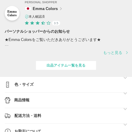
PERSONAL SHOPPER
Emma Colors
本人確認済
3.5
パーソナルショッパーからのお知らせ
★Emma Colorsをご覧いただきありがとうございます★
当店では世界各国のブランド直営店、ブランド正規取扱店、正規オンラ
もっと見る
インショップと連携をして世界中から至高の逸品を皆様にお届けする事
をお約束いたします。
気になる商品がございましたら、遠慮なくお問い合わせくださいませ。
出品アイテム一覧を見る
【大事なお知らせ】
●ご連絡・配送について
色・サイズ
お問い合わせいただきましたら24時間以内にご返信いたします。土日
祝日、繁忙期・年末年始は関税その他各所にて作業スピードが通常より
遅延となる可能性がございます。
商品情報
●在庫確認のお問い合わせのお願い
当店は無在庫販売とさせていただいております。
ご注文前には、『お取引きについて』をご一読いただき、在庫確認のお
配送方法・送料
問い合わせをお願いいたします。
●関税・送料について
お取引について