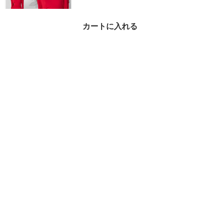
カートに入れる
【関税込】DVF ★エレ
ガントで毎日が特別に★
カミーユドレス
¥85,000