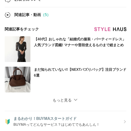
国内発送商品は関税と送料込みの価格になっております。
海外発送の商品はBUYMA の規定により関税や送料はお客様ご負担にな
ります事をご了承くださいませ。
関連記事・動画
（5）
●BUYMA あんしんプラス
ご購入の際にお付けいただく事で、より安心してお買い物をお楽しみい
関連記事をチェック
ただけるかと存じます。
※一部対象外もございますので、必ずご確認くださいませ。
【40代】おしゃれな「結婚式の服装・パーティードレス」
人気ブランド図鑑! マナーや普段使えるものまで総まとめ
まだ知られていない!!【NEXTバズりバッグ】注目ブランド
6選
もっと見る
まるわかり！BUYMAスタートガイド
BUYMAってどんなサービス？はじめてでもあんしん！