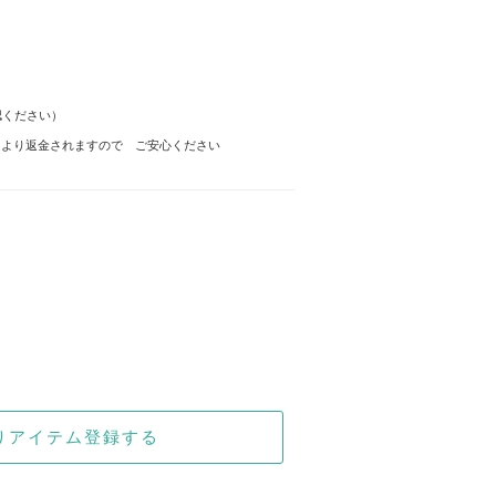
認ください）
マより返金されますので ご安心ください
りアイテム登録する