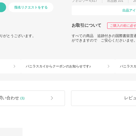
フォロワー
4,617
出品数
101
2
指名リクエストをする
出品アイ
お取引について
ご購入の前に必
りがとうございます。
すべての商品 追跡付きの国際書留普
ができますので ご安心くださいませ
バニラスカイからクーポンのお知らせです♪
バニラス
問い合わせ
レビ
(1)