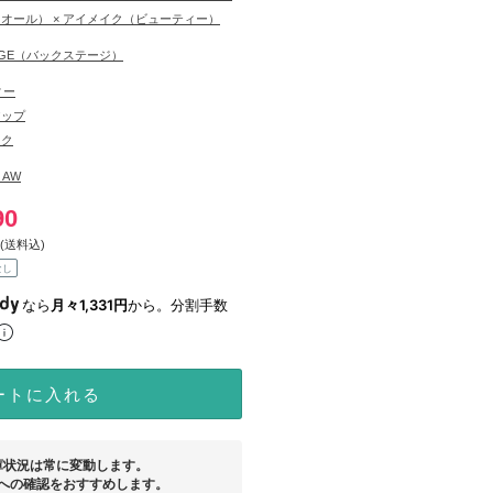
ディオール） × アイメイク（ビューティー）
TAGE（バックステージ）
ィー
アップ
イク
6 AW
90
(送料込)
なし
なら
月々1,331円
から。分割手数
ートに入れる
庫状況は常に変動します。
への確認をおすすめします。