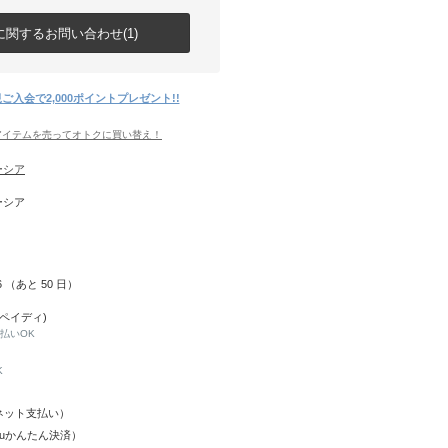
関するお問い合わせ(1)
ご入会で2,000ポイントプレゼント!!
アイテムを売ってオトクに買い替え！
ーシア
ーシア
26 （あと
50
日）
(ペイディ)
と払いOK
K
Y（ネット支払い）
（auかんたん決済）