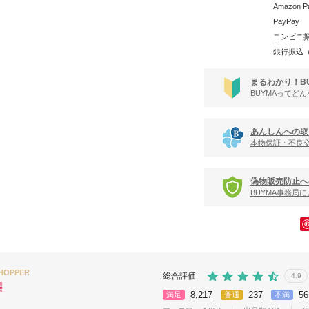
Amazon P
PayPay
コンビニ
銀行振込
まるわかり！B
BUYMAってど
あんしんへの取
本物保証・不良
偽物販売防止へ
BUYMA事務局
SHOPPER
総合評価
4.9
8,217
237
56
満足
普通
不満