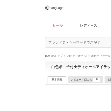
English
日本語
简体中文
繁體中文
Language
セール
レディース
BUYMAトップ
Dior(ディオール)
Dior(ディオー
白色ポ―チ付★ディオールアイラッ
8
基本情報
レビュー・口コミ
お