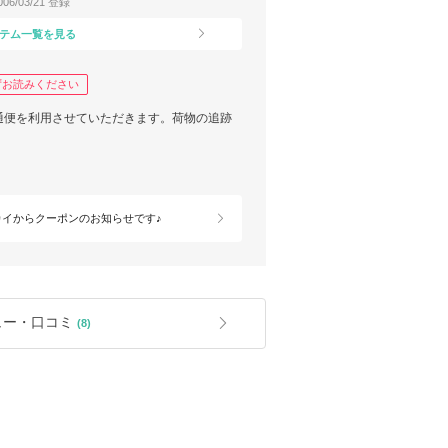
006/03/21 登録
テム一覧を見る
ずお読みください
通便を利用させていただきます。荷物の追跡
。
カイからクーポンのお知らせです♪
ュー・口コミ
(8)