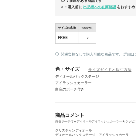
◎ ：在庫がある商品です
○ ：購入前に
出品者への在庫確認
をおすすめ
サイズの名称
色指定なし
FREE
○
関税負担なしで購入可能な商品です。
詳細は
色・サイズ
サイズガイドと採寸方法
ディオールバックステージ
アイラッシュカーラー
白色のポーチ付き
商品コメント
白色ポ―チ付★ディオールアイラッシュカーラー★ラッピング可 
クリスチャンディオール
ディオールバックステージ アイラッシュカーラ