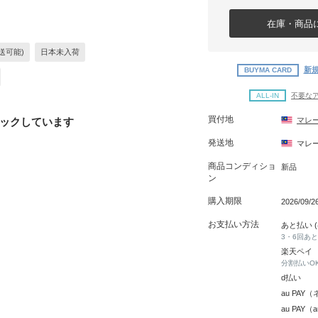
在庫・商品に
送可能)
日本未入荷
新規
BUYMA CARD
ALL-IN
不要な
買付地
ックしています
マレ
発送地
マレ
商品コンディショ
新品
ン
購入期限
2026/09/
お支払い方法
あと払い 
3・6回あ
楽天ペイ
分割払いO
d払い
au PA
au PAY