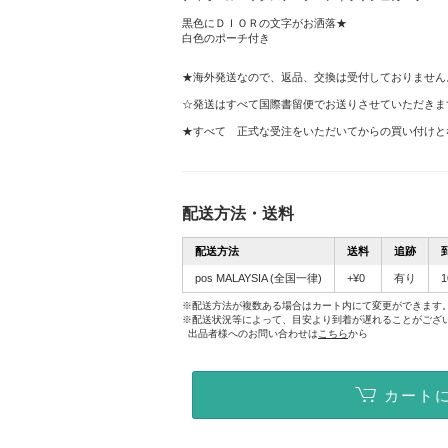
黒色にＤＩＯＲの文字がお洒落★
白色のポーチ付き
★海外発送なので、返品、交換は受付しておりません
☆発送はすべて国際書留便でお送りさせていただきま
★すべて 正式な受注をいただいてからの買い付けと
配送方法・送料
配送方法
送料
追跡
pos MALAYSIA
(全国一律)
+¥0
有り
※配送方法が複数ある場合はカート内にて変更ができます
※配送状況等によって、目安より到着が遅れることがござ
出品者様へのお問い合わせは
こちら
から
カート