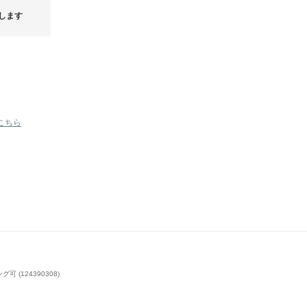
します
こちら
(124390308)