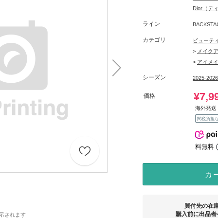
Dior（
ライン
BACKS
カテゴリ
ビューテ
>
メイク
>
アイメ
シーズン
2025-202
¥7,9
価格
海外発送 
関税負担
料無料
カ
買付先の在
購入前に出品者
示されます