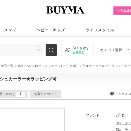
出品者募
メンズ
ベビー・キッズ
ライフスタイル
AIでさがす
カテゴリ選択
会員限定
ル)商品一覧
BACKSTAGE(バックステージ)
白色ポ―チ付★ディオールアイラッシュカー
シュカーラー★ラッピング可
1
アクセス:
3
問い合わせ
お取引について
ブランド
Dior
Dior（
Dior（