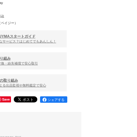
ay
振込
（ペイジー）
UYMAスタートガイド
んなサービス？はじめてでもあんしん！
り組み
交換・紛失補償で安心取引
の取り組み
による出品監視や無料鑑定で安心
Save
シェアする