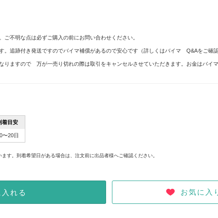
。ご不明な点は必ずご購入の前にお問い合わせください。
す。追跡付き発送ですのでバイマ補償があるので安心です（詳しくはバイマ Q&Aをご確
なりますので 万が一売り切れの際は取引をキャンセルさせていただきます。お金はバイ
到着目安
10〜20日
。
います。到着希望日がある場合は、注文前に出品者様へご確認ください。
お気に入
に入れる