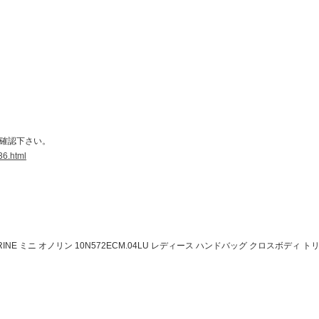
専任スタッフが、責任をもって行って
卒ご理解ご協力を賜りますようお願い
【先行販売決定！】ティファニーアイウェア
５万円で叶
ご確認下さい。
36.html
RINE ミニ オノリン 10N572ECM.04LU レディース ハンドバッグ クロスボディ トリ