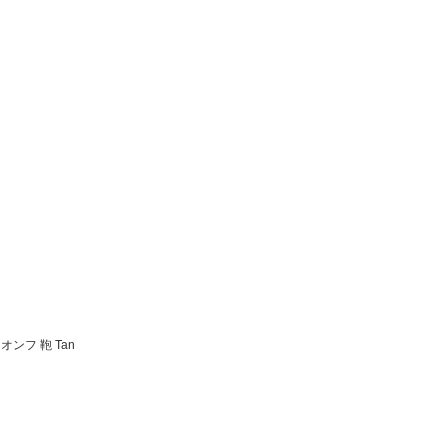
おりますのでご安心ください。簡易包装に何
申し上げます。
える「ファースト CHANEL」
オンフ 鞄 Tan