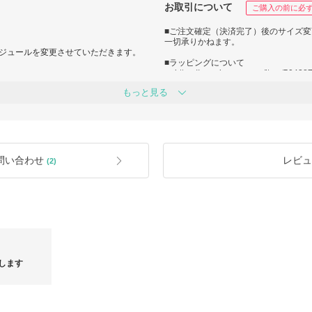
お取引について
ご購入の前に必
■ご注文確定（決済完了）後のサイズ
一切承りかねます。
ジュールを変更させていただきます。
■ラッピングについて
→
https://www.buyma.com/item/50428
もっと見る
間は【 10:00～17:00 】でございま
■返品・交換について
→
https://www.buyma.com/buyer/84154
14(金)、15(土)、16(日)
■ポイントについて
ポイントを使用したご注文が有効期限
最短着にてご対応をさせていただきま
イントは未使用の状態に自動的に返還
有効期限以降の欠品によるキャンセル
問い合わせ
レビュ
(2)
ントの返還や延長はされません。
料負担一切なし■
■海外インポート商品に関して
のご確認をお願いいたします。
海外インポート商品は国産品と比べ、
ost/337736.html
汚れ・ シワやキズ、接着剤の漏れ・サ
がございます。
並行輸入品の特性上ギャランティカー
とが多く、箱にキズ、汚れ、入荷時期
がございます。
袋・ケース等の付属品が写真と異なる
すので、ご希望のお品物をご注文くだ
します
■簡易包装でのお届けについて
いるため、タイムラグによりご注文後
当店では無駄な梱包材を減らすことで
心がけております。配送梱包材の簡易
易包装にてお届けしております。出荷