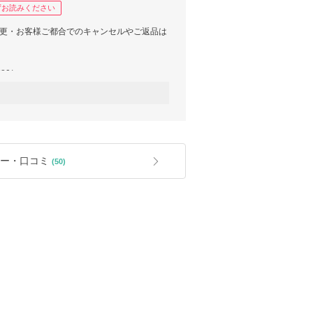
ずお読みください
変更・お客様ご都合でのキャンセルやご返品は
780/
9/post/349424.html
内にキャンセルとなった場合、クーポンやポ
されます。
やお客様ご都合のキャンセルについて、ポイ
ー・口コミ
(50)
ほつれ・後始末の粗さ・製造段階での小さな
イズ仕上がりの差異などが見受けられる場合
ド（保証書）は入荷時より付属していないこ
や製造段階により商品の細かな仕様や保存
場合がございますことご了承ください。
環境に配慮し、なるべくゴミがでないように
化を進めており、小さな梱包物については簡
前の最終検品や梱包作業自体は全て自社内の