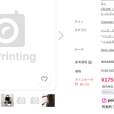
ス）
CELIN
ト（レデ
ライン
Triomp
カテゴリ
バッグ・
>
バッグ
>
ショル
テーマ
Stock c
¥214,50
参考価格
¥184,50
価格
¥175
タイムセール
残り1日
国内発送 
関税負担
料無料