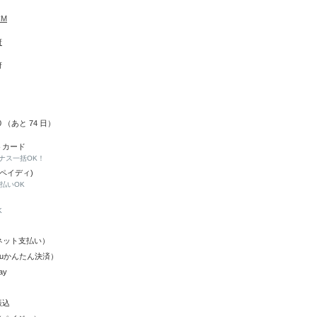
CM
府
府
20 （あと
74
日）
トカード
ナス一括OK！
(ペイディ)
と払いOK
K
Y（ネット支払い）
（auかんたん決済）
ay
振込