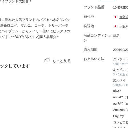
ハイブランド大集合！
ブランド品番
10N572E
買付地
大阪
番に隠れた人気ブランドのバズるべき名品バッ
8選👜ロエベ、マルニ、コーチ、トリーバーチ
発送地
大阪
どハイブランドからデイリー使いにピッタリの
商品コンディショ
新品
ッグまで ~BUYMA(バイマ)購入品紹介~
ン
購入期限
2026/10/
お支払い方法
クレジッ
もっと見る
分割・ボー
ックしています
あと払い 
3・6回あ
楽天ペイ
分割払いO
d払い
au PA
au PAY
Amazon P
PayPay
コンビニ