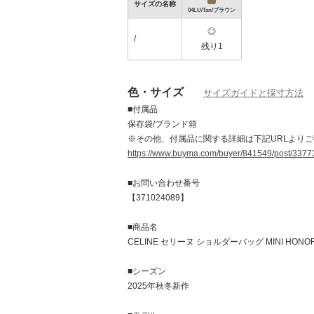
サイズの名称
04LU/Tan/ブラウン
◎
/
残り1
ゴールデンウィーク アイテム特集
色・サイズ
サイズガイドと採寸方法
■付属品
保存袋/ブランド箱
※その他、付属品に関する詳細は下記URLより
https://www.buyma.com/buyer/841549/post/3377
■お問い合わせ番号
【371024089】
■商品名
CELINE セリーヌ ショルダーバッグ MINI HONO
■シーズン
2025年秋冬新作