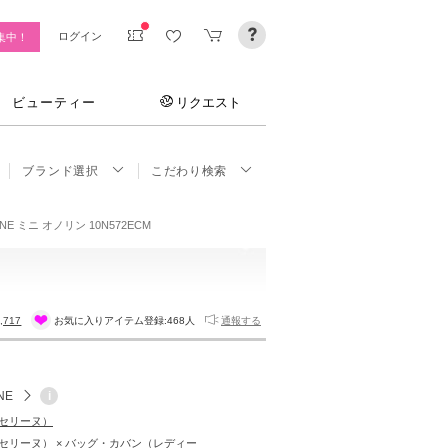
ログイン
集中！
ビューティー
リクエスト
ブランド選択
こだわり検索
RINE ミニ オノリン 10N572ECM
,717
お気に入りアイテム登録:
468人
通報する
NE
i
E（セリーヌ）
E（セリーヌ） × バッグ・カバン（レディー