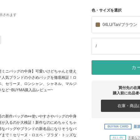
色・サイズを選択
示されます
04LU/Tan/ブラウン
/
カ
超ミニバッグの中身】可愛いけどちゃんと使え
？人気ブランドの小さめバッグを徹底検証！ロ
ベ、セリーヌ、ロンシャン、シャネル、マルジ
買付先の在
ラなど~BUYMA購入品レビュー~
購入前に出品者
在庫・商品に
題の新作バッグ👜👀使いやすさやバッグの中身
何が入るのか大検証！新作なのにめちゃくちゃ
新規
BUYMA CARD
得なバッグやブランドの新名品になりそうなバ
グまで！セリーヌ・ロエベ・プラダ・トッズな
ALL-IN
不要な