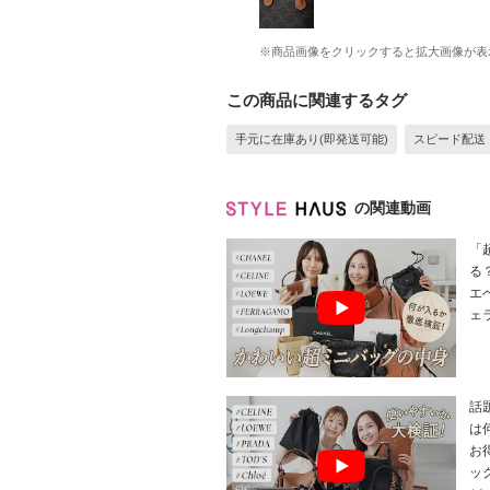
※商品画像をクリックすると拡大画像が表
この商品に関連するタグ
手元に在庫あり(即発送可能)
スピード配送
の関連動画
「
る
エ
ェ
話
は
お
ッ