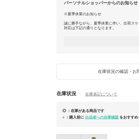
パーソナルショッパーからのお知らせ
※夏季休業のお知らせ
誠に勝手ながら、夏季休業に伴い、出荷スケ
対応は下記の通りとなります。
■スケジュール
・営業日 8/10(月)、12(水) ※営業日の対応時
す。
・休業日 8/8(土)、8/9(日)、11(火)、13(木)、
ご注文確定日時順に、準備ができ次第、順次
す。
在庫状況の確認・お
■BUYMA総合売り上げ【第1位】■関税、送
●ご注文前に必ず【お取引について】の内容
在庫状況
→
https://www.buyma.com/buyer/841549/p
在庫表記について
●在庫のお問い合わせ
当店では在庫確認の事前問合せは不要です。
◎ ：在庫がある商品です
買付済の商品のみを販売しており手元に在庫
ご注文確定後にお客様用の在庫確保を行いま
○ ：購入前に
出品者への在庫確認
をおすすめ
さい。
※なお、システム上、他サイトでも販売して
に欠品となる場合がございます。
あらかじめご了承ください。