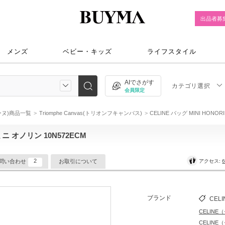
出品者募
メンズ
ベビー・キッズ
ライフスタイル
AIでさがす
カテゴリ選択
会員限定
リーヌ)商品一覧
Triomphe Canvas(トリオンフキャンバス)
CELINE バッグ MINI HONO
 ミニ オノリン 10N572ECM
2
アクセス:
6
問い合わせ
お取引について
ブランド
CELI
CELIN
CELIN