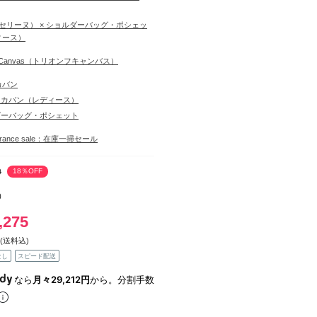
E（セリーヌ） × ショルダーバッグ・ポシェッ
ィース）
he Canvas（トリオンフキャンバス）
カバン
・カバン（レディース）
ダーバッグ・ポシェット
learance sale：在庫一掃セール
0
18％OFF
0
,275
(送料込)
なし
スピード配送
なら
月々29,212円
から。分割手数