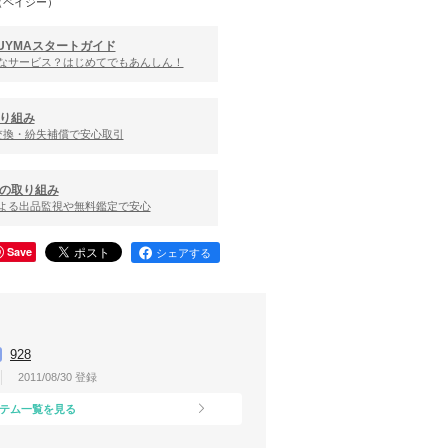
（ペイジー）
UYMAスタートガイド
んなサービス？はじめてでもあんしん！
り組み
交換・紛失補償で安心取引
の取り組み
による出品監視や無料鑑定で安心
Save
シェアする
928
2011/08/30 登録
テム一覧を見る