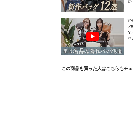
ど
定
グ
な
バ
この商品を買った人はこちらもチェ