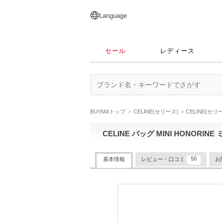
English
日本語
简体中文
繁體中文
Language
セール
レディース
BUYMAトップ
CELINE(セリーヌ)
CELINE(セ
CELINE バッグ MINI HONORINE
50
基本情報
レビュー・口コミ
お