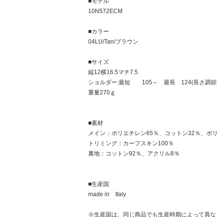
■モデル
10N572ECM
■カラー
04LU/Tan/ブラウン
■サイズ
縦12横16.5マチ7.5
ショルダー:最短 105～ 最長 124(長さ調節
重量270ｇ
■素材
メイン：ポリエチレン65％、コットン32％、ポ
トリミング：カーフスキン100％
裏地：コットン92％、アクリル8％
■生産国
made in Italy
※生産国は、同じ商品でも生産時期によって異な