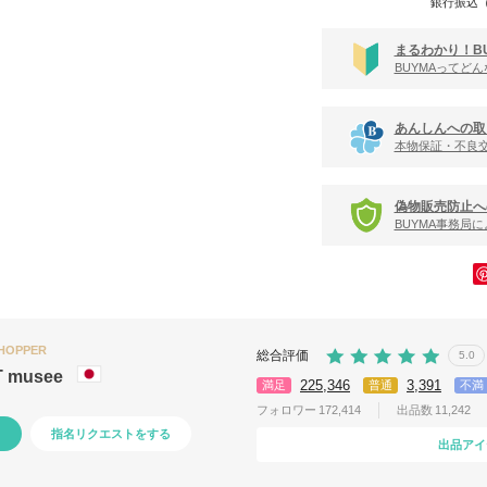
銀行振込
まるわかり！B
BUYMAってど
あんしんへの取
本物保証・不良
偽物販売防止へ
BUYMA事務局
SHOPPER
総合評価
5.0
T musee
225,346
3,391
満足
普通
不満
フォロワー
172,414
出品数
11,242
指名リクエストをする
出品アイ