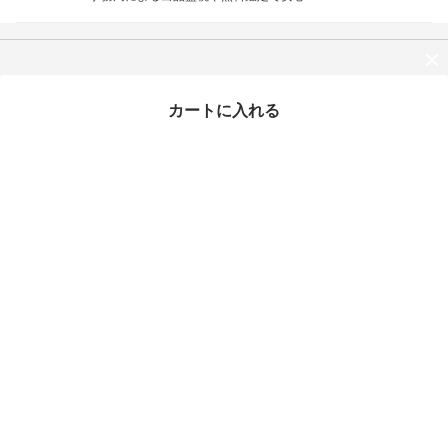
この商品を買った人はこちらもチェックしています
カートに入れる
最近チェックしたアイテム
タイムセール
MEDM ジップパーカー
星柄 ジャケット ロゴ ル