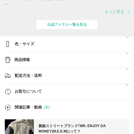
いつもお世話になっております。
もっと見る
2026年の旧正月（春節）に伴う仕入れ先の長期休暇および中国国内物
流と国際物流の混雑・停止の影響により、下記期間中は発送業務を一時
停止させていただきます。
出品アイテム一覧を見る
●休業・発送停止期間：2026年2月12日（木）～2026年2月23日（月）
上記期間中にいただいたご注文につきましては、
色・サイズ
2月24日（火）以降、順次対応・発送させていただきます。
なお、2月初旬のご注文分につきましては、2月11日に出荷が間に合わ
商品情報
ない場合もございます。
多大なるご迷惑をおかけして、誠に申し訳ございません。
2月11日までに発送ができなかったご注文につきましては、
発送業務再開の2月24日より、順次発送を予定しております。
配送方法・送料
●お問い合わせについて
休業期間中のお問い合わせは通常通り対応させていただきますが、通常
お取引について
よりもご回答にお時間をいただく場合がございます。
状況によっては、確定したお答えが難しい場合もございますので、あら
かじめご了承ください。
関連記事・動画
（6）
お客様にはご不便・ご迷惑をおかけいたしますが、何卒ご理解とご了承
のほどお願い申し上げます。
新鋭ストリートブランド｢MR. ENJOY DA
MONEY(M.E.D.M)｣って？