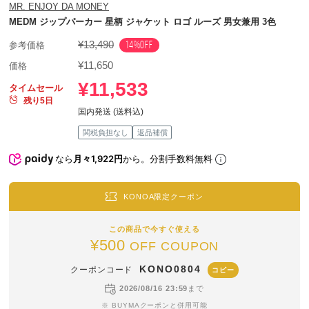
MR. ENJOY DA MONEY
MEDM ジップパーカー 星柄 ジャケット ロゴ ルーズ 男女兼用 3色
¥13,490
14%OFF
参考価格
¥11,650
価格
¥11,533
タイムセール
残り5日
国内発送 (送料込)
関税負担なし
返品補償
なら
月々1,922円
から。分割手数料無料
KONOA限定クーポン
この商品で今すぐ使える
¥500
OFF COUPON
KONO0804
クーポンコード
コピー
2026/08/16 23:59
まで
※ BUYMAクーポンと併用可能