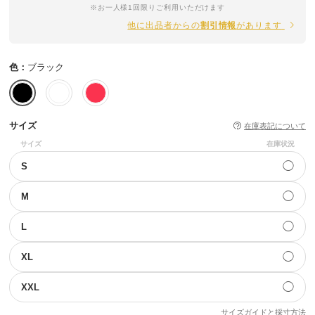
※お一人様1回限りご利用いただけます
他に出品者からの
割引情報
があります
色：
ブラック
サイズ
在庫表記について
サイズ
在庫状況
◯
S
◯
M
◯
L
◯
XL
◯
XXL
サイズガイドと採寸方法