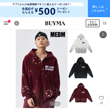
アプリからの会員登録ですぐに使えるクーポンGET！
詳しくは
500
¥
全員必ず
クーポン
こちらから
プレゼント
もらえる
今すぐ
日本語
English
简体中文
繁體中文
会員登録!
18
1
18
/