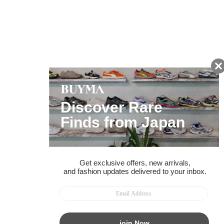
友だちに追加して
BUYMA会員だけの
お得な情報をGET!
ポイント還元サービス
ページトップへ
BUYMAスタートガイド
安心への取り組み
ガイド・お問い合わせ
かんたん購入ガイド
BUYMA偽物販売防止の取り組み
BUYMA CARD
利用規約
プライバシー
特定商取引法に関する表記
お客様情報の外部送信について
脆弱性報告
お知らせ(PCサイト)