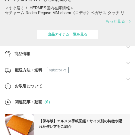
＜すぐ届く！ HERMES国内在庫情報＞
☆チャーム Rodeo Pegase MM charm《ロデオ》ペガサス タッチ リザ
ード 希少！
もっと見る
☆ポーチ《ブリッド・ア・ブラックPM》au Carre caseフォーブ
☆ツイリー レクレアポア Marron Glace/Gris Perle
出品アイテム一覧を見る
商品情報
配送方法・送料
関税について
お取引について
関連記事・動画
（6）
【保存版】エルメス手帳図鑑！サイズ別の特徴や隠
れた使い方をご紹介