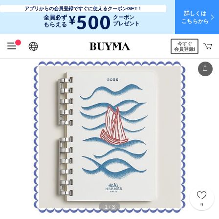
アプリからの会員登録ですぐに使えるクーポンGET！
詳しくは
500
¥
全員必ず
クーポン
こちらから
プレゼント
もらえる
今すぐ
日本語
English
简体中文
繁體中文
会員登録!
9
1
3
/