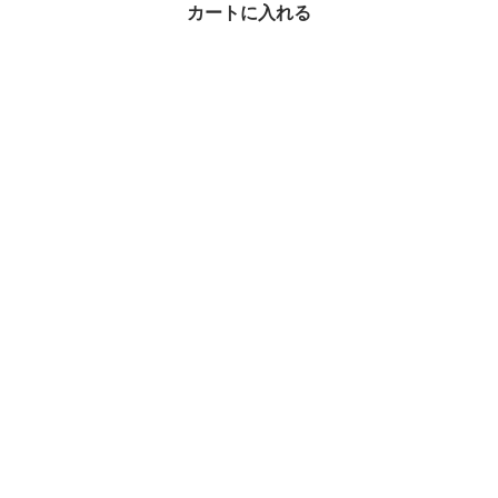
¥21,364
カートに入れる
2%OFF
手帳・スケジュール帳 × HERMES(エルメス)の人気アイテムラン
キング
手帳・スケジュール帳 × 関連ブランドからさがす