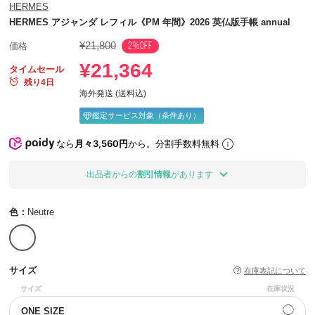
HERMES
HERMES アジャンダ レフィル《PM 年間》2026 英仏版手帳 annual
¥21,800
2%OFF
価格
¥21,364
タイムセール
残り4日
海外発送 (送料込)
鑑定サービス対象（条件あり）
なら
月々3,560円
から。分割手数料無料
出品者からの
割引情報
があります
色：
Neutre
サイズ
在庫表記について
サイズ
在庫状況
◯
ONE SIZE