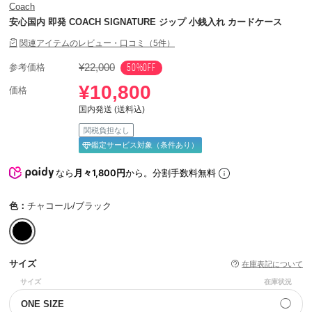
Coach
安心国内 即発 COACH SIGNATURE ジップ 小銭入れ カードケース
関連アイテムのレビュー・口コミ（5件）
¥22,000
50%OFF
参考価格
¥10,800
価格
国内発送 (送料込)
関税負担なし
鑑定サービス対象（条件あり）
なら
月々1,800円
から。分割手数料無料
色：
チャコール/ブラック
サイズ
在庫表記について
サイズ
在庫状況
◯
ONE SIZE