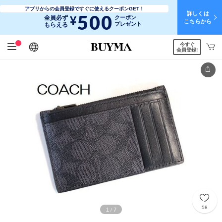
アプリからの会員登録ですぐに使えるクーポンGET！
詳しくは
500
¥
全員必ず
クーポン
こちらから
プレゼント
もらえる
今すぐ
日本語
English
简体中文
繁體中文
会員登録!
58
1
7
/