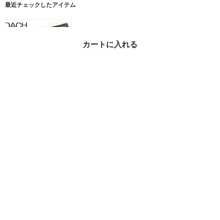
最近チェックしたアイテム
カートに入れる
安心国内 即発 COACH
SIGNATURE ジップ 小
銭入れ カードケース
¥10,800
50%OFF