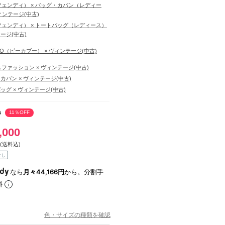
（フェンディ） × バッグ・カバン（レディー
ィンテージ(中古)
（フェンディ） × トートバッグ（レディース）
テージ(中古)
BOO（ピーカブー） × ヴィンテージ(中古)
ファッション × ヴィンテージ(中古)
カバン × ヴィンテージ(中古)
ッグ × ヴィンテージ(中古)
0
11％OFF
,000
(送料込)
なし
なら
月々44,166円
から。分割手
料
色・サイズの種類を確認