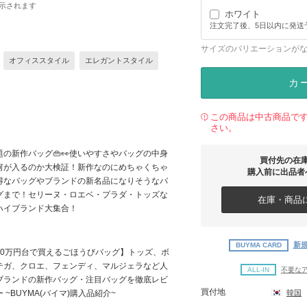
示されます
ホワイト
注文完了後、5日以内に発送
サイズのバリエーションが
オフィススタイル
エレガントスタイル
カ
この商品は中古商品で
さい。
題の新作バッグ👜👀使いやすさやバッグの中身
買付先の在
何が入るのか大検証！新作なのにめちゃくちゃ
購入前に出品者
得なバッグやブランドの新名品になりそうなバ
グまで！セリーヌ・ロエベ・プラダ・トッズな
在庫・商品に
ハイブランド大集合！
新規
BUYMA CARD
10万円台で買えるごほうびバッグ】トッズ、ボ
テガ、クロエ、フェンディ、マルジェラなど人
ALL-IN
不要な
ブランドの新作バッグ・注目バッグを徹底レビ
買付地
韓国
 ~BUYMA(バイマ)購入品紹介~