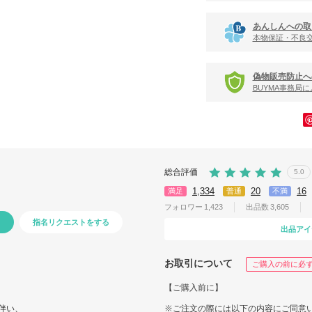
あんしんへの取
本物保証・不良
偽物販売防止へ
BUYMA事務局
総合評価
5.0
1,334
20
16
満足
普通
不満
フォロワー
1,423
出品数
3,605
指名リクエストをする
出品アイ
お取引について
ご購入の前に必
【ご購入前に】
伴い、
※ご注文の際には以下の内容にご同意