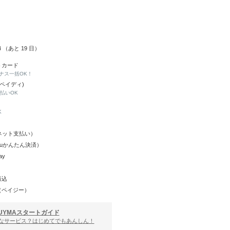
24 （あと
19
日）
トカード
ナス一括OK！
(ペイディ)
と払いOK
K
Y（ネット支払い）
（auかんたん決済）
ay
振込
（ペイジー）
UYMAスタートガイド
んなサービス？はじめてでもあんしん！