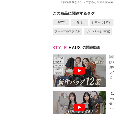
※商品画像をクリックすると拡大画像が表
この商品に関連するタグ
2WAY
無地
レザー（本革）
フォーマルスタイル
ヴィンテージ(中古)
の関連動画
話
は
お
ッ
ど
【
ッ
気
ュー