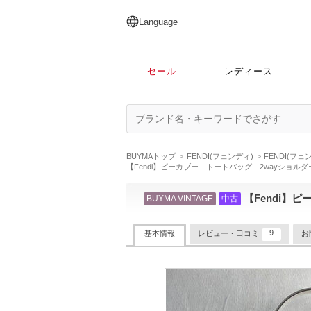
English
日本語
简体中文
繁體中文
Language
セール
レディース
BUYMAトップ
FENDI(フェンディ)
FENDI(フ
【Fendi】ピーカブー トートバッグ 2wayショルダ
【Fendi】
BUYMA VINTAGE
中古
9
基本情報
レビュー・口コミ
お