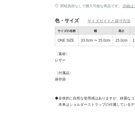
関税負担なしで購入可能な商品です。
詳細は
色・サイズ
サイズガイドと採寸方法
サイズの名称
幅
高さ
ONE SIZE
33.0cm 〜 25.0cm
25.0cm
1
新しいスニーカーで秋準備！
〈素材〉
レザー
〈付属品〉
保存袋
◆全体的に自然な使用感はありますが、綺麗なコ
本来はショルダーストラップの付属しているデ