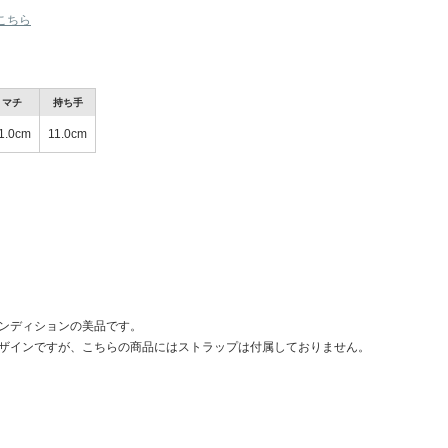
こちら
◆発送流れ
バイマにてご入金を確認→買い付(3-7
◆発送機関：各商品ページに記載して
マチ
持ち手
1.0cm
11.0cm
rina-roomからクーポンのお知らせです♪
ンディションの美品です。
ザインですが、こちらの商品にはストラップは付属しておりません。