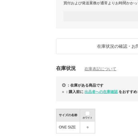
買付および発送業務が通常よりお時間かかっ
ご注文後は可能な限り迅速に対応させていた
が前後する可能性がございますこと、何卒ご
★韓国は在庫の変動が激しいので、ご注文前
たします。(24時間以内に返信いたします)
在庫状況の確認・お
★買い付け★
ご注文を頂いてから買い付けをいたします。
ご注文前に在庫確認をお問い合わせください
在庫状況
注文後品切れの場合はキャンセルさせて戴き
在庫表記について
◎ ：在庫がある商品です
★梱包★
ブランド付属の箱に入れて箱の周りをプチプ
○ ：購入前に
出品者への在庫確認
をおすすめ
れて発送いたします。
(ブランドの箱はたまに私の手元に届く時点
がございますのでご了承ください)
サイズの名称
ホワイト
★返品交換について★
サイズ違いやイメージ違いというお客様のご
ONE SIZE
○
ませんので予めご了承ください。