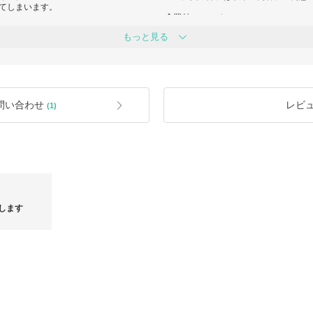
てしまいます。
◆買付について
だきますが、通関状況によりお届け日
取扱商品は全てブランド直営店又は正
もっと見る
理解いただけますと幸いです。
扱店にて買付を行っております。
基本的にご注文後の買付になりますの
をご確認ください。
韓国商品は回転がとても早く、ご注文
に在庫確認のお問い合わせをお願いい
まう場合もございますのでご了承くだ
◆商品の状態・検品について
問い合わせ
レビ
(1)
商品の状態には細心の注意を払ってお
ため多少の傷、汚れ、ほつれ（縫製の
タグなし、ギャランティカード無し、
。
等の場合がございますが、基本的には
ますのでご了承ください。
ませんのでご了承ください。
◆返品・交換について
注文した商品と異なる商品が届いた場
商品のサイズ、色、イメージ違い等お
チシートで包んでから配送用の箱に入
おりません。
します
サイズに関してはご注文前にご相談を
で少し折れたり潰れてしまっていること
BUYMAでは安心プラス/返品補償制
い。
https://qa.buyma.com/buy/hosho/5206.
※安心プラスのご加入をお勧めいたし
都合による理由での返品はお受けでき
◆関税について
海外発送となりますので、関税が発生
ご理解お願いいたします。