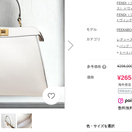
FENDI
ス） × ヴ
FENDI
× ヴィン
モデル
PEEKA
カテゴリ
レディース
>
バッグ・
>
トートバ
¥298,00
参考価格
¥265
価格
海外発送 
関税負担
数料無
色・サイズを選択