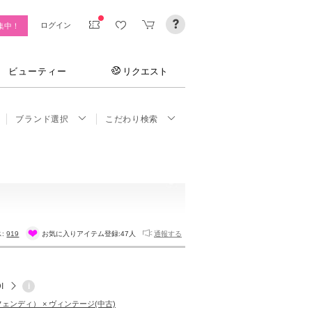
ログイン
集中！
ビューティー
リクエスト
ブランド選択
こだわり検索
ス:
919
お気に入りアイテム登録:
47人
通報する
I
i
（フェンディ） × ヴィンテージ(中古)