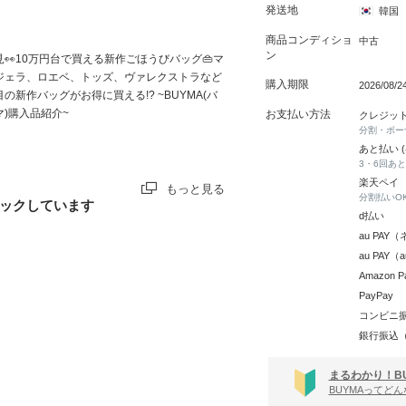
発送地
韓国
商品コンディショ
中古
ン
見👀10万円台で買える新作ごほうびバッグ👜マ
ジェラ、ロエベ、トッズ、ヴァレクストラなど
購入期限
2026/08/
目の新作バッグがお得に買える!? ~BUYMA(バ
マ)購入品紹介~
お支払い方法
クレジッ
分割・ボー
あと払い 
3・6回あ
楽天ペイ
もっと見る
分割払いO
ックしています
d払い
au PA
au PAY
Amazon P
PayPay
コンビニ
銀行振込
まるわかり！B
BUYMAってど