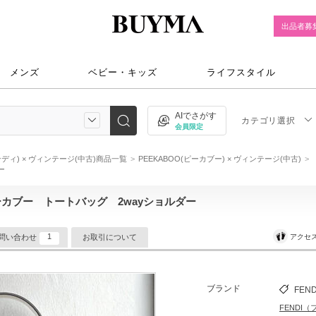
出品者募
メンズ
ベビー・キッズ
ライフスタイル
AIでさがす
カテゴリ選択
会員限定
ェンディ) × ヴィンテージ(中古)商品一覧
PEEKABOO(ピーカブー) × ヴィンテージ(中古)
ー
ピーカブー トートバッグ 2wayショルダー
1
アクセ
問い合わせ
お取引について
ブランド
FEND
FENDI