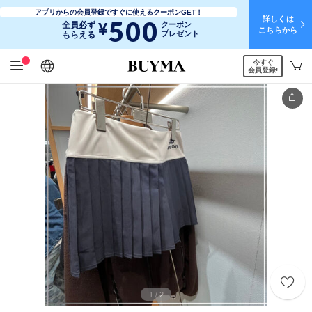
アプリからの会員登録ですぐに使えるクーポンGET！
詳しくは
500
¥
全員必ず
クーポン
こちらから
プレゼント
もらえる
今すぐ
日本語
English
简体中文
繁體中文
会員登録!
1
2
/