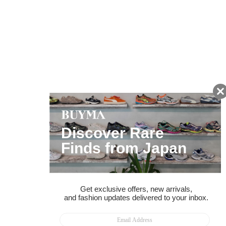
友だちに追加して
BUYMA会員だけの
お得な情報をGET!
ポイント還元サービス
ページトップへ
BUYMAスタートガイド
安心への取り組み
ガイド・お問い合わせ
かんたん購入ガイド
BUYMA偽物販売防止の取り組み
BUYMA CARD
利用規約
プライバシー
特定商取引法に関する表記
お客様情報の外部送信について