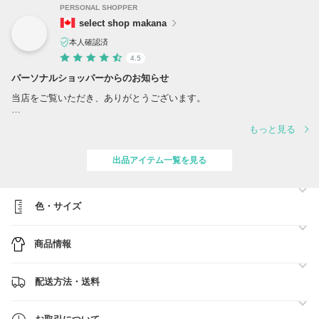
PERSONAL SHOPPER
select shop makana
本人確認済
4.5
パーソナルショッパーからのお知らせ
当店をご覧いただき、ありがとうございます。
在庫がある商品は、翌日発送が可能です。
もっと見る
(配送中の場合もありますので、商品コメントを確認いただくようお願
いいたします。)
お急ぎの方にも安心してご利用いただけるよう、スピーディーに
出品アイテム一覧を見る
お届けしますので、ぜひチェックしてみてください。
色・サイズ
商品情報
配送方法・送料