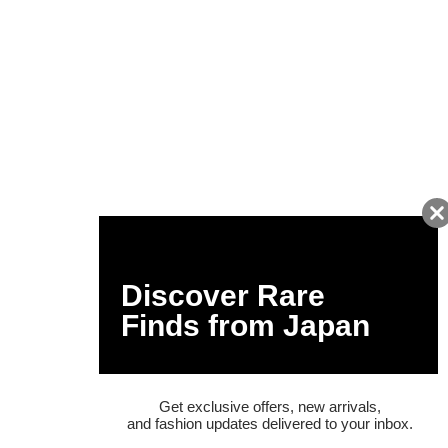
友だちに追加して
BUYMA会員だけの
お得な情報をGET!
ポイント還元サービス
ページトップへ
BUYMAスタートガイド
安心への取り組み
ガイド・お問い合わせ
かんたん購入ガイド
BUYMA偽物販売防止の取り組み
BUYMA CARD
利用規約
プライバシー