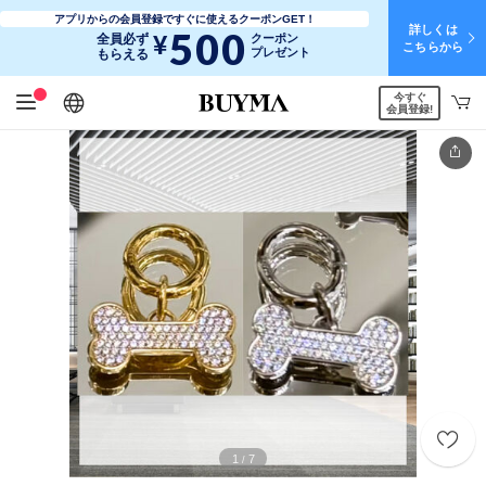
アプリからの会員登録ですぐに使えるクーポンGET！
詳しくは
500
¥
全員必ず
クーポン
こちらから
プレゼント
もらえる
今すぐ
日本語
English
简体中文
繁體中文
会員登録!
1
7
/