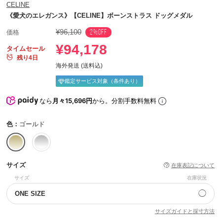
CELINE
《愛犬のエレガンス》【CELINE】ボーンストラス ドッグメダル
¥96,100
2%OFF
価格
¥94,178
タイムセール
残り4日
海外発送 (送料込)
鑑定サービス対象（条件あり）
なら
月々15,696円
から。分割手数料無料
色：
ゴールド
サイズ
在庫表記について
サイズ
在庫状況
◯
ONE SIZE
サイズガイドと採寸方法