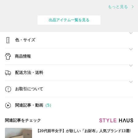
当ショップは日本未入荷商品や日本完売商品、
もっと見る
レアなアイテムを世界中から買付をしております。
また、出品商品以外もお探しいたします。
是非ともリクエストからお気軽にご連絡くださいませ！
出品アイテム一覧を見る
■2～3日でお届け！！手元在庫あり商品はこちら■
https://www.buyma.com/r/-B10589044/?stocks=instock
色・サイズ
■BUYMA発行のお得なクーポンはこちら■
https://www.buyma.com/coupon/list/
商品情報
【当店について】
当店の商品は、ブランド直営店・正規取扱店での購入をして
おり、100%本物保証をいたしますのでご安心ください。
また、見えないお取り引きのため、ご不安にならないよう、
配送方法・送料
お一人お一人丁寧に心を込めて応対しております。
【BUYMA安心への取り組み】
お取引について
BUYMAではお客様に安心してご利用頂けるよう保証制度を
ご用意しております。
初めてのお買い物や高額なお取引の際はぜひこちらをご利用
関連記事・動画
（5）
くださいませ。
4つの安心制度(鑑定・返品・初期不良・紛失)
関連記事をチェック
https://www.buyma.com/contents/safety/anshin.html
【20代前半女子】が欲しい「お財布」人気ブランド13選!