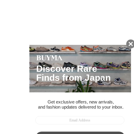
友だちに追加して
BUYMA会員だけの
お得な情報をGET!
ポイント還元サービス
ページトップへ
BUYMAスタートガイド
安心への取り組み
ガイド・お問い合わせ
かんたん購入ガイド
BUYMA偽物販売防止の取り組み
BUYMA CARD
利用規約
プライバシー
特定商取引法に関する表記
お客様情報の外部送信について
脆弱性報告
お知らせ(PCサイト)