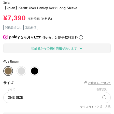
2plan
【2plan】Keritz Over Henley Neck Long Sleeve
¥7,390
海外発送 (送料込)
関税負担なし
返品補償
なら
月々1,231円
から。分割手数料無料
出品者からの
割引情報
があります
色：
Brown
サイズ
在庫表記について
サイズ
在庫状況
◯
ONE SIZE
サイズガイドと採寸方法