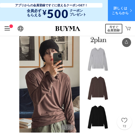
アプリからの会員登録ですぐに使えるクーポンGET！
詳しくは
500
¥
全員必ず
クーポン
こちらから
プレゼント
もらえる
今すぐ
日本語
English
简体中文
繁體中文
会員登録!
72
1
20
/