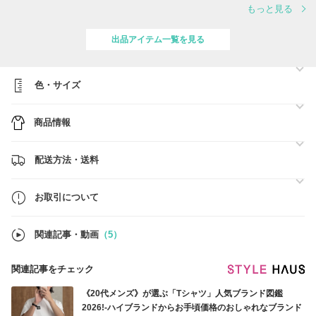
もっと見る
▼配送会社: ヤマト運輸
・日本国内へ移動した後は運送会社（ヤマト運輸）に引き継がれます。
・発送から3～5日ほどでお届け予定です。（状況により遅延の可能性
出品アイテム一覧を見る
あり）
※ご注文が殺到時、発送に遅延が発生する可能性がございます。お客様
へは大変なご不便、ご迷惑をお掛け致しますが、スタッフ一同いち早く
色・サイズ
お客様にお品物をお届けできるよう尽力致しますので、何卒ご了承くだ
さいますようお願い申し上げます。
※お届け予定日より遅延の可能性もございます。遅延の理由によるキャ
商品情報
ンセルは一切受け付けておりませんので、予めご了承ください。
※新型コロナウイルスの影響で商品の到着に遅れが生じる可能性がござ
います。
※当店は、全ての商品に追跡番号がございますので安心してお買い求め
配送方法・送料
ください。
ご注文の商品がお手元に届くまで、きちんと対応させていただきますの
お取引について
で、何卒よろしくお願いいたします。
アインツショップ
関連記事・動画
（5）
関連記事をチェック
《20代メンズ》が選ぶ「Tシャツ」人気ブランド図鑑
2026!-ハイブランドからお手頃価格のおしゃれなブランド