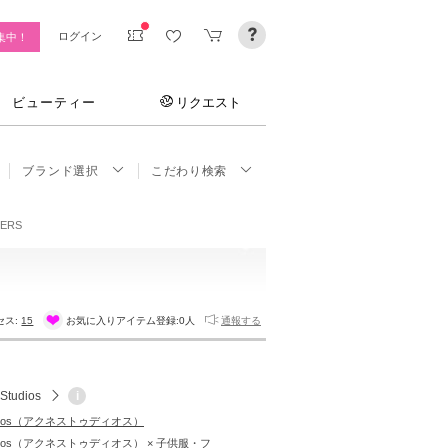
ログイン
集中！
ビューティー
リクエスト
ブランド選択
こだわり検索
SERS
セス:
15
お気に入りアイテム登録:
0人
通報する
Studios
i
tudios（アクネストゥディオス）
tudios（アクネストゥディオス） × 子供服・フ