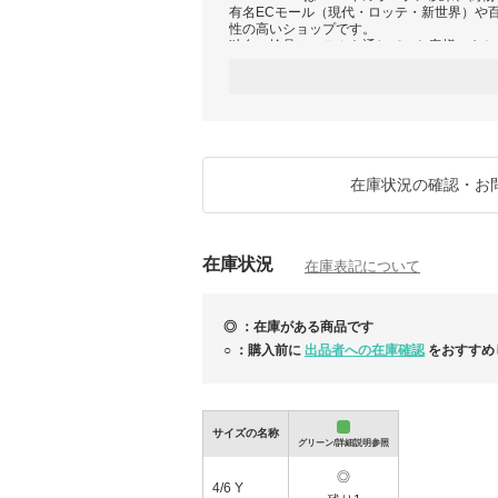
有名ECモール（現代・ロッテ・新世界）や
性の高いショップです。
独自の検品システムを通じて、お客様のもと
す。また、最新のブティック連動システムを
ンセル率を最小限に抑え、安心してお買い求
毎週1万点以上の欧州ブティック最新アイテ
クしてください！
当店はお客様のニーズに合わせたサービスが
【イタリア・欧州ブティック買付】イタリア
在庫状況の確認・お
ら買付し、100％正規品のみをお届けいたし
【韓国倉庫在庫・即発送あり】迅速に発送手
努めています。また、一部の商品は即発送が
在庫状況
確認下さい）
在庫表記について
サイズや在庫、カラーなど、気になる点はお
◎ ：在庫がある商品です
※営業時間：日本時間9:00～18:00（土/日/
○ ：購入前に
出品者への在庫確認
をおすすめ
【MAX45%OFF】Vivienne Westwo
NEW
アイテムがタイムセール
サイズの名称
グリーン/詳細説明参照
◎
4/6 Y