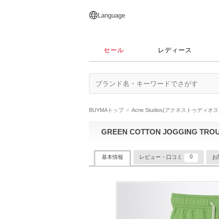
English
日本語
简体中文
繁體中文
Language
セール
レディース
BUYMAトップ
Acne Studios(アクネストゥディオス
GREEN COTTON JOGGING TRO
0
基本情報
レビュー・口コミ
お