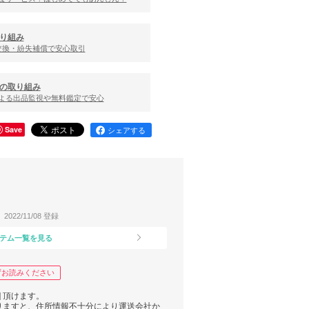
り組み
交換・紛失補償で安心取引
の取り組み
による出品監視や無料鑑定で安心
Save
シェアする
2022/11/08 登録
テム一覧を見る
ずお読みください
] 頂けます。
りますと、住所情報不十分により運送会社か