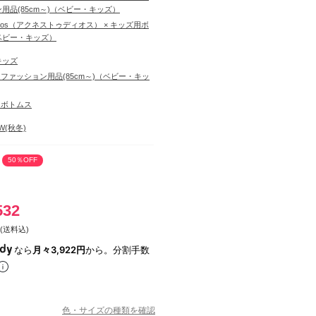
用品(85cm～)（ベビー・キッズ）
tudios（アクネストゥディオス） × キッズ用ボ
ベビー・キッズ）
キッズ
ファッション用品(85cm～)（ベビー・キッ
用ボトムス
AW(秋冬)
50％OFF
532
(送料込)
なら
月々3,922円
から。分割手数
色・サイズの種類を確認