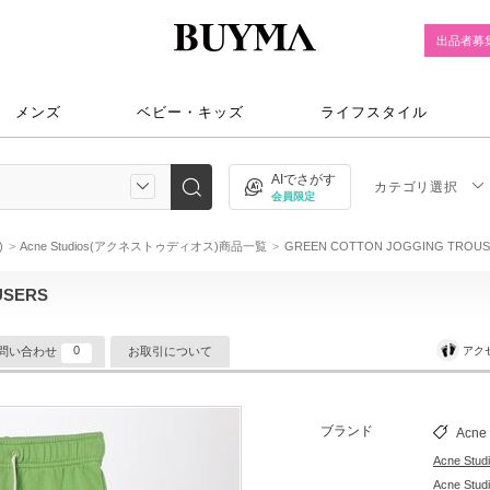
出品者募
メンズ
ベビー・キッズ
ライフスタイル
AIでさがす
カテゴリ選択
会員限定
)
Acne Studios(アクネストゥディオス)商品一覧
GREEN COTTON JOGGING TROU
USERS
0
アク
問い合わせ
お取引について
ブランド
Acne 
Acne S
Acne S