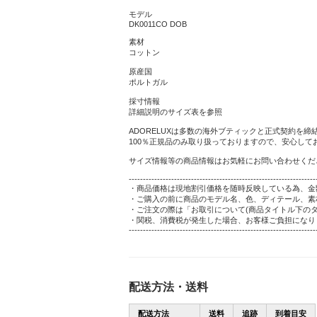
モデル
DK0011CO DOB
素材
コットン
原産国
ポルトガル
採寸情報
詳細説明のサイズ表を参照
ADORELUXは多数の海外ブティックと正式契約を締
100％正規品のみ取り扱っておりますので、安心して
サイズ情報等の商品情報はお気軽にお問い合わせくだ
------------------------------------------------------------------
・商品価格は現地割引価格を随時反映している為、金
・ご購入の前に商品のモデル名、色、ディテール、素
・ご注文の際は「お取引について(商品タイトル下のタ
・関税、消費税が発生した場合、お客様ご負担になり
------------------------------------------------------------------
配送方法・送料
配送方法
送料
追跡
到着目安