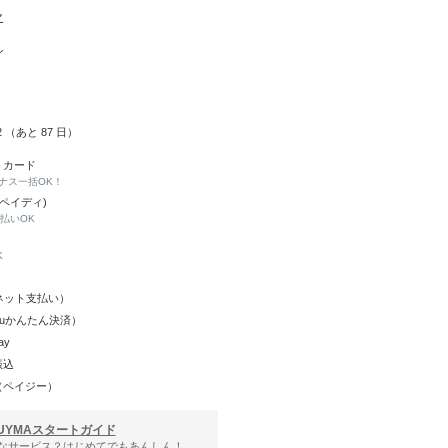
マ
ル
02 （あと
87
日）
トカード
ナス一括OK！
(ペイディ)
と払いOK
K
Y（ネット支払い）
（auかんたん決済）
ay
振込
（ペイジー）
UYMAスタートガイド
んなサービス？はじめてでもあんしん！