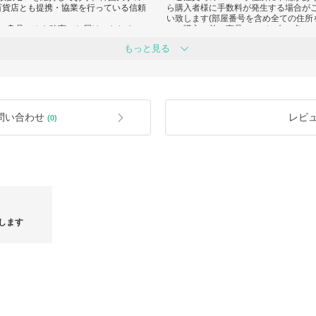
百貨店とも提携・協業を行っている信頼
ら購入者様に手数料が発生する場合が
い致します(部屋番号を含め全ての住所
へ良品のみを確実にお届けいたしま
・ご購入の前に商品のモデル名、色、
構築しているため、品切れによるキャ
・ご注文直後に自動でご注文情報が送
もっと見る
めいただけます。
ご注文後の購入者様都合によるキャン
ムを更新しておりますので、ぜひチェッ
ませんので、予めご了承下さい。
・関税、消費税などが発生した場合、
ださい。
魅力です。
・ショップおよびブランドタグなどを
は不可となりますためご注意ください
やヨーロッパ各国の公認ブティックか
・当ショップはショッパーの付属、ギ
問い合わせ
レビ
(0)
ます。
・付属品はシーズンや入荷時期により
・万一、ご注文を受けて発送した商品
配を行い、いち早くお届けできるよう
合、ご注文はキャンセルとさせて頂き
可能です（詳細は個別商品ページをご
気軽にお問い合わせください。
祝日除く）
します
od★人気
GUCCI★在庫限りの特別価格！二度と戻らないスペ
SSセール
シャルセール
ル