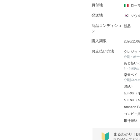
買付地
ロー
発送地
ソウ
商品コンディショ
新品
ン
購入期限
2026/11/
お支払い方法
クレジッ
分割・ボー
あと払い 
3・6回あ
楽天ペイ
分割払いO
d払い
au PA
au PAY
Amazon P
コンビニ
銀行振込
まるわかり！B
BUYMAってど