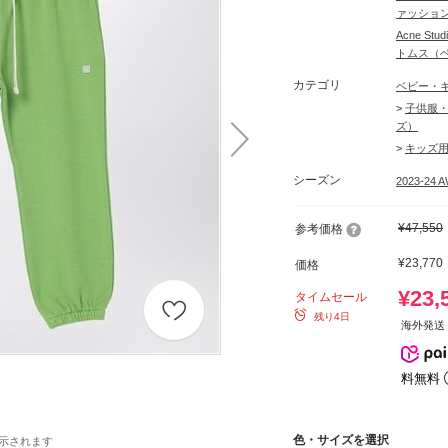
ァッション
Acne S
トムス（
カテゴリ
ベビー・
>
子供服・
ズ）
>
キッズ
シーズン
2023-24 
¥47,550
参考価格
¥23,770
価格
¥23,
タイムセール
残り4日
海外発送 
料無料
色・サイズを選択
示されます