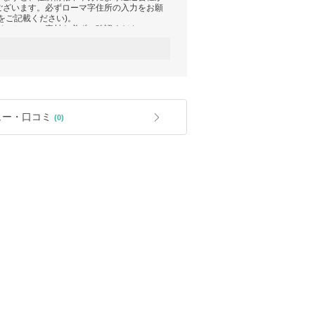
ございます。必ずローマ字住所の入力をお願
をご記載ください)。
ディテール、素材を必ずご確認ください。
信され、商品準備・発送手続きへ進みます。
セル・サイズ変更・返品・交換は承っており
お客様ご負担になりますことを予めご了承く
お切りになった場合、返品や交換などの補償
。
フトラッピングには対応しておりません。
ュー・口コミ
(0)
相違がある場合がございます。
が配送の過程で返送されることとなった場
ます。
＆FW新作も！今だけのPRADAタイムセー