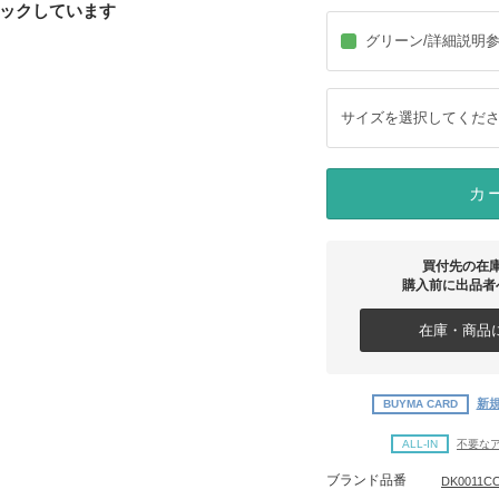
ックしています
グリーン/詳細説明
サイズを選択してくだ
カ
買付先の在
購入前に出品者
在庫・商品に
新規
BUYMA CARD
ALL-IN
不要な
ブランド品番
DK0011C