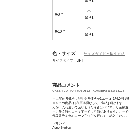
残り1
◎
6/8 Y
残り1
◎
8/10 Y
残り1
色・サイズ
サイズガイドと採寸方法
サイズタイプ：UNI
商品コメント
GREEN COTTON JOGGING TROUSERS (122613128)
※上記参考価格は現地参考価格を1ユーロ=176.0円
※全ての商品は [在庫確認なしでご購入] 頂けます。
万が一入れ違いで売り切れた場合はバイマより全額返
※ご注文時のローマ字住所に不備がありますと、住所
部屋番号を含めローマ字住所を正しくご記入ください
ブランド
Acne Studios