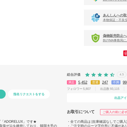
あんしんへの取
本物保証・不良
偽物販売防止へ
BUYMA事務局
総合評価
4.5
5,452
247
99
満足
普通
不満
フォロワー
5,807
出品数
93,115
指名リクエストをする
出品アイ
お取引について
ご購入の前に必
「ADORELUX」です★
・全ての商品は [在庫確認なしでご購入
偽物取扱ゼロを維持しており、韓国大手の
・ご注文時のローマ字住所に不備があ