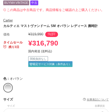
BUYMA VINTAGE
中古
この商品は中古商品です。商品情報をご確認の上ご購入ください。
Cartier
カルティエ マストヴァンドーム SM オパラン レディース 腕時計
¥319,990
1%OFF
価格
¥316,790
タイムセール
残り3日
国内発送 (送料込)
関税負担なし
鑑定サービス対象（条件あり）
色：
オパラン
サイズ
在庫表記について
サイズ
在庫状況