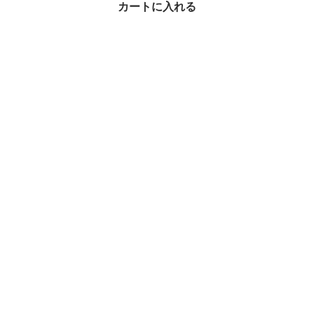
レディース 腕時計
カートに入れる
¥316,790
1%OFF
アナログ腕時計 × Cartier(カルティエ)の人気アイテムランキング
アナログ腕時計 × 関連ブランドからさがす