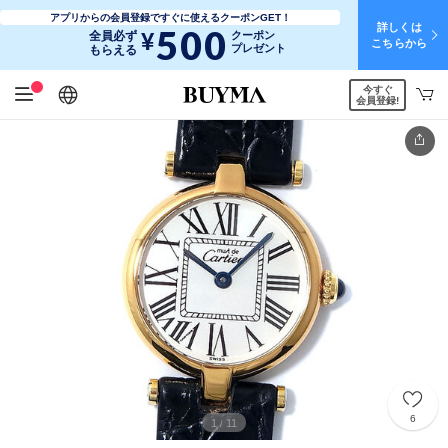
アプリからの会員登録ですぐに使えるクーポンGET！
詳しくは
500
¥
全員必ず
クーポン
こちらから
プレゼント
もらえる
今すぐ
日本語
English
简体中文
繁體中文
会員登録!
6
1
11
/