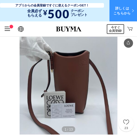
アプリからの会員登録ですぐに使えるクーポンGET！
詳しくは
500
¥
全員必ず
クーポン
こちらから
プレゼント
もらえる
今すぐ
日本語
English
简体中文
繁體中文
会員登録!
23
1
13
/