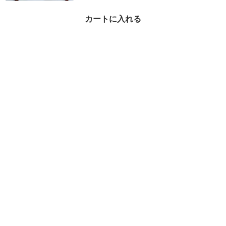
カートに入れる
お買い得！！★ ロエベ
★ Gate Pocket ゲート
ポケット バッグ
¥81,400
32%OFF
ショルダーバッグ・ポシェット × LOEWE(ロエベ)の人気アイテム