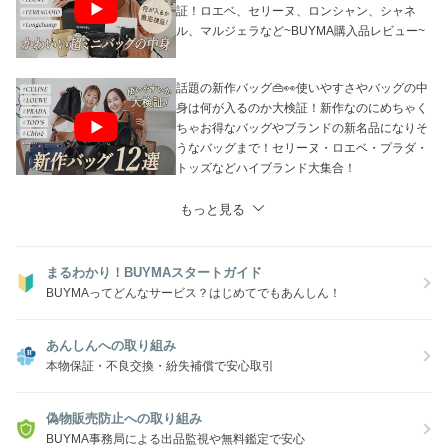
証！ロエベ、セリーヌ、ロンシャン、シャネ
ル、マルジェラなど~BUYMA購入品レビュー~
話題の新作バッグ👜👀使いやすさやバッグの中
身は何が入るのか大検証！新作なのにめちゃく
ちゃお得なバッグやブランドの新名品になりそ
うなバッグまで！セリーヌ・ロエベ・プラダ・
トッズなどハイブランド大集合！
もっと見る
まるわかり！BUYMAスタートガイド
BUYMAってどんなサービス？はじめてでもあんしん！
あんしんへの取り組み
本物保証・不良交換・紛失補償で安心取引
偽物販売防止への取り組み
BUYMA事務局による出品監視や無料鑑定で安心