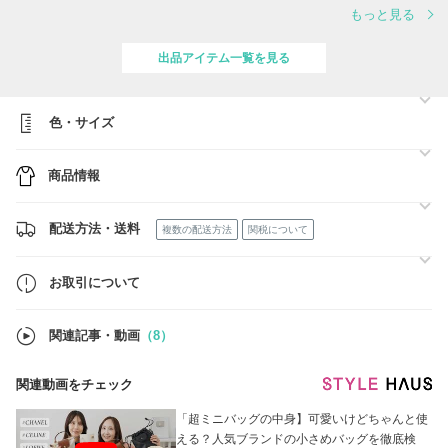
在庫の確認だけはしておりませんので、ご了承くださいませ。 m(_ _)m
もっと見る
ポーランドからドイツに引っ越しをしたため、全ての商品ドイツからの
発送になります。
出品アイテム一覧を見る
★営業時間について
日本とドイツは８時間(夏は７時間)の時差がございます。
色・サイズ
★冬時間 17:00pm～1:00am
★夏時間 16:00pm～1:00am
(土日祝日除く)
商品情報
そのため、日本時間の午前中にお問い合わせを頂いた場合、返信までに
お時間をいただく場合がございますが、17：00時以降に必ず返信させ
て頂きますので、ご理解いただけます様お願い申し上げます。
配送方法・送料
複数の配送方法
関税について
ご注文前に必ず商品ページ【お取引について】の内容をご確認くださ
い。
お取引について
関連記事・動画
（8）
関連動画をチェック
「超ミニバッグの中身】可愛いけどちゃんと使
える？人気ブランドの小さめバッグを徹底検