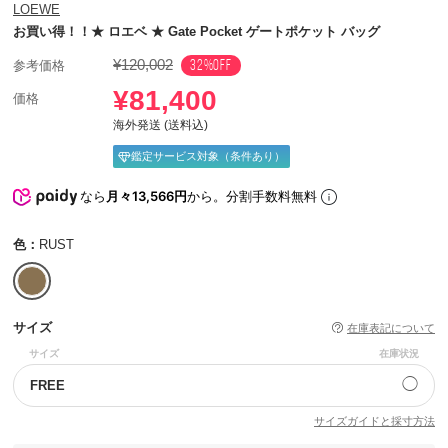
LOEWE
お買い得！！★ ロエベ ★ Gate Pocket ゲートポケット バッグ
¥120,002
32%OFF
参考価格
¥81,400
価格
海外発送 (送料込)
鑑定サービス対象（条件あり）
なら
月々13,566円
から。分割手数料無料
色：
RUST
サイズ
在庫表記について
サイズ
在庫状況
◯
FREE
サイズガイドと採寸方法