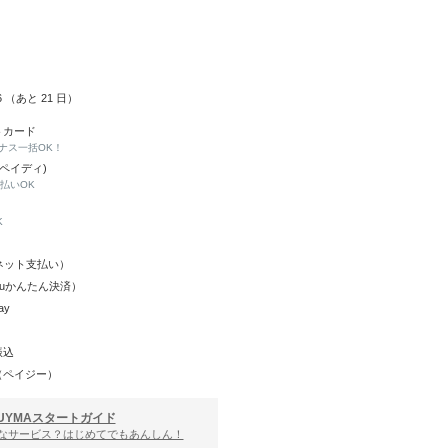
26 （あと
21
日）
トカード
ナス一括OK！
(ペイディ)
と払いOK
K
Y（ネット支払い）
（auかんたん決済）
ay
振込
（ペイジー）
UYMAスタートガイド
んなサービス？はじめてでもあんしん！