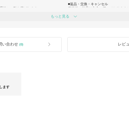
■返品・交換・キャンセル
運輸）に引き継がれます。
発送前の検品は入念に行っております
（状況により遅延の可能性あり）
でご連絡をお願いいたします。
もっと見る
商品不良の場合、商品到着日から7日
能性がございます。お客様へは大変な
▼以下の場合は返品・交換・キャンセ
フ一同いち早くお客様にお品物をお届
・商品お届け後、7日以上が経過してい
くださいますようお願い申し上げま
・ご使用になられた商品、お直し、洗
りましたビニール・箱など (商品名、
す。遅延の理由によるキャンセルは一
ているラベル・ブランド名が記載され
ださい。
・タグの切り離し、付属品、保証書を
問い合わせ
レビ
(0)
遅れが生じる可能性がございます。
・色やイメージ違い、サイズが合わな
すので安心してお買い求めください。
・下着、水着、ピアスなどの衛生品
・制作商品
対応させていただきますので、何卒よ
・事前の連絡なしに返送されてきたも
・取引完了手続き済みのお取引
・発送、到着が遅い
■検品に関して
国産品と比べますと、韓国の基準で検
袋・ケース等の付属品が写真と異なる
します
何卒ご了承のほどよろしくお願いいた
■発送遅延に関して
・土日祝日（韓国の祝日）
・ブランド様の事情による発送遅延
・海外発送のため、空港や運輸会社様
・新型コロナウイルスによる航空貨物
している場合