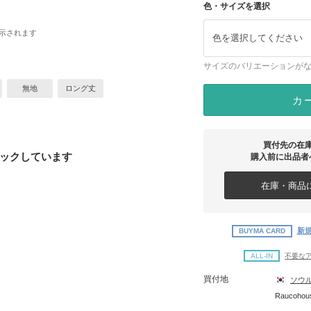
色・サイズを選択
示されます
色を選択してください
サイズのバリエーションが
無地
ロング丈
カ
買付先の在
ックしています
購入前に出品者
在庫・商品に
新規
BUYMA CARD
ALL-IN
不要な
買付地
ソウ
Raucoho