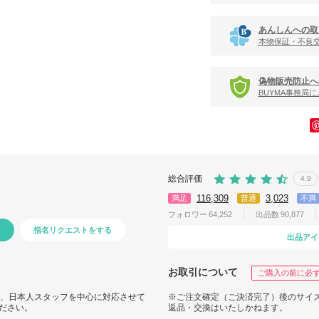
あんしんへの取
本物保証・不良
偽物販売防止へ
BUYMA事務局
総合評価
4.9
116,309
3,023
満足
普通
不満
フォロワー
64,252
出品数
90,877
指名リクエストをする
出品アイ
お取引について
ご購入の前に必
せは、日本人スタッフを中心に対応させて
※ご注文確定（ご決済完了）後のサイ
ださい。
返品・交換はいたしかねます。