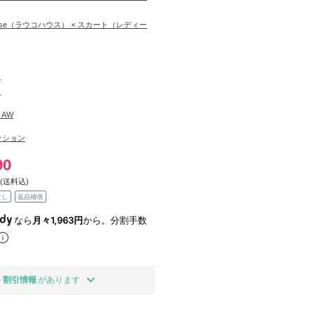
house（ラウコハウス） × スカート（レディー
ス
ト
6 AW
ッション
90
(送料込)
なし
返品補償
なら
月々1,963円
から。分割手数
の
割引情報
があります