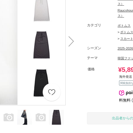
ス）
Rauco
ス）
カテゴリ
ボトムス
>
ボトム
>
スカー
シーズン
2025-202
テーマ
韓国ファ
¥5,8
価格
海外発送 
関税負担
料無料
出品者から