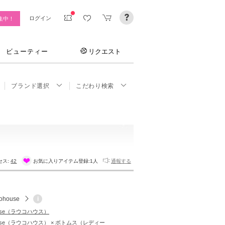
ログイン
集中！
ビューティー
リクエスト
ブランド選択
こだわり検索
セス:
42
お気に入りアイテム登録:
1人
通報する
ohouse
i
ouse（ラウコハウス）
house（ラウコハウス） × ボトムス（レディー