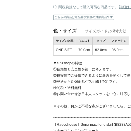
関税負担なしで購入可能な商品です。
詳細は
こちらの商品は返品補償制度の対象商品です
色・サイズ
サイズガイドと採寸方法
快適さとスタイルを両立する
サイズの名称
ウエスト
ヒップ
スカート丈
ONE SIZE
70.0cm
82.0cm
96.0cm
▼einzshopの特徴
①信頼性と安全性を第一に考えます。
②最安値でご提供できるように最善を尽くして参
③発送から3~5日ほどでお届け予定です。
④関税・送料無料
⑤お問い合わせは日本人スタッフを中心に対応し
※その他、何かご不明な点がございましたら、ご
*****************************************************
【Raucohouse】Sona maxi long skirt (B8288A5
ソナーマキシロングスカート