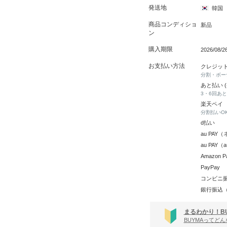
発送地
韓国
商品コンディショ
新品
ン
購入期限
2026/08/
お支払い方法
クレジッ
分割・ボー
あと払い 
3・6回あ
楽天ペイ
分割払いO
d払い
au PA
au PAY
Amazon P
PayPay
コンビニ
銀行振込
まるわかり！B
BUYMAってど