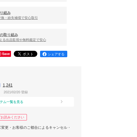
り組み
交換・紛失補償で安心取引
の取り組み
による出品監視や無料鑑定で安心
Save
シェアする
1,241
2021/02/20 登録
テム一覧を見る
ずお読みください
ズ変更・お客様のご都合によるキャンセル・