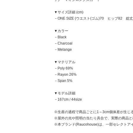
▼サイズ詳細 (cm)
－ONE SIZE (ウエスト(ゴム)70 ヒップ82 総丈
▼カラー
－Black
－Charcoal
－Melange
▼マテリアル
－Poly 69%
－Rayon 26%
－Span 5%
▼モデル詳細
－167cm / 44size
※生産の過程で商品ごとに1～3cm個体差が生じ
※屋外の光や照明の当たり具合で、実際の商品と
※本ブランド(Raucohouse)は、一部セレ