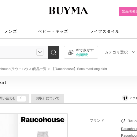
出品者募
メンズ
ベビー・キッズ
ライフスタイル
AIでさがす
カテゴリ選択
会員限定
cohouse(ラウコハウス)商品一覧
【Raucohouse】Sona maxi long skirt
irt
0
アク
問い合わせ
お取引について
ブランド
Rauc
Raucoh
Rauco