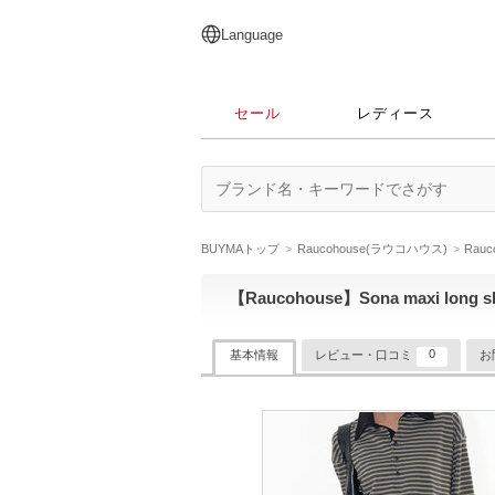
English
日本語
简体中文
繁體中文
Language
セール
レディース
BUYMAトップ
Raucohouse(ラウコハウス)
Rau
【Raucohouse】Sona maxi long sk
0
基本情報
レビュー・口コミ
お