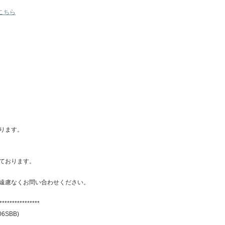
■ラッピング・プレゼント包装に関して
プレゼント包装、ショッピングバック
こちら
■配送方法に関して
ヤマト運輸 (商品発送後、追跡番号をお
この夏注目！ブランド新作コレクション
この夏着
ります。
ております。
遠慮なくお問い合わせください。
****************
06SBB)