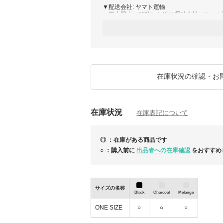
▼配送会社: ヤマト運輸
・日本国内へ移動した後は運送会社（ヤマト
・発送から3～5日ほどでお届け予定です。
※ご注文が殺到時、発送に遅延が発生する可
ご不便、ご迷惑をお掛け致しますが、スタッ
けできるよう尽力致しますので、何卒ご了承
す。
※お届け予定日より遅延の可能性もございま
切受け付けておりませんので、予めご了承く
在庫状況の確認・お
※新型コロナウイルスの影響で商品の到着に
※当店は、全ての商品に追跡番号がございま
ご注文の商品がお手元に届くまで、きちんと
在庫状況
ろしくお願いいたします。
在庫表記について
アインツショップ
◎ ：在庫がある商品です
○ ：購入前に
出品者への在庫確認
をおすすめ
サイズの名称
Black
Charcoal
Melange
ONE SIZE
○
○
○