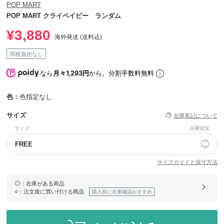
POP MART
POP MART クライベイビー ランダム
¥3,880
海外発送 (送料込)
関税負担なし
なら
月々1,293円
から。分割手数料無料
色：
色指定なし
サイズ
在庫表記について
サイズ
在庫状況
◯
FREE
サイズガイドと採寸方法
◎
：在庫がある商品
○
：注文後に買い付ける商品
購入前に在庫確認おすすめ