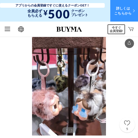
アプリからの会員登録ですぐに使えるクーポンGET！
詳しくは
500
¥
全員必ず
クーポン
こちらから
プレゼント
もらえる
今すぐ
日本語
English
简体中文
繁體中文
会員登録!
5
1
3
/