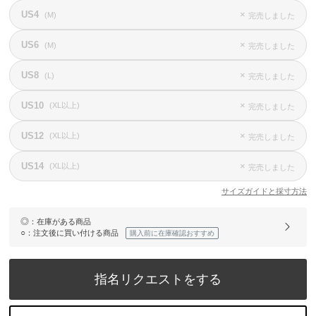
US4
×
(M)
完売しました
US6
×
(M)
完売しました
US8
×
(L)
完売しました
US10
×
(XL以上)
完売しました
US12
×
(XL以上)
完売しました
US14
×
(XL以上)
完売しました
サイズガイドと採寸方法
◎
：在庫がある商品
○
：注文後に買い付ける商品
購入前に在庫確認おすすめ
指名リクエストをする