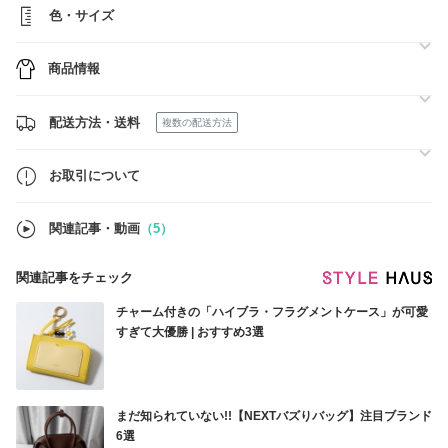
3点同梱：5％割引
色・サイズ
4点同梱：7％割引
5点以上同梱：10％割引（最大10,000円まで） （ただし、入手困難な商
品は対象外です）
商品情報
ご希望の場合は、必ず指名リクエストよりお知らせください☆
どうぞよろしくお願いいたします☆
配送方法・送料
複数の配送方法
お取引について
関連記事・動画
（5）
関連記事をチェック
チャーム付きの「ハイブラ・フラグメントケース」が可愛
すぎて大優勝 | おすすめ3選
まだ知られていない!!【NEXTバズりバッグ】注目ブランド
6選