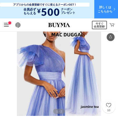
アプリからの会員登録ですぐに使えるクーポンGET！
詳しくは
500
¥
全員必ず
クーポン
こちらから
プレゼント
もらえる
今すぐ
日本語
English
简体中文
繁體中文
会員登録!
10
1
2
/