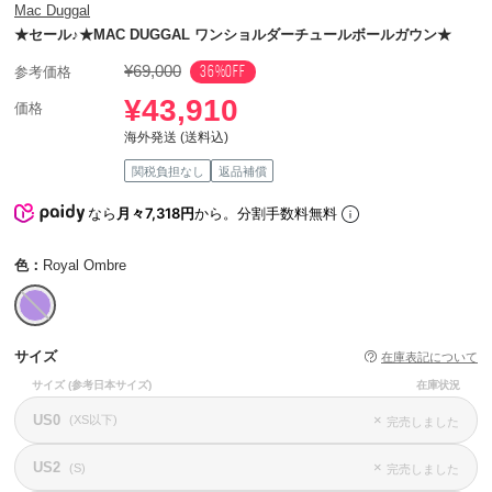
Mac Duggal
★セール♪★MAC DUGGAL ワンショルダーチュールボールガウン★
¥69,000
36%OFF
参考価格
¥43,910
価格
海外発送 (送料込)
関税負担なし
返品補償
なら
月々7,318円
から。分割手数料無料
色：
Royal Ombre
サイズ
在庫表記について
サイズ
(参考日本サイズ)
在庫状況
US0
×
(XS以下)
完売しました
US2
×
(S)
完売しました