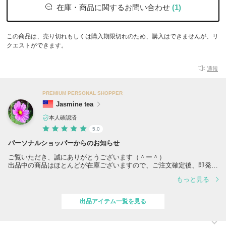
在庫・商品に関するお問い合わせ
(1)
この商品は、売り切れもしくは購入期限切れのため、購入はできませんが、リ
クエストができます。
通報
PREMIUM PERSONAL SHOPPER
Jasmine tea
本人確認済
5.0
パーソナルショッパーからのお知らせ
ご覧いただき、誠にありがとうございます（＾ー＾）
出品中の商品はほとんどが在庫ございますので、ご注文確定後、即発送
させていただきます。
もっと見る
リピーター様には割引特典がございますし、同梱割引もご利用いただけ
ます。
出品アイテム一覧を見る
同梱割引率は以下の通りです。
2点同梱：3％割引