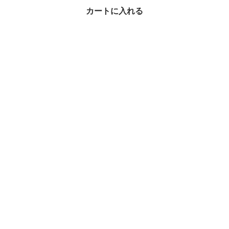
カードホルダー 小銭入
カートに入れる
れ
¥51,387
9%OFF
コインケース・小銭入れ × LOEWE(ロエベ)の人気アイテムランキ
ング