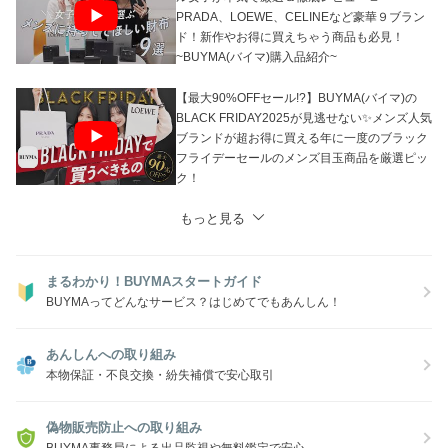
PRADA、LOEWE、CELINEなど豪華９ブラン
ド！新作やお得に買えちゃう商品も必見！
~BUYMA(バイマ)購入品紹介~
【最大90%OFFセール!?】BUYMA(バイマ)の
BLACK FRIDAY2025が見逃せない✨メンズ人気
ブランドが超お得に買える年に一度のブラック
フライデーセールのメンズ目玉商品を厳選ピッ
ク！
もっと見る
まるわかり！BUYMAスタートガイド
BUYMAってどんなサービス？はじめてでもあんしん！
あんしんへの取り組み
本物保証・不良交換・紛失補償で安心取引
偽物販売防止への取り組み