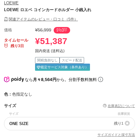
LOEWE
LOEWE ロエベ コインカードホルダー 小銭入れ
関連アイテムのレビュー・口コミ（5件）
¥56,999
9%OFF
価格
¥51,387
タイムセール
残り3日
国内発送 (送料込)
関税負担なし
スピード配送
鑑定サービス対象（条件あり）
なら
月々8,564円
から。分割手数料無料
色：
色指定なし
サイズ
在庫表記について
サイズ
在庫状況
◎
ONE SIZE
残り1
サイズガイドと採寸方法