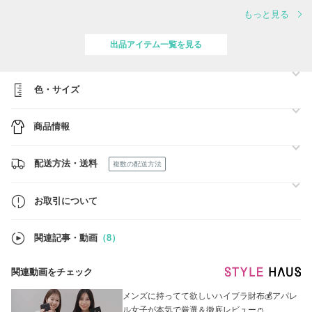
https://www.buyma.com/r/-B3044634F1/LOEWE/
もっと見る
・THE ROW
https://www.buyma.com/r/-B3044634F1/THE%20ROW/
出品アイテム一覧を見る
・HERNO
https://www.buyma.com/r/-B3044634F1/HERNO/
色・サイズ
・MONCLER
https://www.buyma.com/r/-B3044634F1/MONCLER/
商品情報
・MAX MARA
https://www.buyma.com/r/-B3044634F1/MAXMARA/
配送方法・送料
複数の配送方法
《正規品のみのお取り扱い》
全商品新品・正規品です。
お取引について
BUYMAの無料鑑定サービスをご利用頂けます。万が一正規品でなかっ
た場合は全額補償されます。
関連記事・動画
（8）
関連動画をチェック
メンズに持ってて欲しいハイブラ財布💰アパレ
ル女子が本気で厳選＆徹底レビュー👛