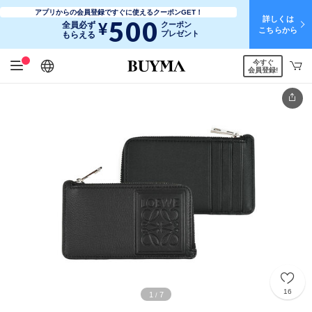
アプリからの会員登録ですぐに使えるクーポンGET！
詳しくは
500
¥
全員必ず
クーポン
こちらから
プレゼント
もらえる
今すぐ
日本語
English
简体中文
繁體中文
会員登録!
16
1
7
/