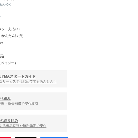
と払いOK
K
Y（ネット支払い）
（auかんたん決済）
ay
振込
（ペイジー）
UYMAスタートガイド
んなサービス？はじめてでもあんしん！
り組み
交換・紛失補償で安心取引
の取り組み
による出品監視や無料鑑定で安心