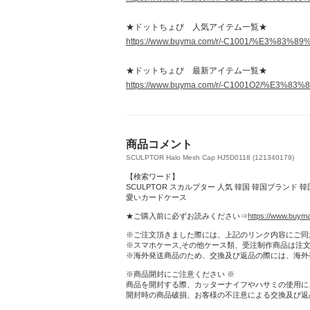
★ドットちょび 人気アイテム一覧★
https://www.buyma.com/r/-C1001/%E3%
★ドットちょび 最新アイテム一覧★
https://www.buyma.com/r/-C1001O2/%E
商品コメント
SCULPTOR Halo Mesh Cap HJ5D0118 (121340179)
【検索ワード】
SCULPTOR スカルプター 人気 韓国 韓国ブランド 
愛いカードケース
★ご購入前に必ずお読みください⇒
https://www.buym
※ご注文頂きました際には、上記のリンク内容にご同
※スマホケース,その他ケース類、受注制作商品は注
※海外発送商品のため、交換及び返品の際には、海外
※商品開封にご注意ください ※
商品を開封する際、カッターナイフやハサミの使用に
開封時の商品破損、お客様の不注意による交換及び返