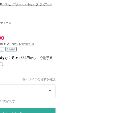
TOR（スカルプター） × キャップ（レディー
レディース）
プ
90
(送料込)
別の価格設定あり
なし
返品補償
なら
月々1,663円
から。分割手数
色・サイズの種類を確認
ない商品です