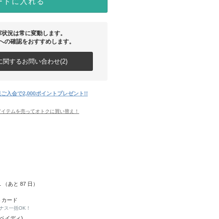
ートに入れる
庫状況は常に変動します。
への確認をおすすめします。
関するお問い合わせ(2)
ご入会で2,000ポイントプレゼント!!
アイテムを売ってオトクに買い替え！
31 （あと
87
日）
トカード
ナス一括OK！
(ペイディ)