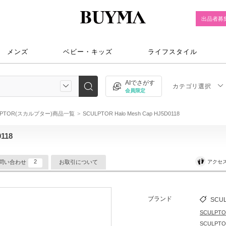
出品者募
メンズ
ベビー・キッズ
ライフスタイル
AIでさがす
カテゴリ選択
会員限定
LPTOR(スカルプター)商品一覧
SCULPTOR Halo Mesh Cap HJ5D0118
118
2
アクセ
問い合わせ
お取引について
ブランド
SCU
SCULP
SCULP