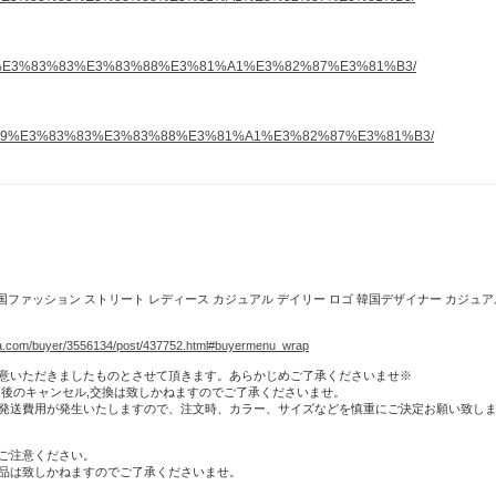
83%89%E3%83%83%E3%83%88%E3%81%A1%E3%82%87%E3%81%B3/
3%83%89%E3%83%83%E3%83%88%E3%81%A1%E3%82%87%E3%81%B3/
韓国ファッション ストリート レディース カジュアル デイリー ロゴ 韓国デザイナー カジュアル ユ
a.com/buyer/3556134/post/437752.html#buyermenu_wrap
意いただきましたものとさせて頂きます。あらかじめご了承くださいませ※
文後のキャンセル,交換は致しかねますのでご了承くださいませ。
発送費用が発生いたしますので、注文時、カラー、サイズなどを慎重にご決定お願い致し
ご注意ください。
品は致しかねますのでご了承くださいませ。