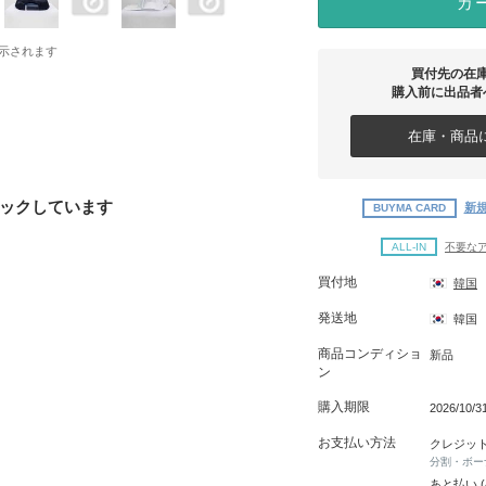
カ
示されます
買付先の在
購入前に出品者
在庫・商品に
ックしています
新規
BUYMA CARD
ALL-IN
不要な
買付地
韓国
発送地
韓国
商品コンディショ
新品
ン
購入期限
2026/10/
お支払い方法
クレジッ
分割・ボー
あと払い 