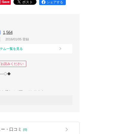
Save
シェアする
1,564
2016/01/05 登録
テム一覧を見る
ずお読みください
--◇◆
けを行わせて頂いております。
～7日程程度』→『検品』→『梱包』→『発送
ュー・口コミ
(0)