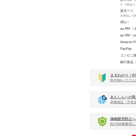
3・6回あ
楽天ペイ
分割払いO
d払い
au PA
au PAY
Amazon P
PayPay
コンビニ
銀行振込
まるわかり！B
BUYMAってど
あんしんへの取
本物保証・不良
偽物販売防止へ
BUYMA事務局