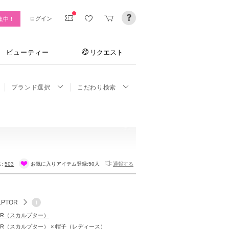
ログイン
集中！
ビューティー
リクエスト
ブランド選択
こだわり検索
ス:
503
お気に入りアイテム登録:
50人
通報する
LPTOR
i
TOR（スカルプター）
TOR（スカルプター） × 帽子（レディース）