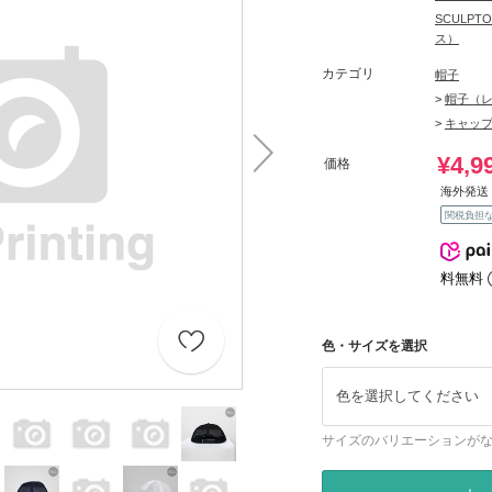
SCULP
ス）
カテゴリ
帽子
>
帽子（
>
キャッ
¥4,9
価格
海外発送 
関税負担
料無料
色・サイズを選択
色を選択してください
サイズのバリエーションが