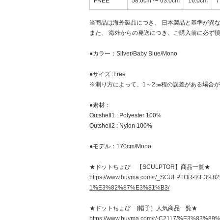
FREE
58.0cm 〜 63.0cm
16.0cm
7
当商品は海外製品につき、 日本製品と基準が異
また、 海外からの発送につき、ご購入前に必ず
●カラー：Silver/Baby Blue/Mono
●サイズ :Free
※測り方によって、1～2㎝程の誤差がある場合が
●素材：
Outshell1 : Polyester 100%
Outshell2 : Nylon 100%
●モデル：170cm/Mono
★ドットちょび 【SCULPTOR】商品一覧★
https://www.buyma.com/r/_SCULPTOR
1%E3%82%87%E3%81%B3/
★ドットちょび (帽子）人気商品一覧★
https://www.buyma.com/r/-C2117/%E3%