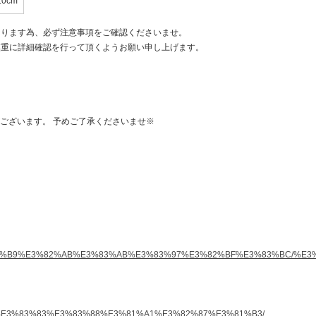
.0cm
なります為、必ず注意事項をご確認くださいませ。
慎重に詳細確認を行って頂くようお願い申し上げます。
ございます。 予めご了承くださいませ※
-%E3%82%B9%E3%82%AB%E3%83%AB%E3%83%97%E3%82%BF%E3%83%BC/%
83%89%E3%83%83%E3%83%88%E3%81%A1%E3%82%87%E3%81%B3/