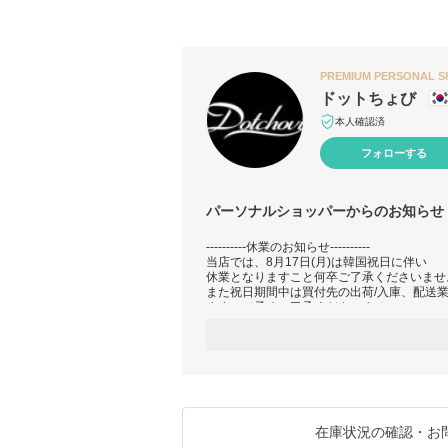
PREMIUM PERSONAL 
ドットちょび
本人確認済
フォローする
パーソナルショッパーからのお知らせ
----------休業のお知らせ----------
当店では、8月17日(月)は韓国祝日に伴い
休業となりますこと何卒ご了承くださいませ
また祝日期間中は買付先の出荷/入庫、配送
ますので予めご了承くださいませ。
ご迷惑をお掛けし申し訳ございませんが、
商品入荷確認次第速やかに発送させていただ
と幸いです。
--------------------------------------
※ご購入前に必ずお読みください※
⇒
https://www.buyma.com/buyer/3556134/p
在庫状況の確認・お