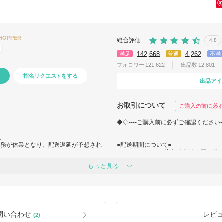
SHOPPER
総合評価
4.8
142,668
4,262
満足
普通
不満
フォロワー
121,622
出品数
12,801
指名リクエストをする
出品アイ
お取引について
ご購入の前に必
◆◇----ご購入前に必ずご確認ください--
。
業務が休業となり、配送遅延が予想され
●配送期間について●
ドットちょびでは注文確定後に買い付
もっと見る
きますので、何卒ご理解いただけます
～注文確定から発送までの流れ～
『注文確定』→『商品の買い付け/2
準備』→『発送/下記参照』
ost/437752.html#buyermenu_wrap
～配送期間について～
問い合わせ
レビ
(2)