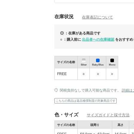
※ご注文頂きました際には、上記のリンク内
て頂きます。あらかじめご了承くださいませ
在庫状況
在庫表記について
◎ ：在庫がある商品です
○ ：購入前に
出品者への在庫確認
をおすすめ
サイズの名称
Silver
Baby Blue
Mono
FREE
○
○
○
関税負担なしで購入可能な商品です。
詳細は
こちらの商品は返品補償制度の対象商品です
【お洒落さん必見】韓国ブランドSAT
NEW
集！
色・サイズ
サイズガイドと採寸方法
サイズの名称
頭周り
高さ