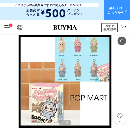
アプリからの会員登録ですぐに使えるクーポンGET！
詳しくは
500
¥
全員必ず
クーポン
こちらから
プレゼント
もらえる
今すぐ
日本語
English
简体中文
繁體中文
会員登録!
4
1
3
/