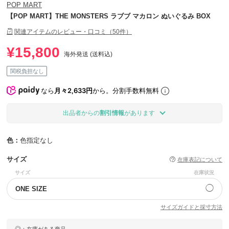
POP MART
【POP MART】THE MONSTERS ラブブ マカロン ぬいぐるみ BOX
関連アイテムのレビュー・口コミ（50件）
¥15,800
海外発送 (送料込)
関税負担なし
なら
月々2,633円
から。分割手数料無料
出品者からの
割引情報
があります
色：
色指定なし
サイズ
在庫表記について
サイズ
在庫状況
◯
ONE SIZE
サイズガイドと採寸方法
◎
：在庫がある商品