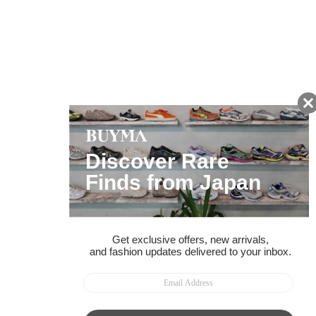
友だちに追加して
BUYMA会員だけの
お得な情報をGET!
ポイント還元サービス
ページトップへ
BUYMAスタートガイド
安心への取り組み
ガイド・お問い合わせ
かんたん購入ガイド
BUYMA偽物販売防止の取り組み
BUYMA CARD
利用規約
プライバシー
特定商取引法に関する表記
お客様情報の外部送信について
脆弱性報告
お知らせ(PCサイト)