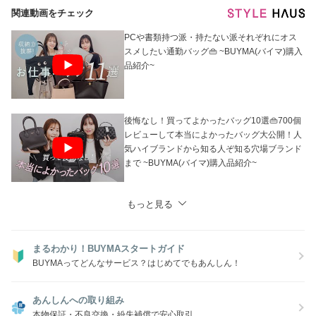
関連動画をチェック
PCや書類持つ派・持たない派それぞれにオス
スメしたい通勤バッグ👜 ~BUYMA(バイマ)購入
品紹介~
後悔なし！買ってよかったバッグ10選👜700個
レビューして本当によかったバッグ大公開！人
気ハイブランドから知る人ぞ知る穴場ブランド
まで ~BUYMA(バイマ)購入品紹介~
もっと見る
まるわかり！BUYMAスタートガイド
BUYMAってどんなサービス？はじめてでもあんしん！
あんしんへの取り組み
本物保証・不良交換・紛失補償で安心取引