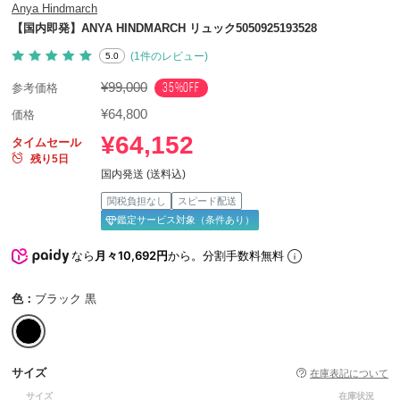
Anya Hindmarch
【国内即発】ANYA HINDMARCH リュック5050925193528
(1件のレビュー)
5.0
¥99,000
35%OFF
参考価格
¥64,800
価格
¥64,152
タイムセール
残り5日
国内発送 (送料込)
関税負担なし
スピード配送
鑑定サービス対象（条件あり）
なら
月々10,692円
から。分割手数料無料
色：
ブラック 黒
サイズ
在庫表記について
サイズ
在庫状況