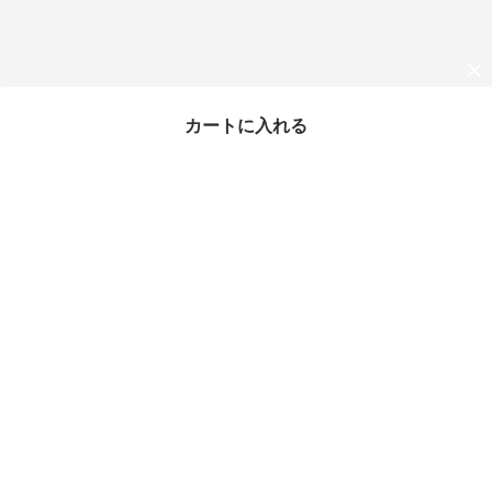
カートに入れる
最近チェックしたアイテム
タイムセール
【国内即発】ANYA HIN
DMARCH リュック505
0925193528
¥64,152
35%OFF