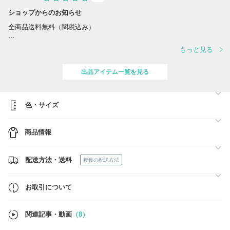
ショップからのお知らせ
全商品送料無料（関税込み）
―創業31年―
もっと見る
日本橋より安心をお届けします
■配送■
出品アイテム一覧を見る
全商品送料無料（関税込み）にて、国内より佐川急便より出荷致しま
す。
■営業日時■
色・サイズ
(平日)10:00～17:00
※土日祝日も休まず出荷致します。
※土日祝日はメールのご返信はお休みとなります。
商品情報
配送方法・送料
複数の配送方法
お取引について
関連記事・動画
（8）