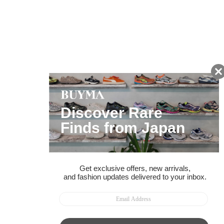
友だちに追加して
BUYMA会員だけの
お得な情報をGET!
ポイント還元サービス
ページトップへ
BUYMAスタートガイド
安心への取り組み
ガイド・お問い合わせ
かんたん購入ガイド
BUYMA偽物販売防止の取り組み
BUYMA CARD
利用規約
プライバシー
特定商取引法に関する表記
お客様情報の外部送信について
脆弱性報告
お知らせ(PCサイト)