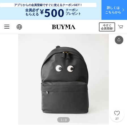
アプリからの会員登録ですぐに使えるクーポンGET！
詳しくは
500
¥
全員必ず
クーポン
こちらから
プレゼント
もらえる
今すぐ
日本語
English
简体中文
繁體中文
会員登録!
27
1
9
/