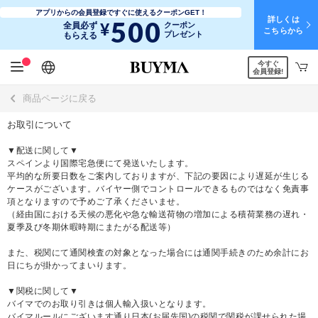
アプリからの会員登録ですぐに使えるクーポンGET！
詳しくは
500
¥
全員必ず
クーポン
こちらから
プレゼント
もらえる
今すぐ
日本語
English
简体中文
繁體中文
会員登録!
商品ページに戻る
お取引について
▼配送に関して▼
スペインより国際宅急便にて発送いたします。
平均的な所要日数をご案内しておりますが、下記の要因により遅延が生じる
ケースがございます。バイヤー側でコントロールできるものではなく免責事
項となりますので予めご了承くださいませ。
（経由国における天候の悪化や急な輸送荷物の増加による積荷業務の遅れ・
夏季及び冬期休暇時期にまたがる配送等）
また、税関にて通関検査の対象となった場合には通関手続きのため余計にお
日にちが掛かってまいります。
▼関税に関して▼
バイマでのお取り引きは個人輸入扱いとなります。
バイマルールにございます通り日本(お届先国)の税関で関税が課せられた場