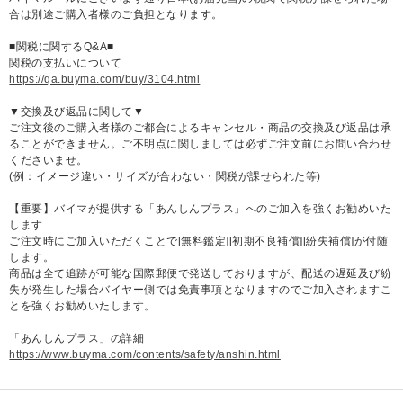
合は別途ご購入者様のご負担となります。
■関税に関するQ&A■
関税の支払いについて
https://qa.buyma.com/buy/3104.html
▼交換及び返品に関して▼
ご注文後のご購入者様のご都合によるキャンセル・商品の交換及び返品は承
ることができません。ご不明点に関しましては必ずご注文前にお問い合わせ
くださいませ。
(例：イメージ違い・サイズが合わない・関税が課せられた等)
【重要】バイマが提供する「あんしんプラス」へのご加入を強くお勧めいた
します
ご注文時にご加入いただくことで[無料鑑定][初期不良補償][紛失補償]が付随
します。
商品は全て追跡が可能な国際郵便で発送しておりますが、配送の遅延及び紛
失が発生した場合バイヤー側では免責事項となりますのでご加入されますこ
とを強くお勧めいたします。
「あんしんプラス」の詳細
https://www.buyma.com/contents/safety/anshin.html