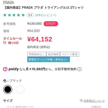
PRADA
【国内発送】PRADA プラダ トライアングルロゴTシャツ
(4件のレビュー)
5.0
¥130,000
50%OFF
参考価格
¥64,800
価格
¥64,152
タイムセール
残り4日
国内発送 (送料込)
関税負担なし
返品補償
スピード配送
鑑定サービス対象（条件あり）
なら
月々10,692円
から。分割手数料無料
色：
ブラック
サイズ
在庫表記について
サイズ
(参考日本サイズ)
在庫状況