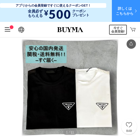
アプリからの会員登録ですぐに使えるクーポンGET！
詳しくは
500
¥
全員必ず
クーポン
こちらから
プレゼント
もらえる
今すぐ
日本語
English
简体中文
繁體中文
会員登録!
849
1
11
/