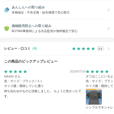
あんしんへの取り組み
本物保証・不良交換・紛失補償で安心取引
偽物販売防止への取り組み
BUYMA事務局による出品監視や無料鑑定で安心
レビュー・口コミ
（4）
5.0
この商品のピックアップレビュー
2026/07/16
takaisi さん
タツはここにいるよ
色・サイズ：
ブラック / ＸＬ
色・サイズ：
ブラック
サイズ感：
期待していた通り
サイズ感：
期待して
持ち合わせのものと比較しました。 ちょうど良かったで
す。
シンプルでオシャレ