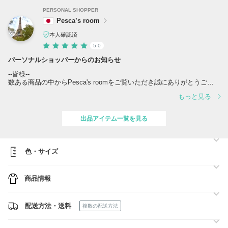
PERSONAL SHOPPER
Pesca’s room
本人確認済
5.0
パーソナルショッパーからのお知らせ
‐‐皆様‐‐
数ある商品の中からPesca's roomをご覧いただき誠にありがとうござ
います。
もっと見る
当方では、定期的に直接ヨーロッパにて買い付けを行っているため、出
品しております全ての商品を日本から即日発送させていただきます。
出品アイテム一覧を見る
注文していただいてからお客様のお手元に届くまで最短1～3日以内
（沖縄・離島除く）
色・サイズ
リクエスト等にも迅速に対応させていただきますので、是非お問い合わ
せ、ご注文お待ちしております♪
商品情報
配送方法・送料
複数の配送方法