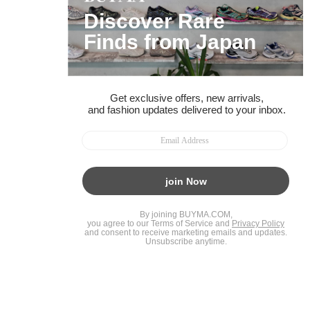
BUYMAスタートガイド
安心への取り組み
ガイド・お問い合わせ
かんたん購入ガイド
BUYMA偽物販売防止の取り組み
BUYMA CARD
利用規約
プライバシー
特定商取引法に関する表記
お客様情報の外部送信について
脆弱性報告
お知らせ(PCサイト)
会社案内
スタッフ募集