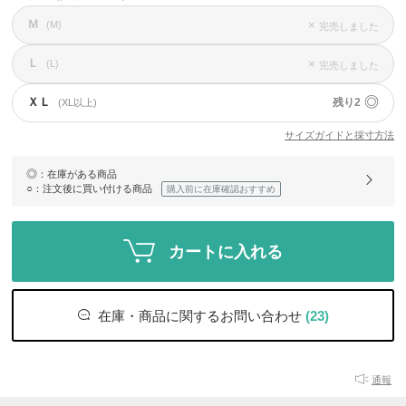
Ｍ
×
(M)
完売しました
Ｌ
×
(L)
完売しました
◎
ＸＬ
残り2
(XL以上)
サイズガイドと採寸方法
◎
：在庫がある商品
○
：注文後に買い付ける商品
購入前に在庫確認おすすめ
カートに入れる
在庫・商品に関するお問い合わせ
(23)
通報