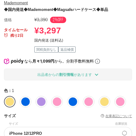
Mademoment
◆国内発送◆Mademoment◆Magsafeハードケース◆単品
¥3,390
2%OFF
価格
¥3,297
タイムセール
残り2日
国内発送 (送料込)
関税負担なし
返品補償
なら
月々1,099円
から。分割手数料無料
出品者からの
割引情報
があります
色：
1
サイズ
在庫表記について
サイズ
在庫状況
◯
iPhone 12/12PRO