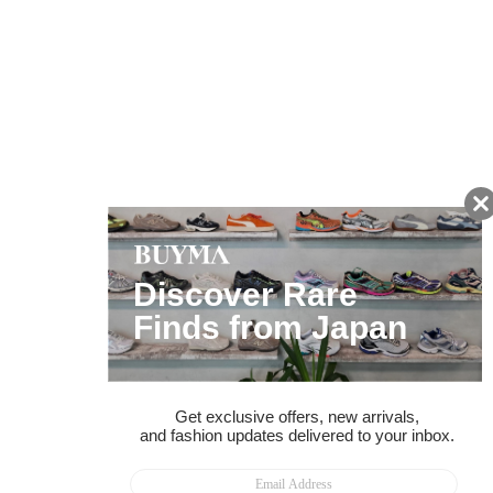
友だちに追加して
BUYMA会員だけの
お得な情報をGET!
ポイント還元サービス
ページトップへ
BUYMAスタートガイド
安心への取り組み
ガイド・お問い合わせ
かんたん購入ガイド
BUYMA偽物販売防止の取り組み
BUYMA CARD
利用規約
プライバシー
特定商取引法に関する表記
お客様情報の外部送信について