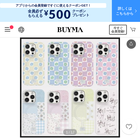
アプリからの会員登録ですぐに使えるクーポンGET！
詳しくは
500
¥
全員必ず
クーポン
こちらから
プレゼント
もらえる
今すぐ
日本語
English
简体中文
繁體中文
会員登録!
1
12
/