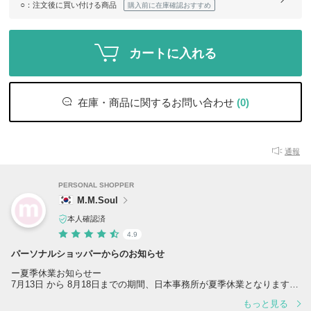
○
：注文後に買い付ける商品
購入前に在庫確認おすすめ
カートに入れる
在庫・商品に関するお問い合わせ
(0)
通報
PERSONAL SHOPPER
M.M.Soul
本人確認済
4.9
パーソナルショッパーからのお知らせ
ー夏季休業お知らせー
7月13日 から 8月18日までの期間、日本事務所が夏季休業となります。
これに伴い、上記期間中のご注文につきましては、発送方法が、日本国
もっと見る
内からの発送ではなく、韓国より「Kpacket（国際郵便）」にてお客様