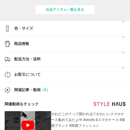
のご自宅へ直送（海外発送）となります。海外発送となりますが別途送
料などのご負担はございません。
出品アイテム一覧を見る
＊２点おまとめクーポン番号300円割引クーポンを発行しております。
注）クーポンの併用はできません。
２点の商品ご購入時に１点目の商品が割引になるクーポンになります
色・サイズ
＊Mademoment社製品のリピーター様には１点からご利用できる100円
割引クーポンを発行しております。
商品情報
2点ご購入の場合は期間限定で現在４00円クーポンを発行しておりま
す。
ご購入前にお問い合わせください。
配送方法・送料
お取引について
関連記事・動画
（6）
関連動画をチェック
それどこの？って聞かれる🤍かわいいスマホケ
ース集めてみたよ🫶 #shorts #スマホケース #韓
国ブランド #韓国ファッション