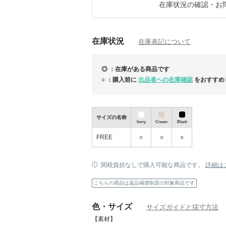
います。
在庫状況の確認・お
※大変申し訳ございませんが、入荷・発送遅
ます。
休業前後は、余裕を持ったご注文お手続きの
在庫状況
在庫表記について
お客様にはご迷惑をお掛けし大変申し訳ござ
ろしくお願い致します。
◎ ：在庫がある商品です
----------------------------------
*商品ページの”お取引について”を必ずご購
○ ：購入前に
出品者への在庫確認
をおすすめ
ご確認頂けますようお願い申し上げます。
*全ての商品がご注文後に買い付けするシス
お時間頂くこともございます。
サイズの名称
Ivory
Cream
Black
FREE
○
○
○
関税負担なしで購入可能な商品です。
詳細は
こちらの商品は返品補償制度の対象商品です
★見逃し厳禁★この夏の本命アイテ
NEW
色・サイズ
サイズガイドと採寸方法
選！
【素材】