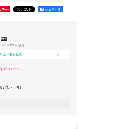
Save
シェアする
306
2019/12/02 登録
テム一覧を見る
ずお読みください
完了後 5~10日
・祝日は除く)」で
す。
お時間を頂く場合がございます。
場合でも、入荷にお時間を頂く場合がございま