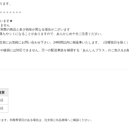
ります。
＝＝＝＝＝＝＝
ざいます★
りません
、実際の商品と多少色味が異なる場合がございます
落ちやシミになることがありますので、あらかじめ十分ご注意ください。
。
文前にお気軽にお問い合わせ下さい。24時間以内に御返事いたします。（日曜祝日を除く
失や破損には対応できません。万一の配送事故を補償する「あんしんプラス」のご加入をお
目安
5日
0日
。
います。到着希望日がある場合は、注文前に出品者様へご確認ください。