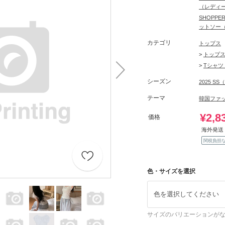
（レディ
SHOPP
ットソー
カテゴリ
トップス
>
トップ
>
Tシャツ
シーズン
2025 S
テーマ
韓国ファ
¥2,8
価格
海外発送 
関税負担
色・サイズを選択
色を選択してください
サイズのバリエーションが