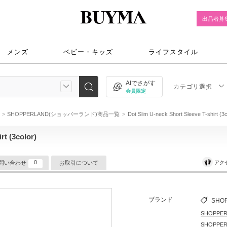
出品者募
メンズ
ベビー・キッズ
ライフスタイル
AIでさがす
カテゴリ選択
会員限定
SHOPPERLAND(ショッパーランド)商品一覧
Dot Slim U-neck Short Sleeve T-shirt (3c
rt (3color)
0
アク
問い合わせ
お取引について
ブランド
SHO
SHOPP
SHOPP