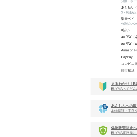
分割・ボー
あと払い 
3・6回あ
楽天ペイ
分割払いO
d払い
au PA
au PAY
Amazon P
PayPay
コンビニ
銀行振込
まるわかり！B
BUYMAってど
あんしんへの取
本物保証・不良
偽物販売防止へ
BUYMA事務局