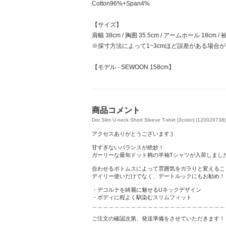
Cotton96%+Span4%
【サイズ】
肩幅 38cm / 胸囲 35.5cm / アームホール 18cm / 袖
※採寸方法によって1~3cmほど誤差がある場合
【モデル - SEWOON 158cm】
商品コメント
Dot Slim U-neck Short Sleeve T-shirt (3color) (120029738)
アクセスありがとうございます:)
甘すぎないバランスが絶妙！
ガーリーな最旬ドット柄の半袖Tシャツが入荷しまし
合わせるボトムスによって雰囲気をガラりと変えるこ
デイリー使いだけでなく、デートルックにもお勧め！
・デコルテを綺麗に魅せるUネックデザイン
・ボディに程よく馴染むスリムフィット
＿＿＿＿＿＿＿＿＿＿＿＿＿＿＿＿＿＿＿＿＿＿＿＿
ご注文の確認次第、発送準備をさせていただきます！