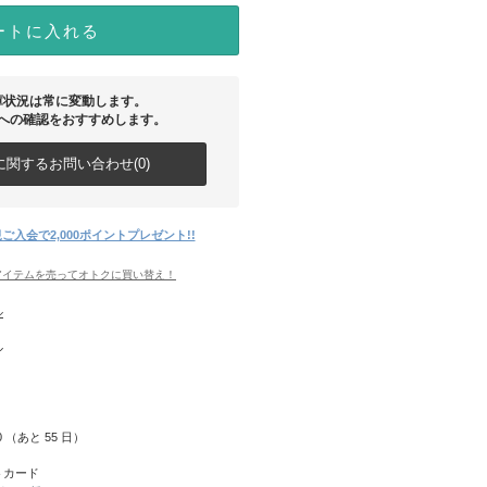
ートに入れる
庫状況は常に変動します。
への確認をおすすめします。
関するお問い合わせ(0)
ご入会で2,000ポイントプレゼント!!
アイテムを売ってオトクに買い替え！
ル
ル
30 （あと
55
日）
トカード