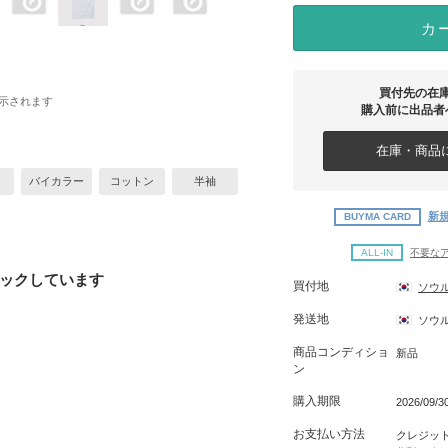
カ
買付先の在
示されます
購入前に出品者
在庫・商品に
ク
バイカラー
コットン
半袖
新規
BUYMA CARD
ALL-IN
不要な
ックしています
買付地
ソウ
発送地
ソウ
商品コンディショ
新品
ン
購入期限
2026/09/
お支払い方法
クレジッ