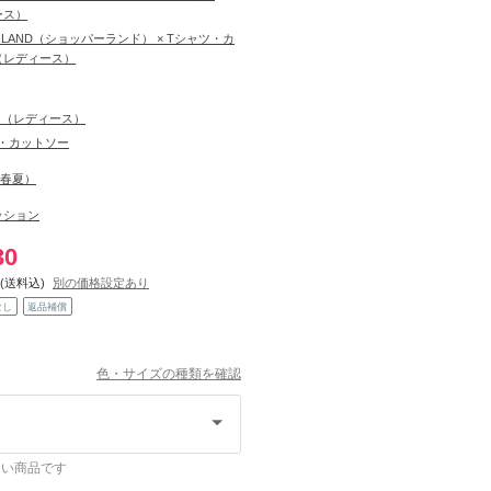
ース）
ERLAND（ショッパーランド） × Tシャツ・カ
（レディース）
ス（レディース）
・カットソー
S（春夏）
ッション
30
(送料込)
別の価格設定あり
なし
返品補償
色・サイズの種類を確認
ない商品です