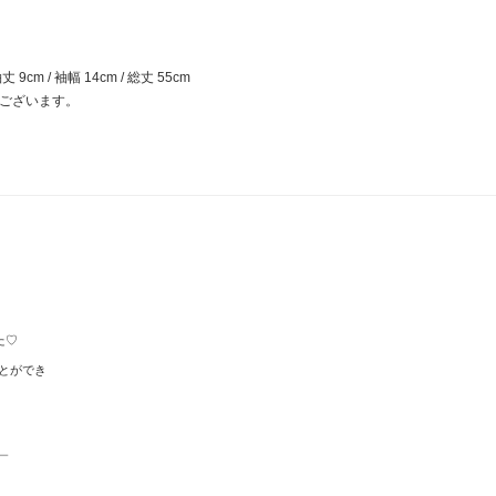
丈 9cm / 袖幅 14cm / 総丈 55cm
がございます。
た♡
とができ
＿