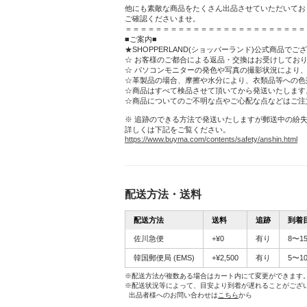
他にも素敵な商品をたくさん出品させていただいてお
ご確認くださいませ。
＝＝＝＝＝＝＝＝＝＝＝＝＝＝＝＝＝＝＝＝＝＝＝＝
■ご案内■
★SHOPPERLAND(ショッパーランド)公式商品でご
☆ お客様のご都合による返品・交換はお受けしてお
☆ パソコンモニターの発色や写真の撮影状況により
☆革製品の場合、摩擦や水分により、衣類品等への色
☆商品はすべて検品させて頂いてから発送いたします
☆商品についてのご不明な点やご心配な点などはご注
※ 追跡のできる方法で発送いたしますが郵送中の紛
詳しくは下記をご覧ください。
https://www.buyma.com/contents/safety/anshin.html
配送方法・送料
配送方法
送料
追跡
到着
佐川急便
+¥0
有り
8〜1
韓国郵便局
(EMS)
+¥2,500
有り
5〜1
※配送方法が複数ある場合はカート内にて変更ができます
※配送状況等によって、目安より到着が遅れることがござ
出品者様へのお問い合わせは
こちら
から