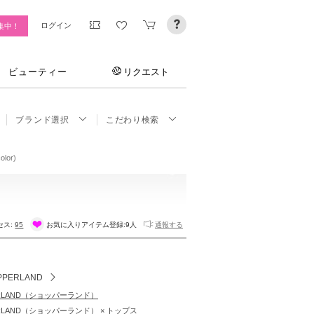
ログイン
集中！
ビューティー
リクエスト
ブランド選択
こだわり検索
olor)
セス:
95
お気に入りアイテム登録:
9人
通報する
PPERLAND
ERLAND（ショッパーランド）
ERLAND（ショッパーランド） × トップス