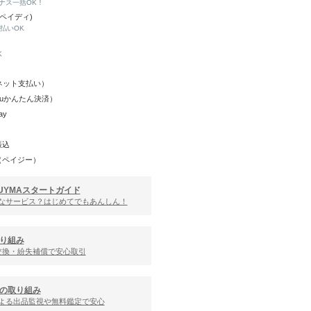
ナス一括OK！
(ペイディ)
と払いOK
K
Y（ネット支払い）
（auかんたん決済）
ay
振込
（ペイジー）
UYMAスタートガイド
んなサービス？はじめてでもあんしん！
り組み
交換・紛失補償で安心取引
の取り組み
による出品監視や無料鑑定で安心