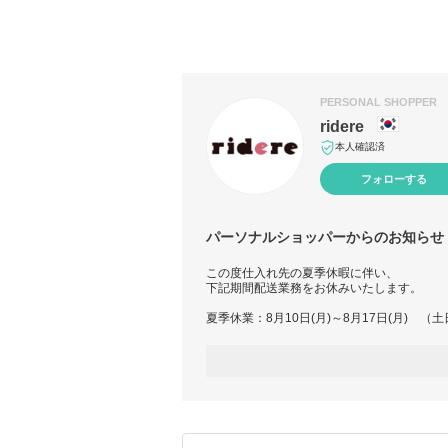
PERSONAL SHOPPER
ridere
本人確認済
フォローする
パーソナルショッパーからのお知らせ
この度仕入れ先の夏季休暇に伴い、
下記期間配送業務をお休みいたします。
夏季休業：8月10日(月)～8月17日(月) 
配送業務につきましては、8月18日(火)よ
発送までにお時間を頂くことが予想されます
尚、ご注文・お問い合わせは通常通りお受け
☆注意事項☆
※休業前のご注文でも商品の入荷状況によっ