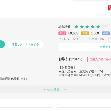
総合評価
5.0
89,605
1,069
満足
普通
不満
フォロワー
42,461
出品数
9,197
指名リクエストをする
出品アイ
お取引について
ご購入の前に必
【到着目安】
★佐川急便★：注文完了後 8~15日
☆韓国郵便局(EMS)☆+2,500円 ：注文
（土日は通常休業日です）
‐‐‐‐‐‐‐‐‐‐‐‐‐‐‐‐‐‐‐‐‐‐‐‐‐‐‐‐
り順次対応させていただきますが、
※ご注文確定後、「2~5日程度(土・日
もっと見る
。
買い付け、商品の検品・梱包を行いま
付けしております。
※商品の入荷遅れにより、発送までに
また、EMS(+2,500円)をご選択の
て、休業明けの発送となる場合がござ
す。