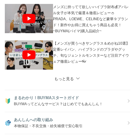
メンズに持ってて欲しいハイブラ財布💰アパレ
ル女子が本気で厳選＆徹底レビュー👛
PRADA、LOEWE、CELINEなど豪華９ブラン
ド！新作やお得に買えちゃう商品も必見！
~BUYMA(バイマ)購入品紹介~
【メンズが買うべきサングラス＆めがね10選】
定番レイバン、ハイブランドのプラダやグッ
チ、旬なジェントルモンスターなど注目アイウ
ェア徹底レビュー👓
もっと見る
まるわかり！BUYMAスタートガイド
BUYMAってどんなサービス？はじめてでもあんしん！
あんしんへの取り組み
本物保証・不良交換・紛失補償で安心取引