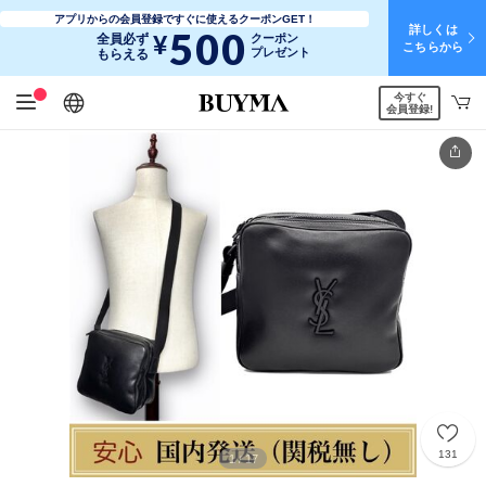
アプリからの会員登録ですぐに使えるクーポンGET！
詳しくは
500
¥
全員必ず
クーポン
こちらから
プレゼント
もらえる
今すぐ
日本語
English
简体中文
繁體中文
会員登録!
131
1
17
/