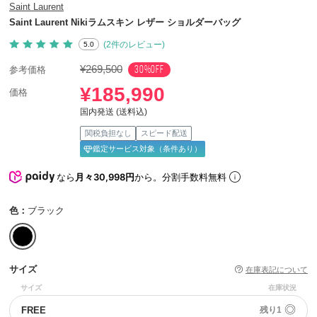
Saint Laurent
Saint Laurent Nikiラムスキン レザー ショルダーバッグ
(2件のレビュー)
5.0
¥269,500
30%OFF
参考価格
¥185,990
価格
国内発送 (送料込)
関税負担なし
スピード配送
鑑定サービス対象（条件あり）
なら
月々30,998円
から。分割手数料無料
色：
ブラック
サイズ
在庫表記について
サイズ
在庫状況
◎
FREE
残り1