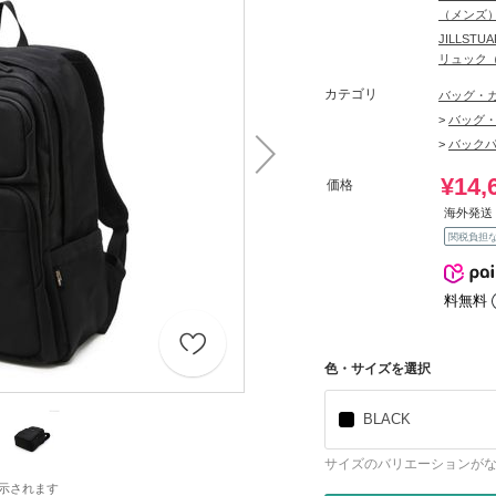
（メンズ
JILLS
リュック
カテゴリ
バッグ・
>
バッグ
>
バック
¥14,
価格
海外発送 
関税負担
料無料
色・サイズを選択
BLACK
サイズのバリエーションが
示されます