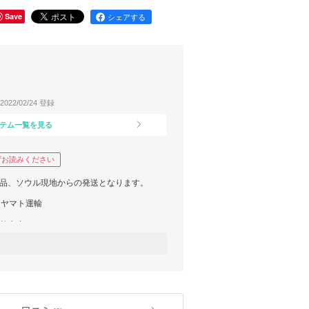
Save
シェアする
2022/02/24 登録
テム一覧を見る
ずお読みください
規品、ソウル現地からの発送となります。
、ヤマト運輸
】
ります。
フがご対応させて頂きます！(日本人スタッ
もと、検品作業を行い出荷致します。
しております】
中！