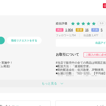
総合評価
5.0
1,904
16
5
満足
普通
不満
フォロワー
1,754
出品数
1,477
指名リクエストをする
出品アイ
お取引について
ご購入の前に必
ント実施中！
#当店で販売中の全ての商品は韓国正
ム発送)
■配送方法：「速達航空便」
■契約配送会社：佐川急便、JP郵便局
■お届け日数：「5日~12日」【平均値
■送料＋関税込みのお値段で販売してお
追加料金は発生いたしません。
もっと見る
■日本語、韓国語どちらも万能なスタッ
フ勤務中)
■24時間対応・年中無休
■専門スタッフ2名が厳しい検品基準の
【トラブル防止の為、検品動画を撮影
■お客様の配送状況は常にモニタリング