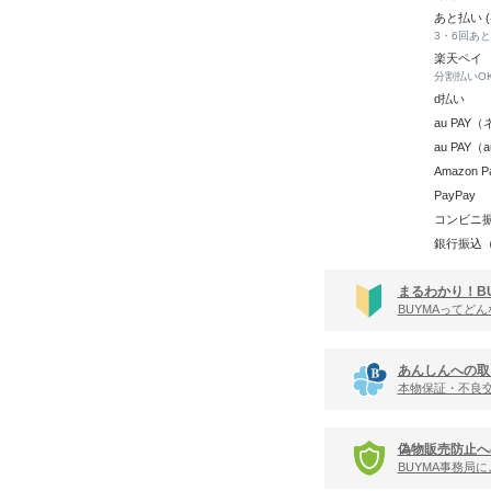
あと払い 
3・6回あ
楽天ペイ
分割払いO
d払い
au PA
au PAY
Amazon P
PayPay
コンビニ
銀行振込
まるわかり！B
BUYMAってど
あんしんへの取
本物保証・不良
偽物販売防止へ
BUYMA事務局