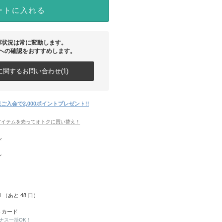
ートに入れる
庫状況は常に変動します。
への確認をおすすめします。
関するお問い合わせ(1)
ご入会で2,000ポイントプレゼント!!
アイテムを売ってオトクに買い替え！
ル
ル
24 （あと
48
日）
トカード
ナス一括OK！