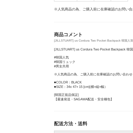
※人気商品の為、ご購入前に在庫確認のお問い合
商品コメント
[JILLSTUART] us Cordura Two Pocket Backpack 韓国
[JILLSTUART] us Cordura Two Pocket Backpac
#韓国人気
#韓国リュック
#男女共用
※人気商品の為、ご購入前に在庫確認のお問い合わせ
■COLOR：BLACK
■SIZE：34x 47× 15 [cm](横×縦×幅）
[韓国正規品保証]
【最速発送・SAGAWA配送・安全梱包】
配送方法・送料