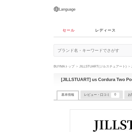
English
日本語
简体中文
繁體中文
Language
セール
レディース
BUYMAトップ
JILLSTUART(ジルスチュアート)
[JILLSTUART] us Cordura Two
0
基本情報
レビュー・口コミ
お