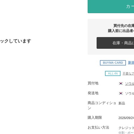
カ
買付先の在
購入前に出品者
ックしています
在庫・商品に
新規
BUYMA CARD
ALL-IN
不要な
買付地
ソウ
発送地
ソウ
商品コンディショ
新品
ン
購入期限
2026/09/
お支払い方法
クレジッ
分割・ボー