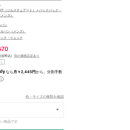
）
TUART（ジルスチュアート） × バックパック・
（メンズ）
カバン
・カバン（メンズ）
パック・リュック
670
(送料込)
別の価格設定あり
なし
なら
月々2,445円
から。分割手数
色・サイズの種類を確認
ない商品です