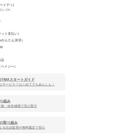
(ペイディ)
と払いOK
K
Y（ネット支払い）
（auかんたん決済）
ay
振込
（ペイジー）
UYMAスタートガイド
んなサービス？はじめてでもあんしん！
り組み
交換・紛失補償で安心取引
の取り組み
による出品監視や無料鑑定で安心