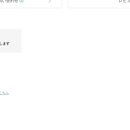
問い合わせ
レビ
(1)
【ご注文前の注意事項】*必ずお読みく
※商品の色味はご覧になる画面環境に
※天然革素材で制作された商品の場合、
点]などは革素材の特性の為、不良品の
※海外製品は日本製品に比べ縫製が粗
ドの跡などは欠陥ではございません。
※サイズは測定方法により1~3cm程
※ご注文確定後はサイズ・カラー変更
に該当)
※上記の理由による返品・交換対応は
します
こちら