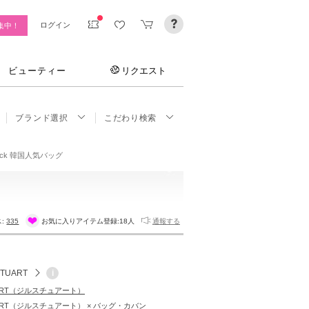
ログイン
集中！
ビューティー
リクエスト
ブランド選択
こだわり検索
ackpack 韓国人気バッグ
ス:
335
お気に入りアイテム登録:
18人
通報する
STUART
i
TUART（ジルスチュアート）
TUART（ジルスチュアート） × バッグ・カバン