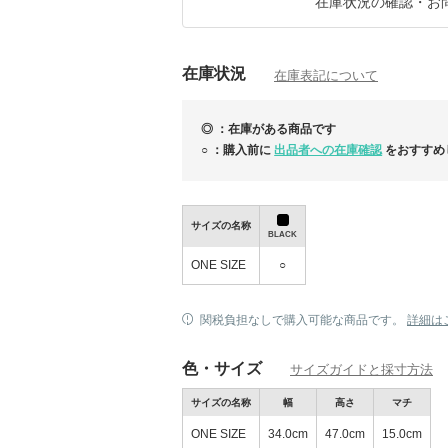
在庫状況の確認・お
在庫状況
在庫表記について
◎ ：在庫がある商品です
○ ：購入前に
出品者への在庫確認
をおすすめ
サイズの名称
BLACK
ONE SIZE
○
関税負担なしで購入可能な商品です。
詳細は
色・サイズ
サイズガイドと採寸方法
サイズの名称
幅
高さ
マチ
ONE SIZE
34.0cm
47.0cm
15.0cm