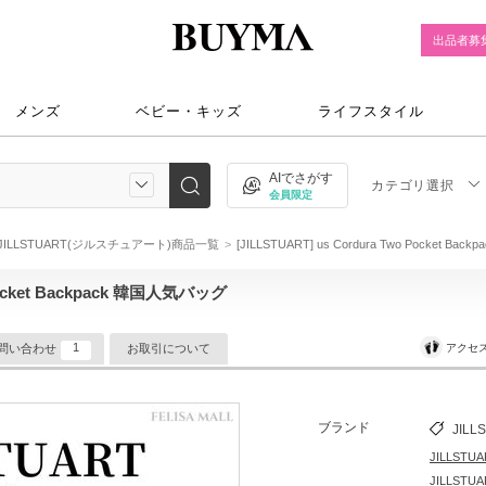
出品者募
メンズ
ベビー・キッズ
ライフスタイル
AIでさがす
カテゴリ選択
会員限定
JILLSTUART(ジルスチュアート)商品一覧
[JILLSTUART] us Cordura Two Pocket B
 Pocket Backpack 韓国人気バッグ
1
アクセ
問い合わせ
お取引について
ブランド
JILL
JILLS
JILLS