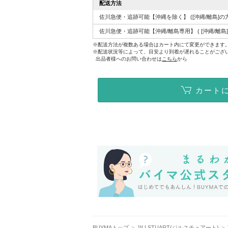
配送方法
佐川急便・追跡可能【沖縄を除く】
([沖縄/離島
佐川急便・追跡可能【沖縄/離島専用】
( [沖縄/
※配送方法が複数ある場合はカート内にて変更ができます
※配送状況等によって、目安より到着が遅れることがござ
出品者様へのお問い合わせは
こちら
から
カート
BUYMAトップ
JILLSTUART(ジルスチュアート)