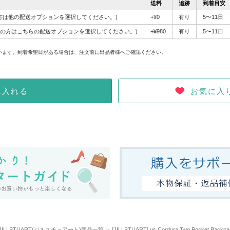
送料
追跡
到着目安
]の方は他の配送オプションを選択してください。)
+¥0
有り
5〜11日
離島]の方はこちらの配送オプションを選択してください。)
+¥980
有り
5〜11日
。
います。到着希望日がある場合は、注文前に出品者様へご確認ください。
お気に入
に入れる
JILLSTUART(ジルスチュアート)商品一覧
[JILLSTUART] us Cordura Two Pocket B