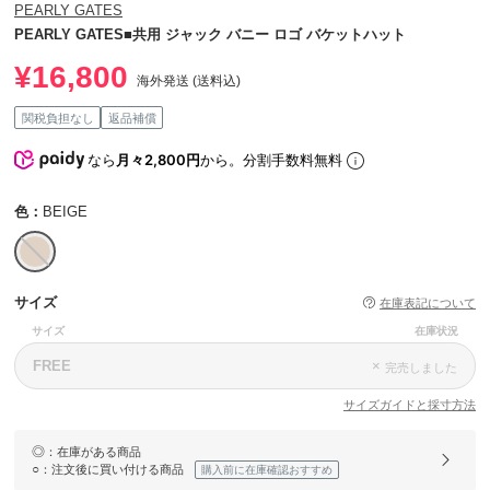
PEARLY GATES
PEARLY GATES■共用 ジャック バニー ロゴ バケットハット
¥16,800
海外発送 (送料込)
関税負担なし
返品補償
なら
月々2,800円
から。分割手数料無料
色：
BEIGE
サイズ
在庫表記について
サイズ
在庫状況
FREE
×
完売しました
サイズガイドと採寸方法
◎
：在庫がある商品
○
：注文後に買い付ける商品
購入前に在庫確認おすすめ