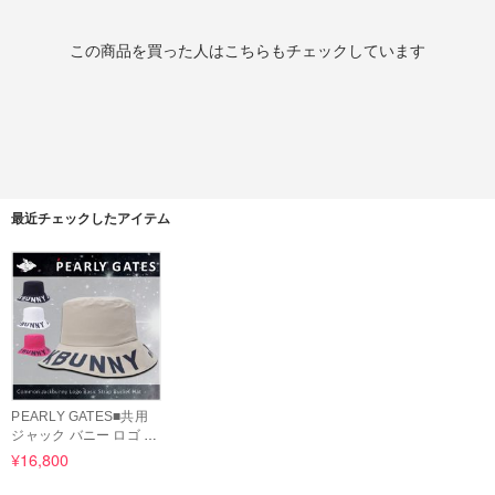
この商品を買った人はこちらもチェックしています
最近チェックしたアイテム
PEARLY GATES■共用
ジャック バニー ロゴ バ
ケットハット
¥16,800