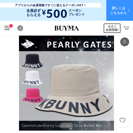
アプリからの会員登録ですぐに使えるクーポンGET！
詳しくは
500
¥
全員必ず
クーポン
こちらから
プレゼント
もらえる
今すぐ
日本語
English
简体中文
繁體中文
会員登録!
1
11
/