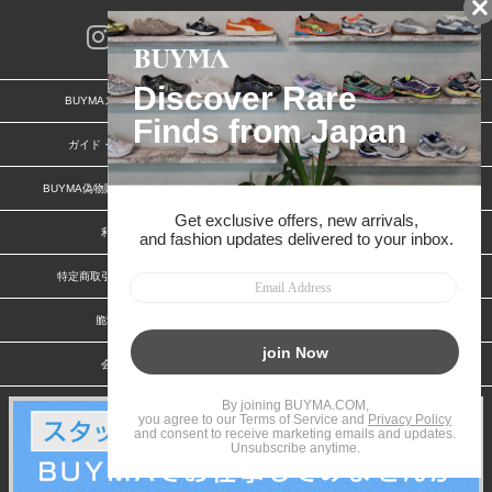
BUYMAスタートガイド
安心への取り組み
ガイド・お問い合わせ
かんたん購入ガイド
BUYMA偽物販売防止の取り組み
BUYMA CARD
利用規約
プライバシー
特定商取引法に関する表記
お客様情報の外部送信について
脆弱性報告
お知らせ(PCサイト)
会社案内
スタッフ募集