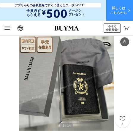
アプリからの会員登録ですぐに使えるクーポンGET！
詳しくは
500
¥
全員必ず
クーポン
こちらから
プレゼント
もらえる
今すぐ
日本語
English
简体中文
繁體中文
会員登録!
6
1
14
/