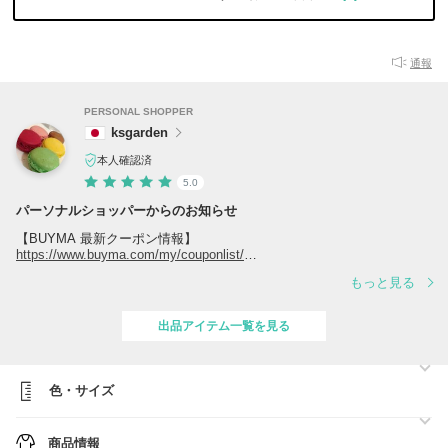
通報
PERSONAL SHOPPER
ksgarden
本人確認済
5.0
パーソナルショッパーからのお知らせ
【BUYMA 最新クーポン情報】
https://www.buyma.com/my/couponlist/
もっと見る
当店ではラグジュアリーブランド国内直営店での買付を中心に、安心し
てお選びいただける正規品のみを取り扱っております。
出品アイテム一覧を見る
オンラインでは入手が難しい店舗限定アイテムや希少アイテム、国内ア
ウトレットで出会えるお得な商品、さらに一点もののヴィンテージアイ
テムまで幅広くご紹介しております。
色・サイズ
10年近い実績と経験を活かし、これまで99％以上の満足評価と総合評
価☆5つをいただいております。
商品情報
お客様一人ひとりにご満足いただけるよう、丁寧な検品と迅速な対応を