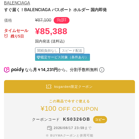
BALENCIAGA
すぐ届く！BALENCIAGA パスポート ホルダー 国内即発
¥87,100
1%OFF
価格
¥85,388
タイムセール
残り5日
国内発送 (送料込)
関税負担なし
スピード配送
鑑定サービス対象（条件あり）
なら
月々14,231円
から。分割手数料無料
ksgarden限定クーポン
この商品で今すぐ使える
¥100
OFF COUPON
KS0326OB
クーポンコード
コピー
2026/08/17 23:59
まで
※ BUYMAクーポンと併用可能