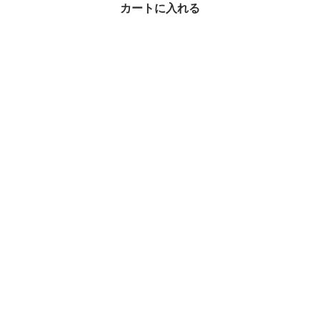
カートに入れる
最近チェックしたアイテム
タイムセール
すぐ届く！BALENCIAG
A パスポート ホルダー
国内即発
¥85,388
1%OFF