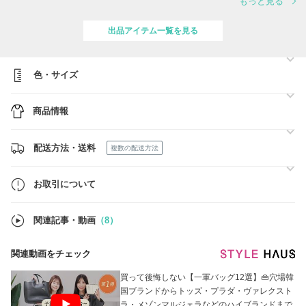
もっと見る
SALE SALE SALE
https://www.buyma.com/buyer/1593615/post/543260.html
出品アイテム一覧を見る
Tods シーズンセール
https://www.buyma.com/r/_TODS-トッズ/-C1001B1593615/?rp=1
Max Mara シーズンセール
色・サイズ
https://www.buyma.com/r/_MAXMARA-マックスマーラ/-B1593615/
（メンズ）NEW Arrival!!
商品情報
https://www.buyma.com/buyer/1593615/post/538475.html
＊即発送可能 手元に在庫あり商品
レディース
配送方法・送料
複数の配送方法
https://www.buyma.com/r/-C1001B1593615O2/?stocks=instock
メンズ
https://www.buyma.com/r/-C1002B1593615/?stocks=instock
お取引について
＊現在GUCCIの商品に関しまして、クーポンが出ておりますので、ぜ
ひご利用くださいませ。
関連記事・動画
（8）
5万円以上の場合、2000円割引
クーポンコード：NHJI9809
関連動画をチェック
買って後悔しない【一軍バッグ12選】👜穴場韓
国ブランドからトッズ・プラダ・ヴァレクスト
ラ・メゾンマルジェラなどのハイブランドまで