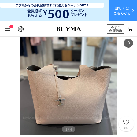
アプリからの会員登録ですぐに使えるクーポンGET！
詳しくは
500
¥
全員必ず
クーポン
こちらから
プレゼント
もらえる
今すぐ
日本語
English
简体中文
繁體中文
会員登録!
35
1
4
/