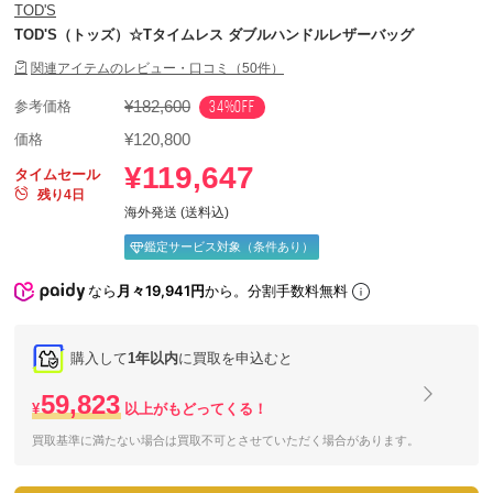
TOD'S
TOD'S（トッズ）☆Tタイムレス ダブルハンドルレザーバッグ
関連アイテムのレビュー・口コミ（50件）
¥182,600
34%OFF
参考価格
¥120,800
価格
¥119,647
タイムセール
残り4日
海外発送 (送料込)
鑑定サービス対象（条件あり）
なら
月々19,941円
から。分割手数料無料
購入して
1年以内
に買取を申込むと
59,823
¥
以上がもどってくる！
買取基準に満たない場合は買取不可とさせていただく場合があります。