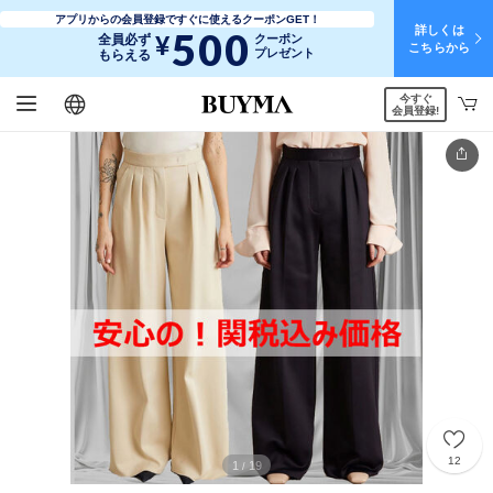
アプリからの会員登録ですぐに使えるクーポンGET！
詳しくは
500
¥
全員必ず
クーポン
こちらから
プレゼント
もらえる
今すぐ
日本語
English
简体中文
繁體中文
会員登録!
12
1
19
/