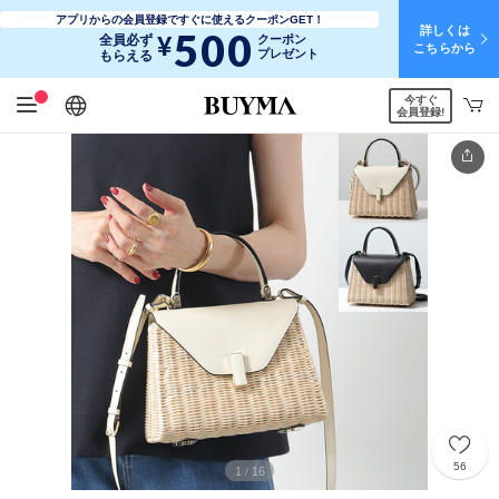
アプリからの会員登録ですぐに使えるクーポンGET！
詳しくは
500
¥
全員必ず
クーポン
こちらから
プレゼント
もらえる
今すぐ
日本語
English
简体中文
繁體中文
会員登録!
56
1
16
/