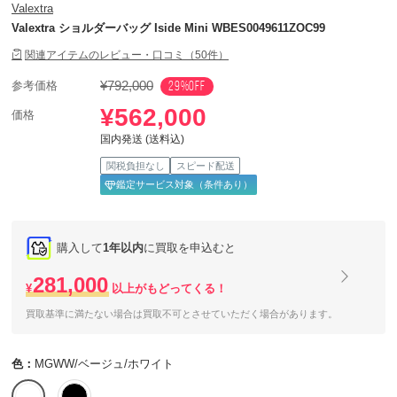
Valextra
Valextra ショルダーバッグ Iside Mini WBES0049611ZOC99
関連アイテムのレビュー・口コミ（50件）
¥792,000
29%OFF
参考価格
¥562,000
価格
国内発送 (送料込)
関税負担なし
スピード配送
鑑定サービス対象（条件あり）
購入して
1年以内
に買取を申込むと
281,000
¥
以上がもどってくる！
買取基準に満たない場合は買取不可とさせていただく場合があります。
色：
MGWW/ベージュ/ホワイト