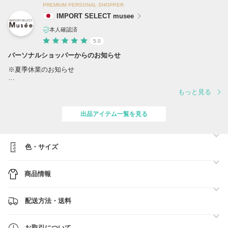
PREMIUM PERSONAL SHOPPER
IMPORT SELECT musee
本人確認済
5.0
パーソナルショッパーからのお知らせ
※夏季休業のお知らせ
誠に勝手ながら、夏季休業に伴い、出荷スケジュールを変更させていた
もっと見る
だきます。
対応は下記の通りとなります。
出品アイテム一覧を見る
■スケジュール
・営業日 8/10(月)、12(水) ※営業日の対応時間は【 10:00～17:00 】
でございます。
・休業日 8/8(土)、8/9(日)、11(火)、13(木)、14(金)、15(土)、16(日)
色・サイズ
ご注文確定日時順に、準備ができ次第、順次最短着にてご対応をさせて
商品情報
いただきます。
■BUYMA総合売り上げ【第1位】■関税、送料負担一切なし■
配送方法・送料
●ご注文前に必ず【お取引について】の内容のご確認をお願いいたしま
す。
→
https://www.buyma.com/buyer/841549/post/337736.html
お取引について