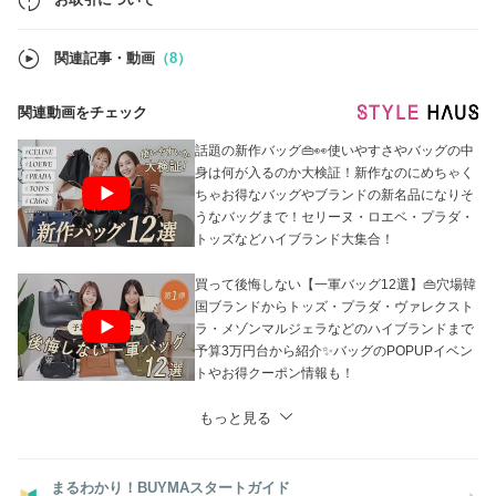
●在庫のお問い合わせ
当店では在庫確認の事前問合せは不要です。
関連記事・動画
（8）
買付済の商品のみを販売しており手元に在庫がございます。
ご注文確定後にお客様用の在庫確保を行いますので、ご希望のお品物を
ご注文ください。
関連動画をチェック
※なお、システム上、他サイトでも販売しているため、タイムラグによ
りご注文後に欠品となる場合がございます。
あらかじめご了承ください。
話題の新作バッグ👜👀使いやすさやバッグの中
身は何が入るのか大検証！新作なのにめちゃく
ちゃお得なバッグやブランドの新名品になりそ
うなバッグまで！セリーヌ・ロエベ・プラダ・
トッズなどハイブランド大集合！
買って後悔しない【一軍バッグ12選】👜穴場韓
国ブランドからトッズ・プラダ・ヴァレクスト
ラ・メゾンマルジェラなどのハイブランドまで
予算3万円台から紹介✨バッグのPOPUPイベン
トやお得クーポン情報も！
もっと見る
まるわかり！BUYMAスタートガイド