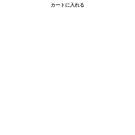
カートに入れる
Valextra ショルダーバッ
グ Iside Mini WBES004
9611ZOC99
¥562,000
29%OFF