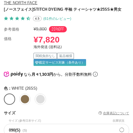
THE NORTH FACE
[ノースフェイス]STITCH DYEING 半袖 ティーシャツ★25SS★男女
(61件のレビュー)
4.5
¥9,800
20%OFF
参考価格
¥7,820
価格
海外発送 (送料込)
関税負担なし
返品補償
鑑定サービス対象（条件あり）
なら
月々1,303円
から。分割手数料無料
色：
WHITE (26SS)
サイズ
在庫表記について
サイズ
(参考日本サイズ)
在庫状況
◯
090(S)
(S)