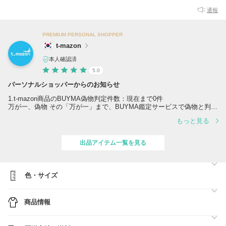
通報
PREMIUM PERSONAL SHOPPER
t-mazon
本人確認済
5.0
パーソナルショッパーからのお知らせ
1.t-mazon商品のBUYMA偽物判定件数：現在まで0件
万が一、偽物 その「万が一」まで、BUYMA鑑定サービスで偽物と判定
された場合、t-mazonが販売価格の10倍で補償します。
もっと見る
https://qa.buyma.com/buy/hosho/5205.html
2. 購入証明が可能です。
出品アイテム一覧を見る
信頼できる場所でのみ買付け：大手百貨店（オンライン含む）や正規取
扱店など
- レシート(またはインボイス)をご希望の場合は画像にて送付させてい
ただきます。
色・サイズ
- カート画面内の「ご要望・ご相談欄」に「レシート希望」とご記入く
ださい。
商品情報
3.衣類をご購入の際、性別・身長・体重を教えていただければサイズの
ご案内可能です。