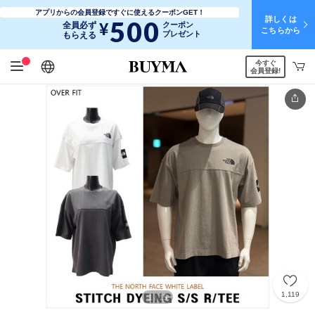
アプリからの会員登録ですぐに使えるクーポンGET！
詳しくは
500
¥
全員必ず
クーポン
こちらから
プレゼント
もらえる
今すぐ
日本語
English
简体中文
繁體中文
会員登録!
1,119
1
15
/