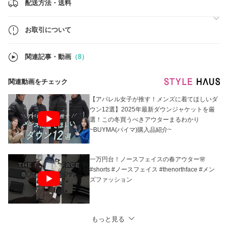
4. ラッピングサービス行っておりません。
配送方法・送料
配送方法T-特別便の場合ショッパーの同梱可能です。(ノースフェイス,
ジルスチュアートのみ対応可能,無料）
※商品の配送方法(各商品ページ 参照) : T-特別便または韓国郵便局"
お取引について
5.個人でのご購入を除き、配送代行先宛てのご注文はお受けできませ
ん。
関連記事・動画
（8）
ご購入された場合、日本の通関時に廃棄され、その際パーソナルシャッ
パーでは一切の補償および責任を負いかねます。
あらかじめご理解くださいますようお願いいたします。
関連動画をチェック
【アパレル女子が推す！メンズに着てほしいダ
ウン12選】2025年最新ダウンジャケットを厳
選！この冬買うべきアウターまるわかり
~BUYMA(バイマ)購入品紹介~
一万円台！ノースフェイスの春アウター🌸
#shorts #ノースフェイス #thenorthface #メン
ズファッション
もっと見る