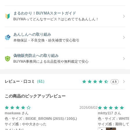
まるわかり！BUYMAスタートガイド
BUYMAってどんなサービス？はじめてでもあんしん！
あんしんへの取り組み
本物保証・不良交換・紛失補償で安心取引
偽物販売防止への取り組み
BUYMA事務局による出品監視や無料鑑定で安心
レビュー・口コミ
（61）
4.5
この商品のピックアップレビュー
2026/08/02
maekawa さん
mktty117 さん
色・サイズ：
BEIGE_BROWN (26SS) / 100(L)
色・サイズ：
WHITE 
サイズ感：
やや大きかった
サイズ感：
期待して