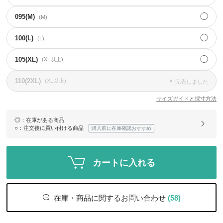
◯
095(M)
(M)
◯
100(L)
(L)
◯
105(XL)
(XL以上)
110(2XL)
×
(XL以上)
完売しました
サイズガイドと採寸方法
◎
：在庫がある商品
○
：注文後に買い付ける商品
購入前に在庫確認おすすめ
カートに入れる
在庫・商品に関するお問い合わせ
(58)