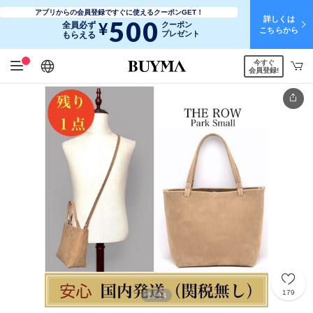
アプリからの会員登録ですぐに使えるクーポンGET！
詳しくは
500
¥
全員必ず
クーポン
こちらから
プレゼント
もらえる
今すぐ
日本語
English
简体中文
繁體中文
会員登録!
179
1
14
/