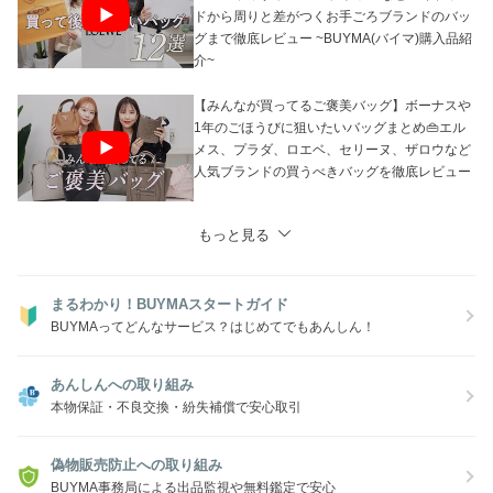
ドから周りと差がつくお手ごろブランドのバッ
グまで徹底レビュー ~BUYMA(バイマ)購入品紹
介~
【みんなが買ってるご褒美バッグ】ボーナスや
1年のごほうびに狙いたいバッグまとめ👜エル
メス、プラダ、ロエベ、セリーヌ、ザロウなど
人気ブランドの買うべきバッグを徹底レビュー
もっと見る
まるわかり！BUYMAスタートガイド
BUYMAってどんなサービス？はじめてでもあんしん！
あんしんへの取り組み
本物保証・不良交換・紛失補償で安心取引
偽物販売防止への取り組み
BUYMA事務局による出品監視や無料鑑定で安心