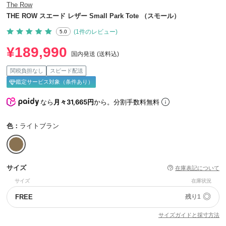
The Row
THE ROW スエード レザー Small Park Tote （スモール）
(1件のレビュー)
5.0
¥189,990
国内発送 (送料込)
関税負担なし
スピード配送
鑑定サービス対象（条件あり）
なら
月々31,665円
から。分割手数料無料
色：
ライトブラン
サイズ
在庫表記について
サイズ
在庫状況
◎
FREE
残り1
サイズガイドと採寸方法