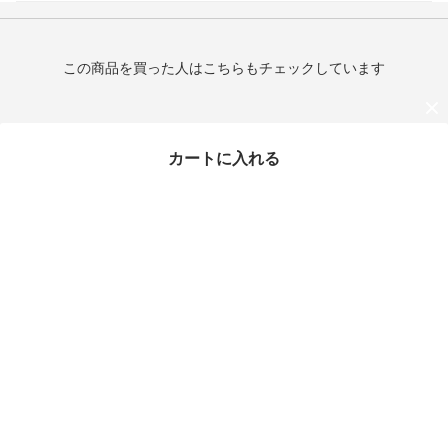
この商品を買った人はこちらもチェックしています
カートに入れる
最近チェックしたアイテム
THE ROW スエード レ
ザー Small Park Tote
（スモール）
¥189,990