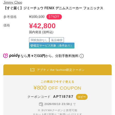
Jimmy Choo
【すぐ届く】ジミーチュウ FENIX デニムスニーカー フェニックス
¥100,100
57%OFF
参考価格
¥42,800
価格
国内発送 (送料込)
関税負担なし
返品補償
鑑定サービス対象（条件あり）
なら
月々7,133円
から。分割手数料無料
アプティ the fashion限定クーポン
この商品で今すぐ使える
¥800
OFF COUPON
APTI8787
クーポンコード
コピー
2026/08/10 23:59
まで
※ BUYMAクーポンと併用可能
※お一人様1回限りご利用いただけます