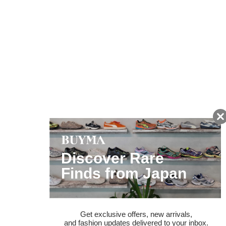
友だちに追加して
BUYMA会員だけの
お得な情報をGET!
ポイント還元サービス
ページトップへ
BUYMAスタートガイド
安心への取り組み
ガイド・お問い合わせ
かんたん購入ガイド
BUYMA偽物販売防止の取り組み
BUYMA CARD
利用規約
プライバシー