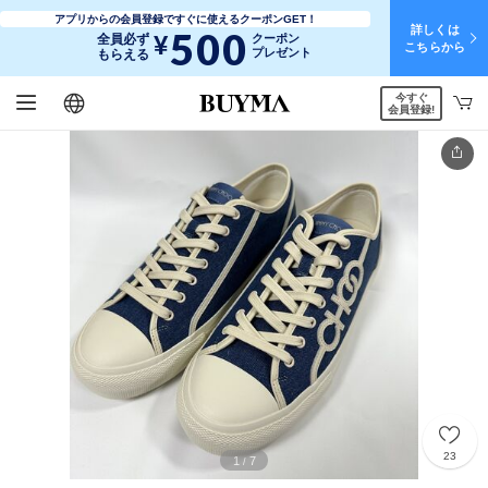
アプリからの会員登録ですぐに使えるクーポンGET！
詳しくは
500
¥
全員必ず
クーポン
こちらから
プレゼント
もらえる
今すぐ
日本語
English
简体中文
繁體中文
会員登録!
23
1
7
/