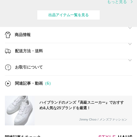
もっと見る
商品は100％正規品を取り扱っておりますのでご安心ください(#^^#)
BUYMA初心者ですが、ネットショップ運営など、1500件以上の実績が
あります。
出品アイテム一覧を見る
お客様の日常がより輝くよう一生懸命サポートさせていただきます！！
☆ショップ安心安全の取り組み
★在庫ありの商品は２営業日以内のスピード発送
商品情報
★丁寧な梱包
★こちらで関税をお支払いしお届け
★100%正規品
配送方法・送料
☆丁寧かつ迅速な対応、ご購入者様へご不安のないよう精一杯努めてま
いります
フォローにて新入荷・クーポン発行・お知らせなど最新情報チェックで
きます！是非ともフォローよろしくお願いいたします(>_<)
お取引について
その他、DFS沖縄にて買付など、沖縄の強みを生かした買付も可能です
のでご相談ください！
関連記事・動画
（6）
●素敵なご縁を楽しみにしております●
ハイブランドのメンズ『高級スニーカー』でおすす
め&人気な25ブランドを厳選！
Jimmy Choo / メンズファッション