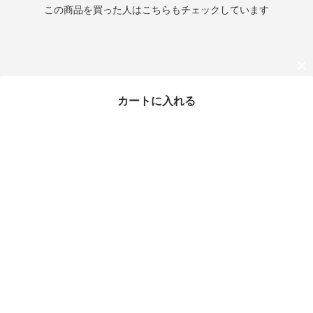
この商品を買った人はこちらもチェックしています
カートに入れる
最近チェックしたアイテム
【すぐ届く】ジミーチュ
ウ FENIX デニムスニー
カー フェニックス
¥42,800
57%OFF