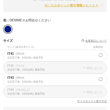
他に出品者からの
割引情報
があります
色：
DENIME※お問合せください
サイズ
在庫表記について
サイズ
(参考日本サイズ)
在庫状況
IT41
(26cm)
◯
注文完了後、5日以内に発送予定
IT42
(27cm)
×
完売しました
注文完了後、15日以内に発送予定
IT43
(28cm)
◯
注文完了後、5日以内に発送予定
IT44
(29cm以上)
×
完売しました
注文完了後、15日以内に発送予定
サイズガイドと採寸方法