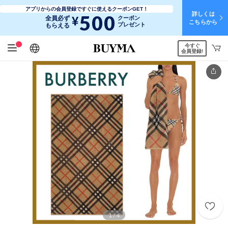
アプリからの会員登録ですぐに使えるクーポンGET！
詳しくは
500
¥
全員必ず
クーポン
こちらから
プレゼント
もらえる
今すぐ
日本語
English
简体中文
繁體中文
会員登録!
1
4
/