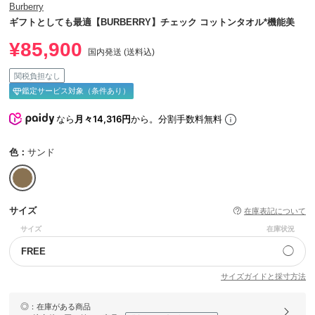
Burberry
ギフトとしても最適【BURBERRY】チェック コットンタオル*機能美
¥85,900
国内発送 (送料込)
関税負担なし
鑑定サービス対象（条件あり）
なら
月々14,316円
から。分割手数料無料
色：
サンド
サイズ
在庫表記について
サイズ
在庫状況
◯
FREE
サイズガイドと採寸方法
◎
：在庫がある商品