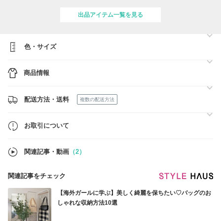
か？」とお声かけください。
心をこめてご案内いたします。
出品アイテム一覧を見る
**今すぐ使える［BUYMA発行クーポン］こちら**
https://www.buyma.com/coupon/list/
色・サイズ
---**Ree_Room**人気商品はこちら---
https://www.buyma.com/r/-B12186773O1/
商品情報
たくさんのお店の中から「Ree_Room」をご覧いただきありがとうござ
います。
配送方法・送料
複数の配送方法
現在、人気ブランドのお財布やキーケース、女子力ＵＰのアクセサリー
やファッション小物、ゴルフやピラティスを楽しむためのスポーツグッ
お取引について
ズやスニーカーなど、世界中のおしゃれで可愛いアイテムが続々入荷
中！
関連記事・動画
（2）
ぜひこの機会に割引クーポンご利用でお得にお買い物をお楽しみくださ
いませ！
関連記事をチェック
◆当店の商品は、全てブランド直営店・正規取扱店にて仕入れを行って
います。
【海外ガールに学ぶ】美しく綺麗を保ちたい♡バッグのお
しゃれな収納方法10選