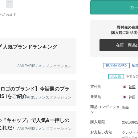
カ
示されます
買付先の在
購入前に出品者
在庫・商品に
プ 人気ブランドランキング
新規
BUYMA CARD
AMI PARIS / メンズファッション
ALL-IN
不要な
買付地
韓国
のロゴのブランド】今話題のブラ
RIS｣をご紹介
発送地
AMI PARIS / メンズファッション
韓国
商品コンディショ
新品
ン
の『キャップ』で人気&一押しの
購入期限
2026/08/
これだ♪
AMI PARIS / メンズファッション
お支払い方法
クレジッ
分割・ボー