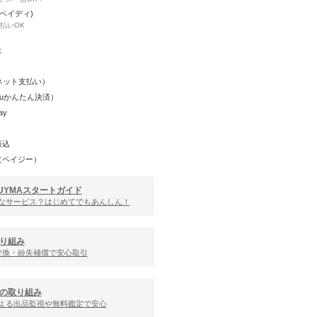
(ペイディ)
と払いOK
K
Y（ネット支払い）
（auかんたん決済）
ay
振込
（ペイジー）
UYMAスタートガイド
んなサービス？はじめてでもあんしん！
り組み
交換・紛失補償で安心取引
の取り組み
による出品監視や無料鑑定で安心