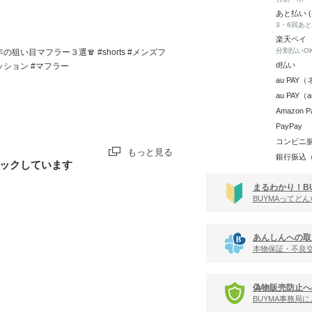
あと払い 
3・6回あ
楽天ペイ
分割払いO
の狙い目マフラー３選🧣 #shorts #メンズフ
d払い
ッション #マフラー
au PA
au PAY
Amazon P
PayPay
コンビニ
もっと見る
銀行振込
ックしています
まるわかり！B
BUYMAってど
あんしんへの取
本物保証・不良
偽物販売防止へ
BUYMA事務局