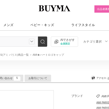
出品者募
メンズ
ベビー・キッズ
ライフスタイル
AIでさがす
カテゴリ選択
会員限定
ARIS(アミ パリス)商品一覧
AMI★ハートロゴキャップ
5
アクセス:
2
問い合わせ
お取引について
ブランド
AMI 
AMI PA
AMI PA