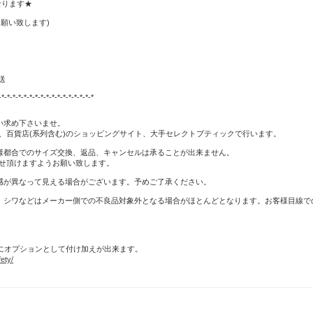
なります★
願い致します)
送
-*-*-*-*-*-*-*-*-*-*-*-*-*-*-*-*-*
い求め下さいませ。
、百貨店(系列含む)のショッピングサイト、大手セレクトブティックで行います。
様都合でのサイズ交換、返品、キャンセルは承ることが出来ません。
せ頂けますようお願い致します。
感が異なって見える場合がございます。予めご了承ください。
、シワなどはメーカー側での不良品対象外となる場合がほとんどとなります。お客様目線で
時にオプションとして付け加えが出来ます。
ety/