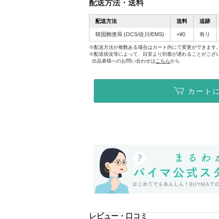
配送方法・送料
配送方法
送料
追跡
韓国郵便局
(OCS/佐川/EMS)
+¥0
有り
※配送方法が複数ある場合はカート内にて変更ができます
※配送状況等によって、目安より到着が遅れることがござ
出品者様へのお問い合わせは
こちら
から
カート
レビュー・口コミ