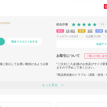
SHOPPER
総合評価
5.0
13,411
152
4
満足
普通
不満
フォロワー
13,513
出品数
3,136
指名リクエストをする
出品アイ
お取引について
ご購入の前に必
様に安心してお買い物頂けるよう心掛
*ご注文(ご入金)後のお色及びサイズ
ますので予めご了承ください。
*商品発送後のトラブル（遅延・紛失
ります。
ご注文時に「バイマあんしんプラス」
もっと見る
のご加入がおススメです。
https://www.buyma.com/contents/safety
い合わせください。
*海外発送となりますので、関税が発
すのでお気軽にお問い合わせくださ
関税の有無については出品者側でコン
ので、上記ご理解いただけますようお