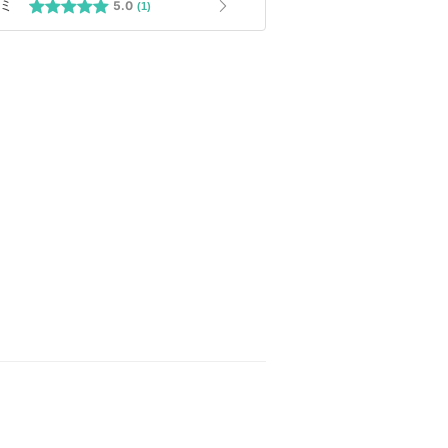
ミ
5.0
(1)
り寄せ・発注となります。
がキャンセルとなりお手数をお掛けしてしま
頂戴出来ると幸いです。
を確認頂き何かご不明点や問題がある場合には
合わせ欄よりご連絡ください。
 FRIDAY開催中！エルメスアクセサリー・バ
紹介