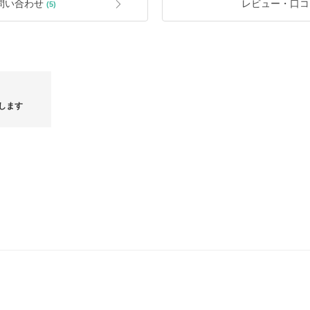
ある場合がございます。お探しの商品が
問い合わせ
レビュー・口コ
(5)
ください++
*バイマではご注文を頂いてからのお取
ご注文後お在庫がない場合にはお取引
いますので、ご注文前にお在庫確認を
*商品をお受け取り後、ご注文のお品
「お取引完了手続き」をする前に問い
ウター早
5000円クーポン★BLACK FRIDAY開催中！ヴァンク
BLACK
します
リアクセサリー
ッグをご