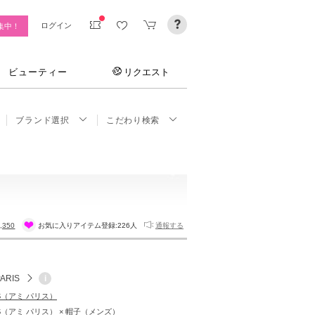
ログイン
集中！
ビューティー
リクエスト
ブランド選択
こだわり検索
,350
お気に入りアイテム登録:
226人
通報する
PARIS
i
RIS（アミ パリス）
RIS（アミ パリス） × 帽子（メンズ）