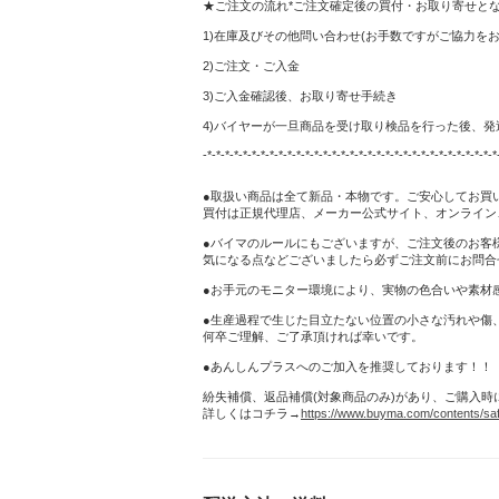
★ご注文の流れ*ご注文確定後の買付・お取り寄せと
1)在庫及びその他問い合わせ(お手数ですがご協力をお
2)ご注文・ご入金
3)ご入金確認後、お取り寄せ手続き
4)バイヤーが一旦商品を受け取り検品を行った後、発
-*-*-*-*-*-*-*-*-*-*-*-*-*-*-*-*-*-*-*-*-*-*-*-*-*-*-*-*-*-*-*-*-*
●取扱い商品は全て新品・本物です。ご安心してお買
買付は正規代理店、メーカー公式サイト、オンライン
●バイマのルールにもございますが、ご注文後のお客
気になる点などございましたら必ずご注文前にお問合
●お手元のモニター環境により、実物の色合いや素材
●生産過程で生じた目立たない位置の小さな汚れや傷
何卒ご理解、ご了承頂ければ幸いです。
●あんしんプラスへのご加入を推奨しております！！
紛失補償、返品補償(対象商品のみ)があり、ご購入
詳しくはコチラ→
https://www.buyma.com/contents/saf