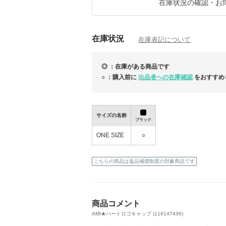
++日本国内完売の商品も直営店にお在庫が
在庫状況の確認・お
ございましたら、指名リクエストよりご連絡
在庫状況
在庫表記について
◎ ：在庫がある商品です
2000円クーポン★手元在庫★MAXMARA ア
○ ：購入前に
出品者への在庫確認
をおすすめ
い者勝ち！
サイズの名称
ブラック
ONE SIZE
○
こちらの商品は返品補償制度の対象商品です
商品コメント
AMI★ハートロゴキャップ (116147436)