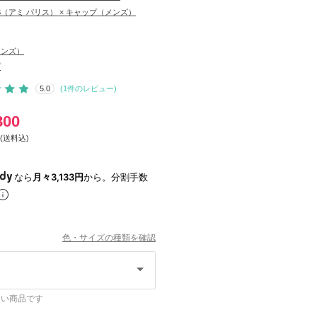
RIS（アミ パリス） × キャップ（メンズ）
メンズ）
プ
5.0
(
1
件のレビュー)
800
(送料込)
なら
月々3,133円
から。分割手数
色・サイズの種類を確認
ない商品です