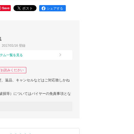
Save
シェアする
1
2017/01/16 登録
テム一覧を見る
ずお読みください
変更、返品、キャンセルなどはご対応致しかね
・破損等）についてはバイヤーの免責事項とな
へのご加入を推奨しております。
/anshin.html
生した場合にはお客様のご負担となります。
トロールできる内容のものではございません
願いいたします。