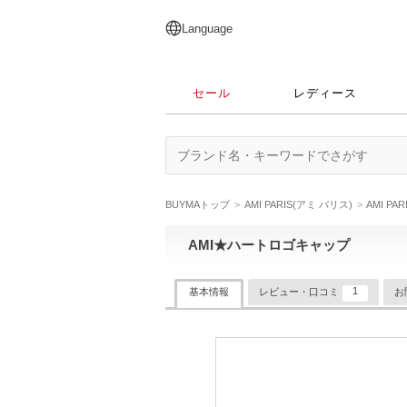
English
日本語
简体中文
繁體中文
Language
セール
レディース
BUYMAトップ
AMI PARIS(アミ パリス)
AMI P
AMI★ハートロゴキャップ
1
基本情報
レビュー・口コミ
お