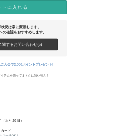
ートに入れる
庫状況は常に変動します。
への確認をおすすめします。
関するお問い合わせ(5)
ご入会で2,000ポイントプレゼント!!
アイテムを売ってオトクに買い替え！
27 （あと
20
日）
トカード
ナス一括OK！