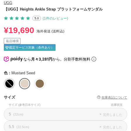
UGG
【UGG】Heights Ankle Strap プラットフォームサンダル
(1件のレビュー)
5.0
¥19,690
海外発送 (送料込)
返品補償
鑑定サービス対象（条件あり）
なら
月々3,281円
から。分割手数料無料
色：
Mustard Seed
サイズ
在庫表記について
サイズ
(参考日本サイズ)
在庫状況
5
×
(22cm)
完売しました
5.5
×
(22.5cm)
完売しました