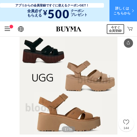
アプリからの会員登録ですぐに使えるクーポンGET！
詳しくは
500
¥
全員必ず
クーポン
こちらから
プレゼント
もらえる
今すぐ
日本語
English
简体中文
繁體中文
会員登録!
144
1
11
/