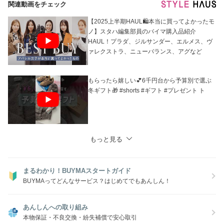
関連動画をチェック
【2025上半期HAUL🛍本当に買ってよかったモ
ノ】スタハ編集部員のバイマ購入品紹介
HAUL！プラダ、ジルサンダー、エルメス、ヴ
ァレクストラ、ニューバランス、アグなど
もらったら嬉しい💕6千円台から予算別で選ぶ
冬ギフト🎁 #shorts #ギフト #プレゼント ト
もっと見る
まるわかり！BUYMAスタートガイド
BUYMAってどんなサービス？はじめてでもあんしん！
あんしんへの取り組み
本物保証・不良交換・紛失補償で安心取引