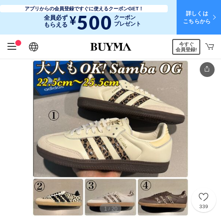
アプリからの会員登録ですぐに使えるクーポンGET！
詳しくは
500
¥
全員必ず
クーポン
こちらから
プレゼント
もらえる
今すぐ
日本語
English
简体中文
繁體中文
会員登録!
339
1
20
/