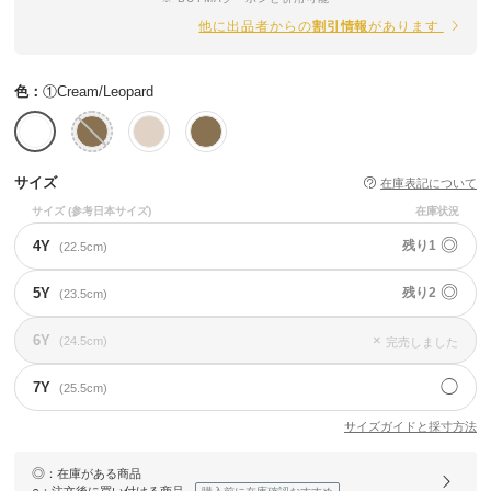
他に出品者からの
割引情報
があります
色：
①Cream/Leopard
サイズ
在庫表記について
サイズ
(参考日本サイズ)
在庫状況
◎
4Y
残り1
(22.5cm)
◎
5Y
残り2
(23.5cm)
6Y
×
(24.5cm)
完売しました
◯
7Y
(25.5cm)
サイズガイドと採寸方法
◎
：在庫がある商品