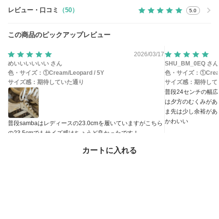
レビュー・口コミ
（50）
5.0
この商品のピックアップレビュー
2026/03/17
めいいいいいい さん
SHU_BM_0EQ さん
色・サイズ：
①Cream/Leopard / 5Y
色・サイズ：
①Crea
サイズ感：
期待していた通り
サイズ感：
期待して
普段24センチの幅広
は夕方のむくみがあ
ま先は少し余裕があ
かわいい
普段sambaはレディースの23.0cmを履いていますがこちら
の23.5cmでもサイズ感はちょうど良かったです！
カートに入れる
参考になった
参考になっ
この商品のお問い合わせ
（9）