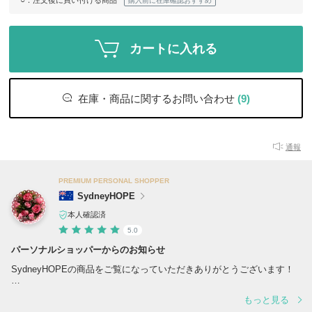
○
：注文後に買い付ける商品
購入前に在庫確認おすすめ
カートに入れる
在庫・商品に関するお問い合わせ
(9)
通報
PREMIUM PERSONAL SHOPPER
SydneyHOPE
本人確認済
5.0
パーソナルショッパーからのお知らせ
SydneyHOPEの商品をご覧になっていただきありがとうございます！
☆出品者からのお願い☆
もっと見る
ご注文前に配送先ご住所の確認、必要であれば変更をお願い致します。