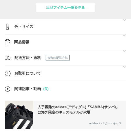
また、配送先宛名と配送先の表札が一致していない場合には◯◯様方な
ど、ご住所へ追加が必要となります。
出品アイテム一覧を見る
海外からのお荷物はご住所が一部でも異なっていたり、配送先の表札が
配送先宛名と異なっていた場合、住所不一致や宛名不完全と判断され、
お受取人や発送元に一切の確認や連絡がなく配送元（オーストラリア）
色・サイズ
へ返送されてしまいます。
返送されたお荷物には追跡サービスは付きませんので、いつオーストラ
リアへ返送されるのかご案内が出来かねてしまいます。
商品情報
お忙しい中お手数ですが、ご注文前に確認をお願い致します。
配送方法・送料
複数の配送方法
お取引について
関連記事・動画
（3）
入手困難のadidas(アディダス)『SAMBA(サンバ)』
は海外限定のキッズモデルが穴場
adidas / ベビー・キッズ