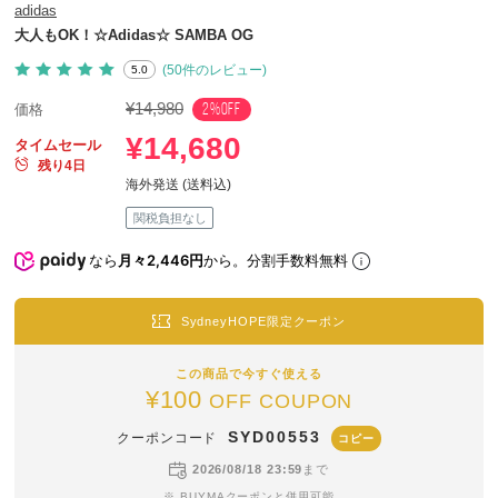
adidas
大人もOK！☆Adidas☆ SAMBA OG
(50件のレビュー)
5.0
¥14,980
2%OFF
価格
¥14,680
タイムセール
残り4日
海外発送 (送料込)
関税負担なし
なら
月々2,446円
から。分割手数料無料
SydneyHOPE限定クーポン
この商品で今すぐ使える
¥100
OFF COUPON
SYD00553
クーポンコード
コピー
2026/08/18 23:59
まで
※ BUYMAクーポンと併用可能