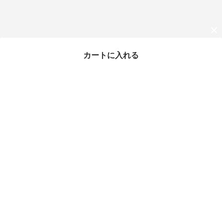
カートに入れる
最近チェックしたアイテム
【国内正規品】INCOTE
X 84型 テクノウール・
トロピカル 洗濯可
¥47,520
20%OFF