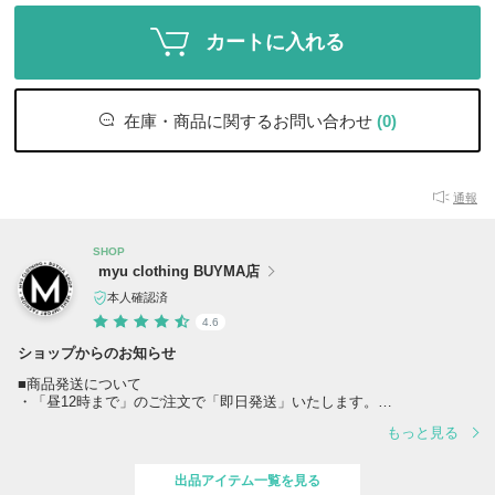
カートに入れる
在庫・商品に関するお問い合わせ
(0)
通報
SHOP
myu clothing BUYMA店
本人確認済
4.6
ショップからのお知らせ
■商品発送について
・「昼12時まで」のご注文で「即日発送」いたします。
※「裾処理」をご希望の場合は「2～5営業日後」の発送となります
もっと見る
※「銀行振込」及び「コンビニ払い」の場合は、ご入金確認後「2営業
日以内」に発送いたします
出品アイテム一覧を見る
■ 営業時間