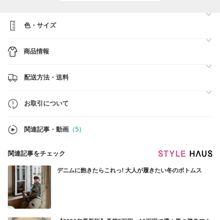
ご注文は24時間、365日受け付けしております。
「受注／発送」は、「毎日（土日祝も対応）」行っております。
色・サイズ
「問い合わせ」：月～金
＜メール＞09：00～17：00
＜電話＞13：00～16：00
商品情報
※土日は、受注・発送業務のみになりますので、問い合わせは受け付け
ておりません
※営業時間外のお問い合わせに関しては翌営業日に返答させて頂きます
配送方法・送料
★お盆期間中の対応について★
8月11日（火）から8月16日（日）までの間、メール及びお電話でのお
お取引について
問い合わせは対応いたしておりません。
お問い合わせにつきましては、8月17日（月）より順次対応させていた
だきます。
関連記事・動画
（5）
関連記事をチェック
デニムに飽きたらこれっ! 大人が履きたい冬のボトムス