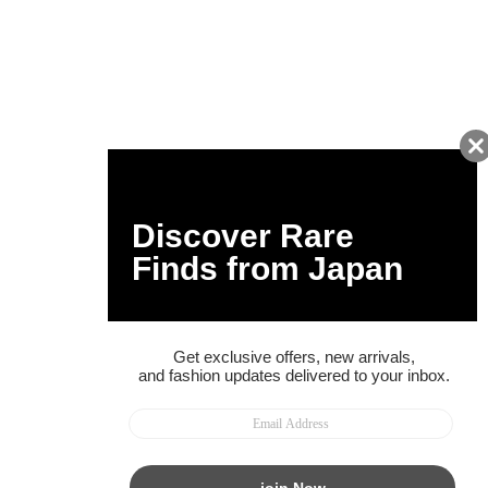
友だちに追加して
BUYMA会員だけの
お得な情報をGET!
ポイント還元サービス
ページトップへ
BUYMAスタートガイド
安心への取り組み
ガイド・お問い合わせ
かんたん購入ガイド
BUYMA偽物販売防止の取り組み
BUYMA CARD
利用規約
プライバシー
特定商取引法に関する表記
お客様情報の外部送信について
脆弱性報告
お知らせ(PCサイト)