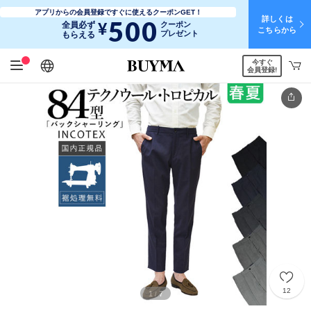
アプリからの会員登録ですぐに使えるクーポンGET！
詳しくは
500
¥
全員必ず
クーポン
こちらから
プレゼント
もらえる
今すぐ
日本語
English
简体中文
繁體中文
会員登録!
12
1
7
/