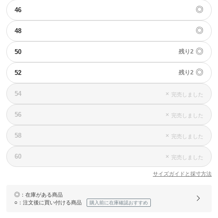
◎
46
◎
48
◎
50
残り2
◎
52
残り2
54
×
完売しました
56
×
完売しました
58
×
完売しました
60
×
完売しました
サイズガイドと採寸方法
◎
：在庫がある商品
○
：注文後に買い付ける商品
購入前に在庫確認おすすめ