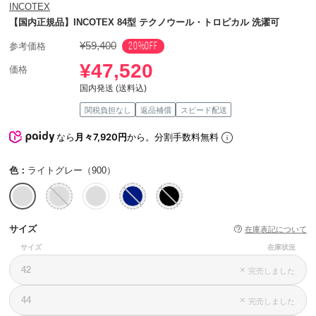
INCOTEX
【国内正規品】INCOTEX 84型 テクノウール・トロピカル 洗濯可
¥59,400
20%OFF
参考価格
¥47,520
価格
国内発送 (送料込)
関税負担なし
返品補償
スピード配送
なら
月々7,920円
から。分割手数料無料
色：
ライトグレー（900）
サイズ
在庫表記について
サイズ
在庫状況
42
×
完売しました
44
×
完売しました