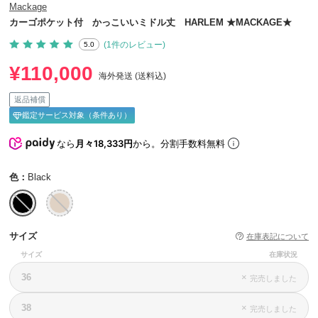
Mackage
カーゴポケット付 かっこいいミドル丈 HARLEM ★MACKAGE★
(1件のレビュー)
5.0
¥110,000
海外発送 (送料込)
返品補償
鑑定サービス対象（条件あり）
なら
月々18,333円
から。分割手数料無料
色：
Black
サイズ
在庫表記について
サイズ
在庫状況
36
×
完売しました
38
×
完売しました