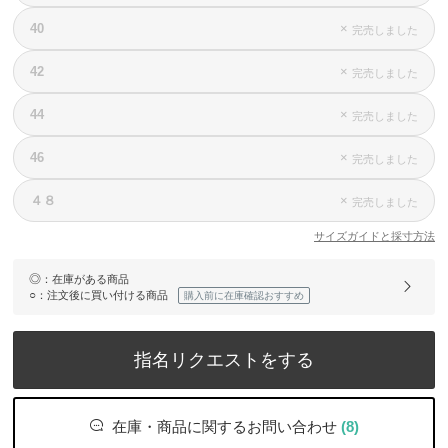
40
×
完売しました
42
×
完売しました
44
×
完売しました
46
×
完売しました
４８
×
完売しました
サイズガイドと採寸方法
◎
：在庫がある商品
○
：注文後に買い付ける商品
購入前に在庫確認おすすめ
指名リクエストをする
在庫・商品に関するお問い合わせ
(8)