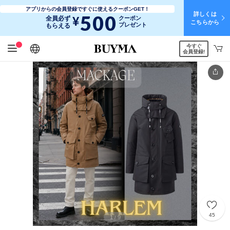
アプリからの会員登録ですぐに使えるクーポンGET！
詳しくは
500
¥
全員必ず
クーポン
こちらから
プレゼント
もらえる
今すぐ
日本語
English
简体中文
繁體中文
会員登録!
45
1
9
/