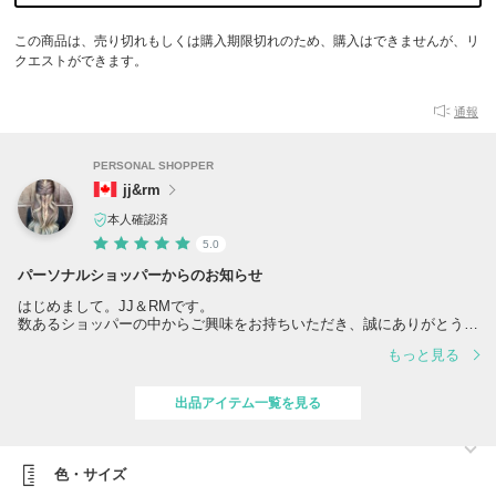
この商品は、売り切れもしくは購入期限切れのため、購入はできませんが、リ
クエストができます。
通報
PERSONAL SHOPPER
jj&rm
本人確認済
5.0
パーソナルショッパーからのお知らせ
はじめまして。JJ＆RMです。
数あるショッパーの中からご興味をお持ちいただき、誠にありがとうご
ざいます。
もっと見る
当店では、MACKAGE（マッカージュ）や CANADA GOOSEをはじめ
とした、カナダ発の高級ジャケットを中心に取り扱っております。
出品アイテム一覧を見る
今季だけでも400点以上のお取引きをさせて頂き、
MACKAGEを得意とするショッパーとして1位の実績をいただいており
ます。
色・サイズ