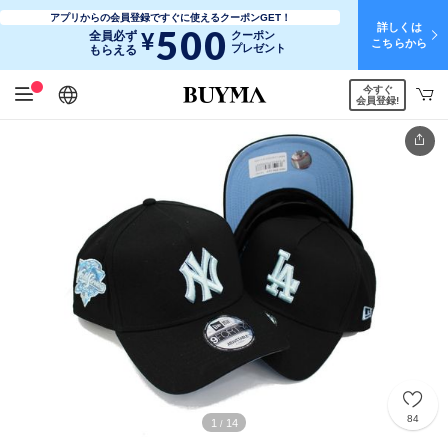
アプリからの会員登録ですぐに使えるクーポンGET！
詳しくは
500
¥
全員必ず
クーポン
こちらから
プレゼント
もらえる
今すぐ
日本語
English
简体中文
繁體中文
会員登録!
84
1
14
/