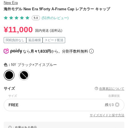
New Era
海外モデル New Era 9Forty A-Frame Cap レアカラー キャップ
(51件のレビュー)
5.0
¥11,000
国内発送 (送料込)
関税負担なし
返品補償
スピード配送
なら
月々1,833円
から。分割手数料無料
色：
NY ブラック×アイスブルー
サイズ
在庫表記について
サイズ
在庫状況
◎
FREE
残り3
サイズガイドと採寸方法
◎
：在庫がある商品