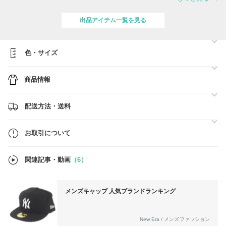
"Worldwide Fashion"では
世界中のファッションやトレンドを
いち早くキャッチし、
出品アイテム一覧を見る
そこで出会った国内未入荷の
オシャレなブランドやアイテムを中心に
ご紹介していきます。
色・サイズ
出品商品は基本的に手元に在庫がございますので
ご注文後、即日国内発送が可能です。
国内発送ですので関税等はかかりません。
商品情報
手元に在庫がある商品ですので
商品画像も全て実際の画像となります。
商品の特徴や寸法などもお伝えすることができます。
配送方法・送料
即日発送や丁寧な梱包なども心がけており、
安心なさって頂けるお取引を目指しています。
お取引について
是非 宜しくお願い致します。
★”手元に在庫がある即日国内発送が可能な商品はこちら”★
関連記事・動画
（6）
https://www.buyma.com/r/-B3579664/?tag_ids=418
※お取り寄せ商品については
お手数ですが一度お問い合わせください。
メンズキャップ 人気ブランドランキング
※お取り寄せの場合はお取り寄せ後に商品を検品し国内発送となります
ので関税等はかかりません。
New Era / メンズファッション