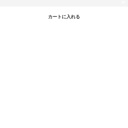
カートに入れる
最近チェックしたアイテム
海外モデル New Era 9F
orty A-Frame Cap レア
カラー キャップ
¥11,000